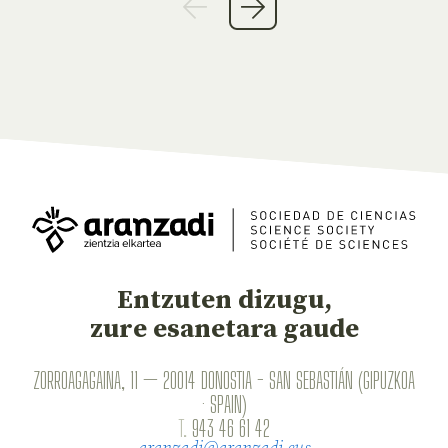
Entzuten dizugu,
zure esanetara gaude
ZORROAGAGAINA, 11 — 20014 DONOSTIA - SAN SEBASTIÁN (GIPUZKOA
· SPAIN)
T.
943 46 61 42