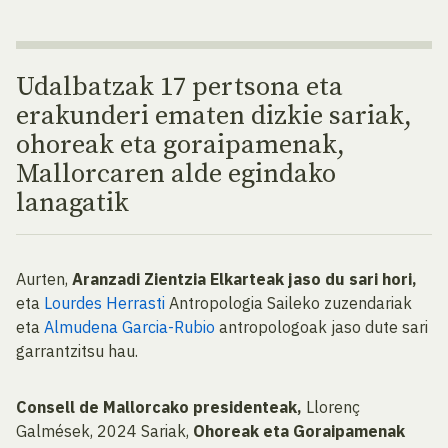
Udalbatzak 17 pertsona eta
erakunderi ematen dizkie sariak,
ohoreak eta goraipamenak,
Mallorcaren alde egindako
lanagatik
Aurten,
Aranzadi Zientzia Elkarteak jaso du sari hori,
eta
Lourdes Herrasti
Antropologia Saileko zuzendariak
eta
Almudena Garcia-Rubio
antropologoak jaso dute sari
garrantzitsu hau.
Consell de Mallorcako presidenteak,
Llorenç
Galmések, 2024 Sariak,
Ohoreak eta Goraipamenak