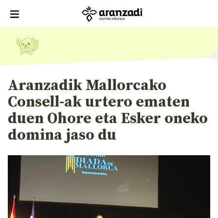
Aranzadik Mallorcako
Consell-ak urtero ematen
duen Ohore eta Esker oneko
domina jaso du