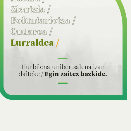
Zientzia
/
Boluntariotza
/
Ondarea
/
Lurraldea
/
Hurbilena unibertsalena izan
daiteke /
Egin zaitez bazkide.