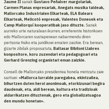
Jaume II
sariak
Gustavo Peñalver margolariak,
Carmen Planas enpresariak, Anegats musika taldeak,
Mallorcako Industrialen Elkarteak, ELA Balears
Elkarteak, Melicotó enpresak, Valentes Donesek eta
Camp Mallorquí kooperatibak jaso dituzte.
Sariak
aurreko urte naturalean ikurren, erreferente historikoen
edo Mallorcaren sustapenean nabarmendu diren
pertsona fisiko eta juridikoei ematen zaizkie. Era berean,
gizarte zibilak proposatuta,
Baltasar Bibiloni Llabres
konpositore, koru zuzendari eta pedagogoari eta
Gerhard Grenzing organistari eman zaizkie.
Consell de Mallorcako presidentea honela mintzatu zaie
sarituei:
«Mallorca lurralde paregabea, ekintzailea,
bihurtzen duten heroi anonimoak, etorkizunari begira
daudenak, eta, aldi berean, kultura eta tradizioak
aldarrikatzen dituztenak, gero eta globalizatuagoa
den mundu honetan».