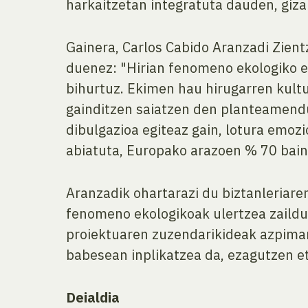
harkaitzetan integratuta dauden, giz
Gainera, Carlos Cabido Aranzadi Zient
duenez: "Hirian fenomeno ekologiko eta
bihurtuz. Ekimen hau hirugarren kultu
gainditzen saiatzen den planteamendu
dibulgazioa egiteaz gain, lotura emoz
abiatuta, Europako arazoen % 70 bain
Aranzadik ohartarazi du biztanleriare
fenomeno ekologikoak ulertzea zailduz
proiektuaren zuzendarikideak azpimar
babesean inplikatzea da, ezagutzen e
Deialdia