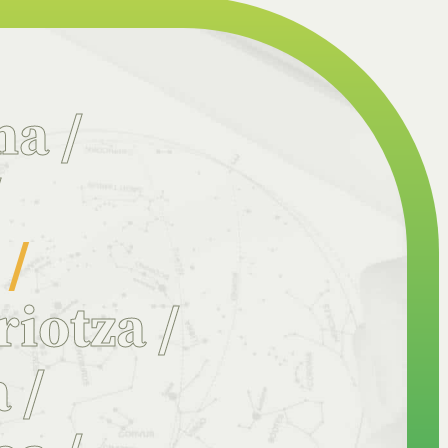
na
/
/
a
/
riotza
/
a
/