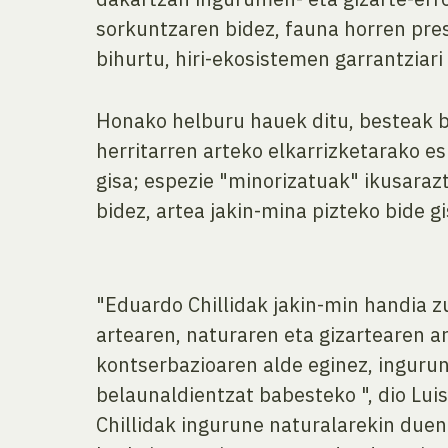
sorkuntzaren bidez, fauna horren pres
bihurtu, hiri-ekosistemen garrantziar
Honako helburu hauek ditu, besteak be
herritarren arteko elkarrizketarako es
gisa; espezie "minorizatuak" ikusarazt
bidez, artea jakin-mina pizteko bide gi
"Eduardo Chillidak jakin-min handia zu
artearen, naturaren eta gizartearen a
kontserbazioaren alde eginez, ingurun
belaunaldientzat babesteko ", dio Luis
Chillidak ingurune naturalarekin duen