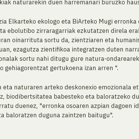
akiak naturarekin duen harremanari buruzko hau
zia Elkarteko ekologo eta BiArteko Mugi erronka
 ebolutibo zirraragarriak ezkutatzen direla eraku
ran oinarrituta sortu da, zientziaren eta human
an, ezagutza zientifikoa integratzen duten narr
ionalak sortu nahi ditugu gure natura-ondarearek
o gehiagorentzat gertukoena izan arren ".
n eta naturaren arteko deskonexio emozionala eta
, biodibertsitatea babesteko eta baloratzeko du
ratu duenez, "erronka osoaren azpian dagoen id
ta baloratzen duguna zaintzen baitugu".