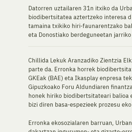
Datorren uztailaren 31n itxiko da Urban
biodibertsitatea aztertzeko interesa 
tamaina txikiko hiri-faunarentzako ba
eta Donostiako berdeguneetan jarriko 
Chillida Lekuk Aranzadiko Zientzia E
parte da. Erronka horrek biodibertsita
GKEak (BAE) eta Ikasplay enpresa tek
Gipuzkoako Foru Aldundiaren finantza
honek hiriko biodibertsitateari balio
bizi diren basa-espezieek prozesu ekol
Erronka ekosozialaren barruan, Urban 
dakartzan ingurumen- eta gizarte-erro