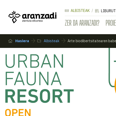
ALBISTEAK
LIBURUT
ZER DA ARANZADI?
PROI
Hasiera
Albisteak
Arte biodibertsitatearen bab