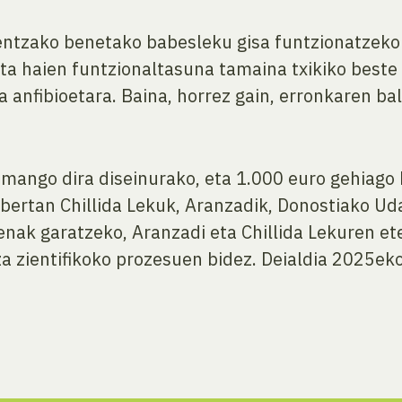
ientzako benetako babesleku gisa funtzionatzeko
i, eta haien funtzionaltasuna tamaina txikiko best
a anfibioetara. Baina, horrez gain, erronkaren ba
emango dira diseinurako, eta 1.000 euro gehiago
 bertan Chillida Lekuk, Aranzadik, Donostiako Ud
ak garatzeko, Aranzadi eta Chillida Lekuren et
a zientifikoko prozesuen bidez. Deialdia 2025ek