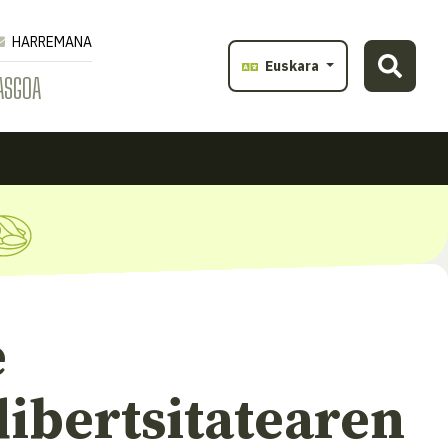
HARREMANA
Euskara
ASGOA
e
ibertsitatearen