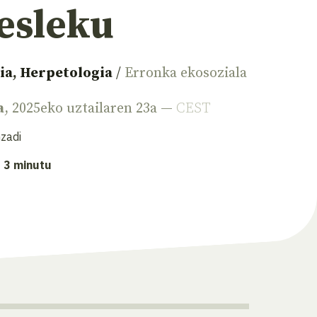
esleku
ia
,
Herpetologia
/
Erronka ekosoziala
a
, 2025eko uztailaren 23a —
CEST
zadi
: 3 minutu