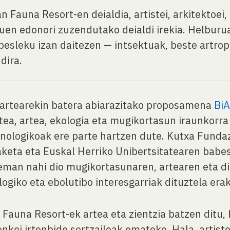
 Fauna Resort-en deialdia, artistei, arkitektoei, 
duen edonori zuzendutako deialdi irekia. Helburua
besleku izan daitezen — intsektuak, beste artrop
dira.
lkartearekin batera abiarazitako proposamena
BiA
tea, artea, ekologia eta mugikortasun iraunkorra l
nologikoak ere parte hartzen dute. Kutxa Funda
keta eta Euskal Herriko Unibertsitatearen babe
a eman nahi dio mugikortasunaren, artearen eta di
ogiko eta ebolutibo interesgarriak dituztela era
Fauna Resort-ek artea eta zientzia batzen ditu,
nkei irtenbide sortzaileak emateko. Hala, artiste