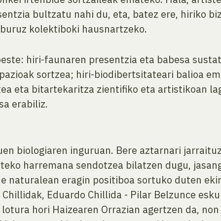
entzia bultzatu nahi du, eta, batez ere, hiriko 
i buruz kolektiboki hausnartzeko.
ste: hiri-faunaren presentzia eta babesa sustatz
pazioak sortzea; hiri-biodibertsitateari balioa 
ea eta bitartekaritza zientifiko eta artistikoan l
sa erabiliz.
en biologiaren inguruan. Bere aztarnari jarraituz
rteko harremana sendotzea bilatzen dugu, jasang
e naturalean eragin positiboa sortuko duten eki
 Chillidak, Eduardo Chillida - Pilar Belzunce esk
 lotura hori Haizearen Orrazian agertzen da, non