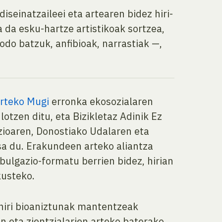
diseinatzaileei eta artearen bidez hiri-
 da esku-hartze artistikoak sortzea,
odo batzuk, anfibioak, narrastiak —,
rteko Mugi
erronka ekosozialaren
otzen ditu, eta Bizikletaz Adinik Ez
zioaren, Donostiako Udalaren eta
sa du. Erakundeen arteko aliantza
bulgazio-formatu berrien bidez, hirian
kusteko.
 hiri bioaniztunak mantentzeak
n eta zientzialarien arteko baterako