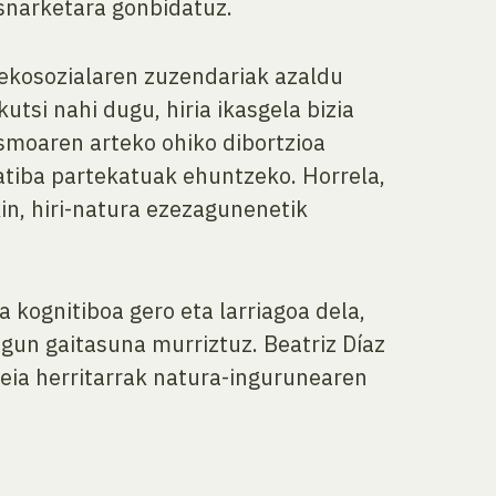
snarketara gonbidatuz.
 ekosozialaren zuzendariak azaldu
tsi nahi dugu, hiria ikasgela bizia
ismoaren arteko ohiko dibortzioa
atiba partekatuak ehuntzeko. Horrela,
in, hiri-natura ezezagunenetik
 kognitiboa gero eta larriagoa dela,
gun gaitasuna murriztuz. Beatriz Díaz
eia herritarrak natura-ingurunearen