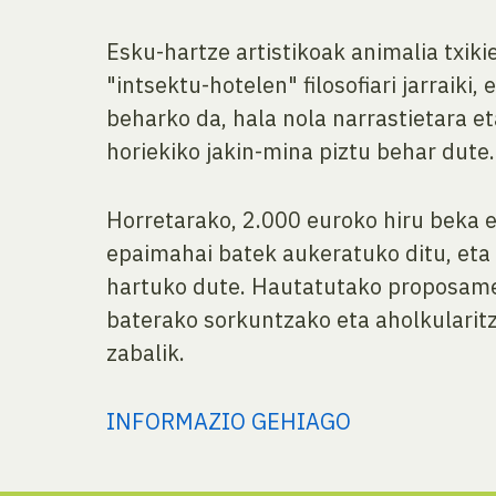
Esku-hartze artistikoak animalia txik
"intsektu-hotelen" filosofiari jarraik
beharko da, hala nola narrastietara et
horiekiko jakin-mina piztu behar dute.
Horretarako, 2.000 euroko hiru beka 
epaimahai batek aukeratuko ditu, eta
hartuko dute. Hautatutako proposamen
baterako sorkuntzako eta aholkularitz
zabalik.
INFORMAZIO GEHIAGO