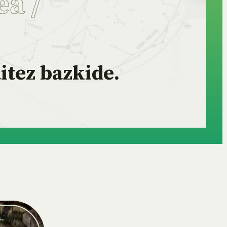
ea
/
itez bazkide.