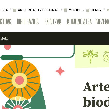
EGIA
ARTXIBOA ETA BILDUMAK
MUNIBE
DENDA
EKTUAK
DIBULGAZIOA
EKINTZAK
KOMUNITATEA
MEZEN
esleku
Art
biod