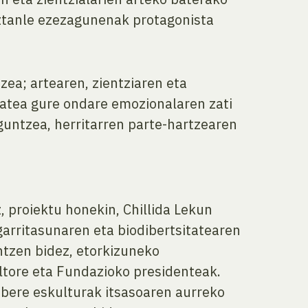
biztanle ezezagunenak protagonista
ea; artearen, zientziaren eta
ematea gure ondare emozionalaren zati
aguntzea, herritarren parte-hartzearen
, proiektu honekin, Chillida Lekun
arritasunaren eta biodibertsitatearen
ntzen bidez, etorkizuneko
ultore eta Fundazioko presidenteak.
 bere eskulturak itsasoaren aurreko