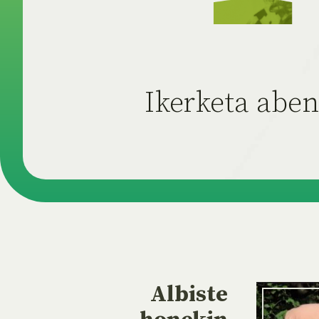
Ikerketa aben
Albiste