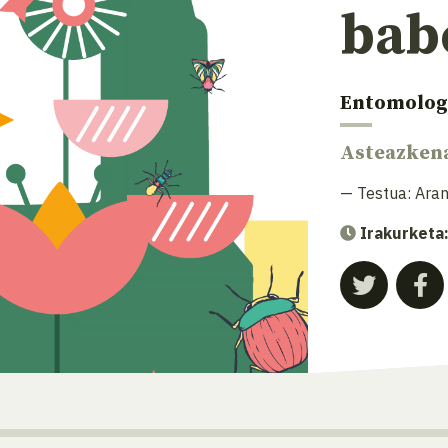
bab
Entomolog
Asteazken
— Testua:
Aran
Irakurketa