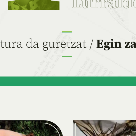
Lurrald
tura da guretzat /
Egin za