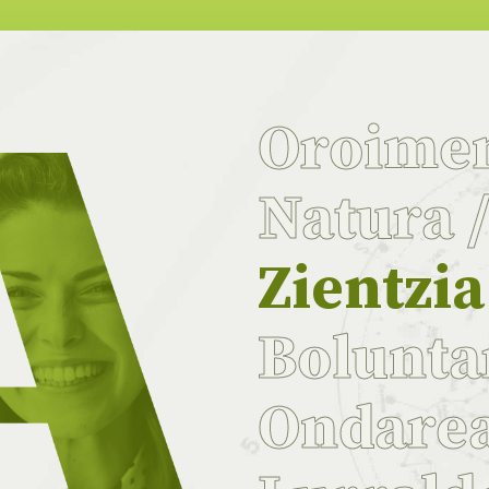
Oroime
Natura
Zientzi
Bolunta
Ondare