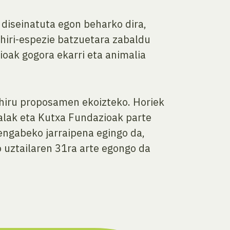
 diseinatuta egon beharko dira,
e hiri-espezie batzuetara zabaldu
lioak gogora ekarri eta animalia
 hiru proposamen ekoizteko. Horiek
alak eta Kutxa Fundazioak parte
engabeko jarraipena egingo da,
o uztailaren 31ra arte egongo da