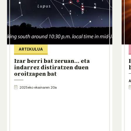
ARTIKULUA
Izar berri bat zeruan... eta
indarrez distiratzen duen
oroitzapen bat
A
2025eko ekainaren 20a