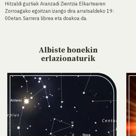
Hitzaldi guztiak Aranzadi Zientzia Elkartearen
Zorroagako egoitzan izango dira arratsaldeko 19:
00etan. Sarrera librea eta doakoa da.
Albiste
honekin
erlazionaturik