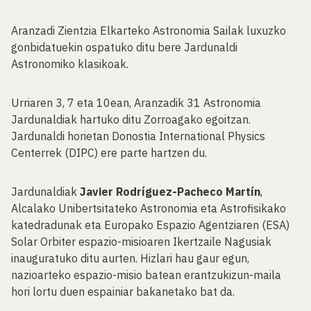
Aranzadi Zientzia Elkarteko Astronomia Sailak luxuzko
gonbidatuekin ospatuko ditu bere Jardunaldi
Astronomiko klasikoak.
Urriaren 3, 7 eta 10ean, Aranzadik 31 Astronomia
Jardunaldiak hartuko ditu Zorroagako egoitzan.
Jardunaldi horietan Donostia International Physics
Centerrek (DIPC) ere parte hartzen du.
Jardunaldiak
Javier Rodríguez-Pacheco Martín
,
Alcalako Unibertsitateko Astronomia eta Astrofisikako
katedradunak eta Europako Espazio Agentziaren (ESA)
Solar Orbiter espazio-misioaren Ikertzaile Nagusiak
inauguratuko ditu aurten. Hizlari hau gaur egun,
nazioarteko espazio-misio batean erantzukizun-maila
hori lortu duen espainiar bakanetako bat da.