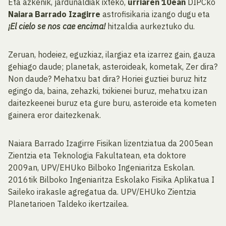
Eta azkenik, jardunaldiak ixteko,
urriaren 10ean
DIPCko
Naiara Barrado Izagirre
astrofisikaria izango dugu eta
¡El cielo se nos cae encima!
hitzaldia aurkeztuko du.
Zeruan, hodeiez, eguzkiaz, ilargiaz eta izarrez gain, gauza
gehiago daude; planetak, asteroideak, kometak, Zer dira?
Non daude? Mehatxu bat dira? Horiei guztiei buruz hitz
egingo da, baina, zehazki, txikienei buruz, mehatxu izan
daitezkeenei buruz eta gure buru, asteroide eta kometen
gainera eror daitezkenak.
Naiara Barrado Izagirre Fisikan lizentziatua da 2005ean
Zientzia eta Teknologia Fakultatean, eta doktore
2009an, UPV/EHUko Bilboko Ingeniaritza Eskolan.
2016tik Bilboko Ingeniaritza Eskolako Fisika Aplikatua I
Saileko irakasle agregatua da. UPV/EHUko Zientzia
Planetarioen Taldeko ikertzailea.