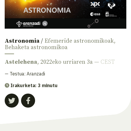
Astronomia
/
Efemeride astronomikoak
,
Behaketa astronomikoa
Astelehena
, 2022eko urriaren 3a —
CEST
— Testua:
Aranzadi
Irakurketa: 3 minutu