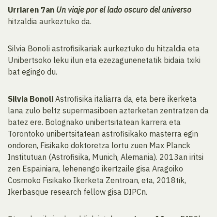
Urriaren 7an
Un viaje por el lado oscuro del universo
hitzaldia aurkeztuko da.
Silvia Bonoli astrofisikariak aurkeztuko du hitzaldia eta
Unibertsoko leku ilun eta ezezagunenetatik bidaia txiki
bat egingo du.
Silvia Bonoli
Astrofisika italiarra da, eta bere ikerketa
lana zulo beltz supermasiboen azterketan zentratzen da
batez ere. Bolognako unibertsitatean karrera eta
Torontoko unibertsitatean astrofisikako masterra egin
ondoren, Fisikako doktoretza lortu zuen Max Planck
Institutuan (Astrofisika, Munich, Alemania). 2013an iritsi
zen Espainiara, lehenengo ikertzaile gisa Aragoiko
Cosmoko Fisikako Ikerketa Zentroan, eta, 2018tik,
Ikerbasque research fellow gisa DIPCn.