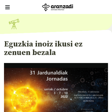
Eguzkia inoiz ikusi ez
zenuen bezala