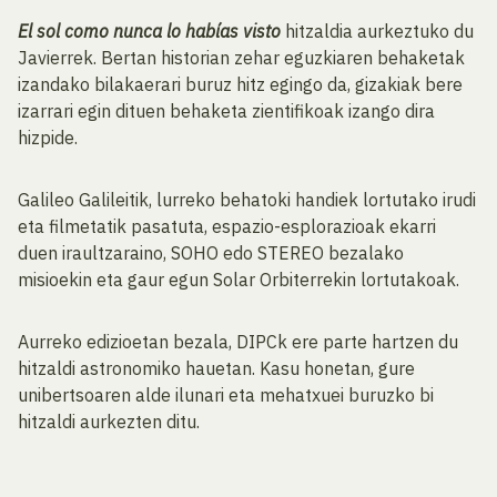
El sol como nunca lo habías visto
hitzaldia aurkeztuko du
Javierrek. Bertan historian zehar eguzkiaren behaketak
izandako bilakaerari buruz hitz egingo da, gizakiak bere
izarrari egin dituen behaketa zientifikoak izango dira
hizpide.
Galileo Galileitik, lurreko behatoki handiek lortutako irudi
eta filmetatik pasatuta, espazio-esplorazioak ekarri
duen iraultzaraino, SOHO edo STEREO bezalako
misioekin eta gaur egun Solar Orbiterrekin lortutakoak.
Aurreko edizioetan bezala, DIPCk ere parte hartzen du
hitzaldi astronomiko hauetan. Kasu honetan, gure
unibertsoaren alde ilunari eta mehatxuei buruzko bi
hitzaldi aurkezten ditu.