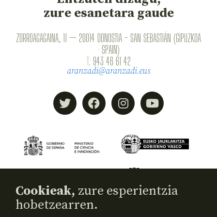
zure esanetara gaude
ZORROAGAGAINA, 11 — 20014 DONOSTIA - SAN SEBASTIÁN (GIPUZKOA
· SPAIN)
T.
943 46 61 42
aranzadi@aranzadi.eus
Cookieak,
zure esperientzia
hobetzearren.