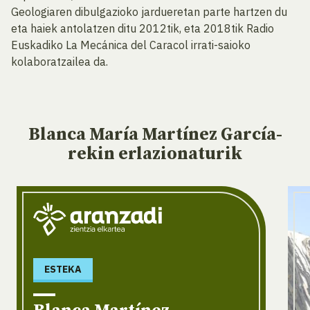
Geologiaren dibulgazioko jardueretan parte hartzen du
eta haiek antolatzen ditu 2012tik, eta 2018tik Radio
Euskadiko La Mecánica del Caracol irrati-saioko
kolaboratzailea da.
Blanca María Martínez García-
rekin
erlazionaturik
ESTEKA