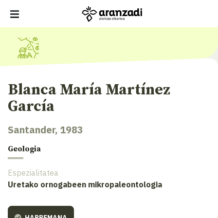
Blanca María Martínez
García
Santander, 1983
Geologia
Espezialitatea
Uretako ornogabeen mikropaleontologia
HARREMANA