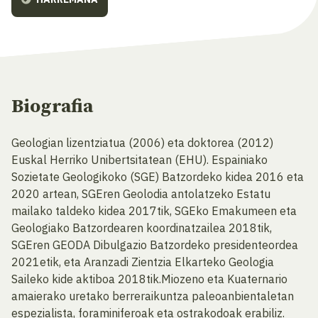
Biografia
Geologian lizentziatua (2006) eta doktorea (2012)
Euskal Herriko Unibertsitatean (EHU). Espainiako
Sozietate Geologikoko (SGE) Batzordeko kidea 2016 eta
2020 artean, SGEren Geolodia antolatzeko Estatu
mailako taldeko kidea 2017tik, SGEko Emakumeen eta
Geologiako Batzordearen koordinatzailea 2018tik,
SGEren GEODA Dibulgazio Batzordeko presidenteordea
2021etik, eta Aranzadi Zientzia Elkarteko Geologia
Saileko kide aktiboa 2018tik.Miozeno eta Kuaternario
amaierako uretako berreraikuntza paleoanbientaletan
espezialista, foraminiferoak eta ostrakodoak erabiliz.