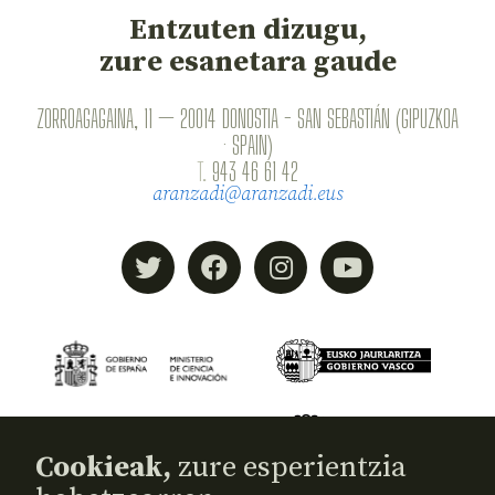
Entzuten dizugu,
zure esanetara gaude
ZORROAGAGAINA, 11 — 20014 DONOSTIA - SAN SEBASTIÁN (GIPUZKOA
· SPAIN)
T.
943 46 61 42
aranzadi@aranzadi.eus
Cookieak,
zure esperientzia