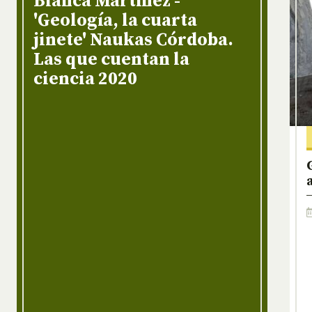
Blanca Martínez -
'Geología, la cuarta
jinete' Naukas Córdoba.
Las que cuentan la
ciencia 2020