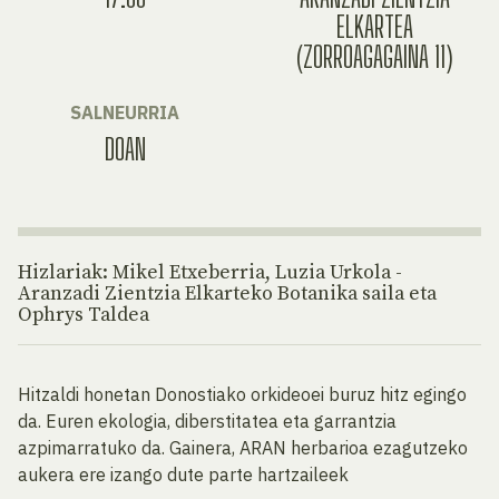
ELKARTEA
(ZORROAGAGAINA 11)
SALNEURRIA
DOAN
Hizlariak: Mikel Etxeberria, Luzia Urkola -
Aranzadi Zientzia Elkarteko Botanika saila eta
Ophrys Taldea
Hitzaldi honetan Donostiako orkideoei buruz hitz egingo
da. Euren ekologia, diberstitatea eta garrantzia
azpimarratuko da. Gainera, ARAN herbarioa ezagutzeko
aukera ere izango dute parte hartzaileek