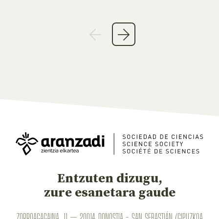
Entzuten dizugu,
zure esanetara gaude
ZORROAGAGAINA, 11 — 20014 DONOSTIA - SAN SEBASTIÁN (GIPUZKOA