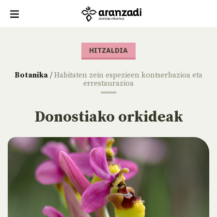
HITZALDIA
Botanika
/
Habitaten zein espezieen kontserbazioa eta
errestaurazioa
Donostiako orkideak