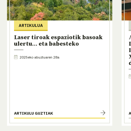
ARTIKULUA
Laser tiroak espaziotik basoak
ulertu... eta babesteko
2025eko abuztuaren 28a
ARTIKULU GUZTIAK