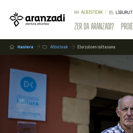
ALBISTEAK
LIBURUT
ZER DA ARANZADI?
PROI
Hasiera
Albisteak
Elurzuloen isiltasuna