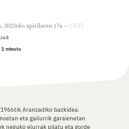
a
, 2023eko apirilaren 17a —
CEST
zadi
: 1 minutu
, 1966tik Aranzadiko bazkidea.
noetan eta gailurrik garaienetan
ek neguko elurrak pilatu eta gorde