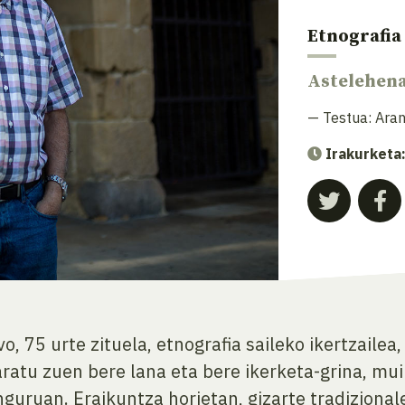
Etnografia
Astelehen
— Testua:
Aran
Irakurketa
, 75 urte zituela, etnografia saileko ikertzailea
ratu zuen bere lana eta bere ikerketa-grina, mui
guruan. Eraikuntza horietan, gizarte tradizional