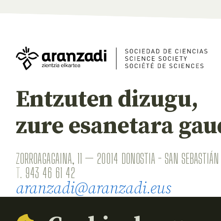
Entzuten dizugu,
zure esanetara gau
ZORROAGAGAINA, 11 — 20014 DONOSTIA - SAN SEBASTIÁN 
T.
943 46 61 42
aranzadi@aranzadi.eus