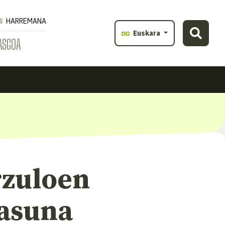
HARREMANA
Euskara
ASGOA
rzuloen
tasuna