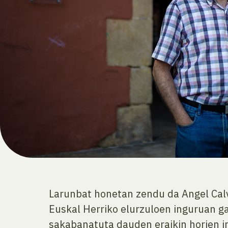
Larunbat honetan zendu da Angel Calvo
Euskal Herriko elurzuloen inguruan ga
sakabanatuta dauden eraikin horien in