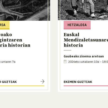
RIA
HITZALDIA
roako
Euskal
gintzaren
Mendizaletasunar
ria historian
historia
Gaubeako zinema aretoan
urriaren 7a
2026eko uztailaren 10a – 18:
U GUZTIAK
EKIMEN GUZTIAK