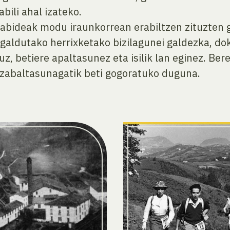
bili ahal izateko.
iabideak modu iraunkorrean erabiltzen zituzten g
n galdutako herrixketako bizilagunei galdezka, d
, betiere apaltasunez eta isilik lan eginez. Bere
uzabaltasunagatik beti gogoratuko duguna.