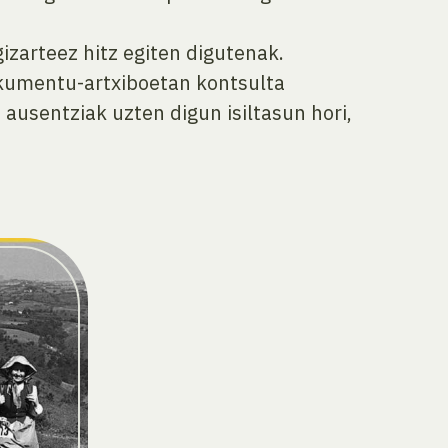
izarteez hitz egiten digutenak.
okumentu-artxiboetan kontsulta
 ausentziak uzten digun isiltasun hori,