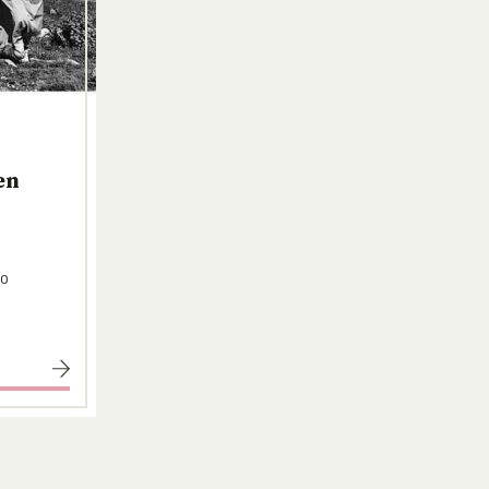
en
00