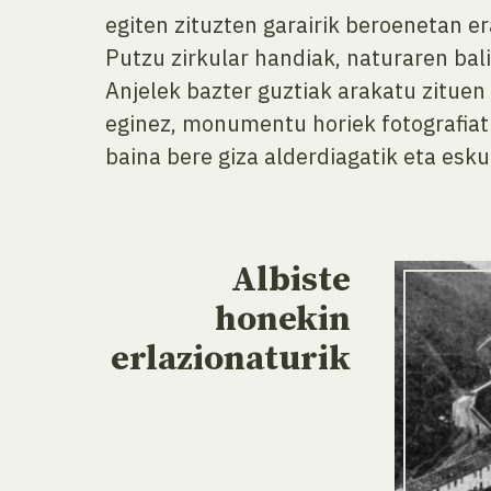
egiten zituzten garairik beroenetan era
Putzu zirkular handiak, naturaren bal
Anjelek bazter guztiak arakatu zitue
eginez, monumentu horiek fotografiatuz
baina bere giza alderdiagatik eta esk
Albiste
honekin
erlazionaturik