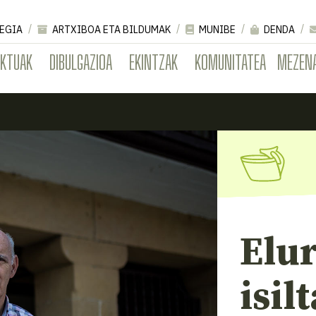
EGIA
ARTXIBOA ETA BILDUMAK
MUNIBE
DENDA
EKTUAK
DIBULGAZIOA
EKINTZAK
KOMUNITATEA
MEZEN
Elu
isil