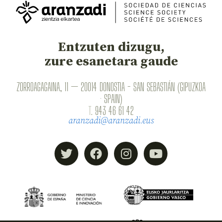
Entzuten dizugu,
zure esanetara gaude
ZORROAGAGAINA, 11 — 20014 DONOSTIA - SAN SEBASTIÁN (GIPUZKOA
· SPAIN)
T.
943 46 61 42
aranzadi@aranzadi.eus