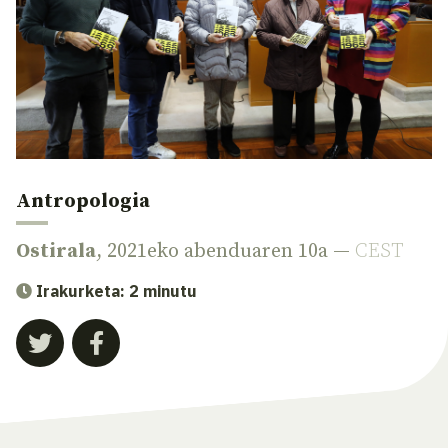
Antropologia
Ostirala
, 2021eko abenduaren 10a —
CEST
Irakurketa: 2 minutu