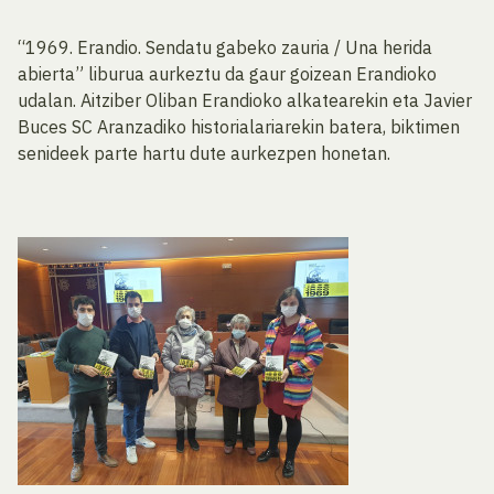
“1969. Erandio. Sendatu gabeko zauria / Una herida
abierta” liburua aurkeztu da gaur goizean Erandioko
udalan. Aitziber Oliban Erandioko alkatearekin eta Javier
Buces SC Aranzadiko historialariarekin batera, biktimen
senideek parte hartu dute aurkezpen honetan.