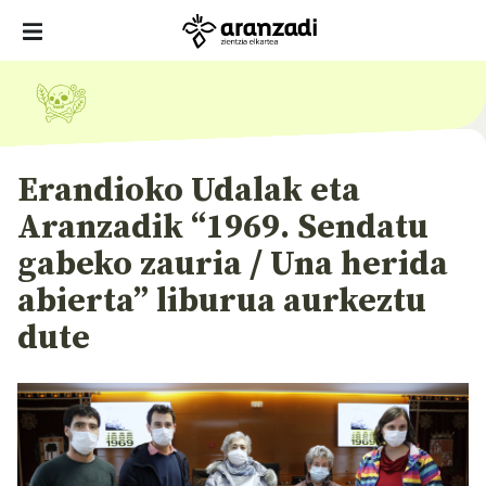
Erandioko Udalak eta
Aranzadik “1969. Sendatu
gabeko zauria / Una herida
abierta” liburua aurkeztu
dute