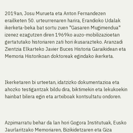
2019an, Josu Murueta eta Anton Fernandezen
erailketen 50. urteurrenaren harira, Erandioko Udalak
ikerketa-beka bat sortu zuen "Gasaren Mugimendua"
izenez ezagutzen diren 1969ko auzo-mobilizazioetan
gertatutako historiaren zati hori ikusarazteko. Aranzadi
Zientzia Elkarteko Javier Buces Historia Garaikidean eta
Memoria Historikoan doktoreak egindako ikerketa.
Ikerketaren bi urteetan, idatzizko dokumentazioa eta
ahozko testigantzak bildu dira, biktimekin eta lekukoekin
hainbat bilera egin eta artxiboak kontsultatu ondoren.
Azpimarratu behar da lan hori Gogora Institutuak, Eusko
Jaurlaritzako Memoriaren, Bizikidetzaren eta Giza