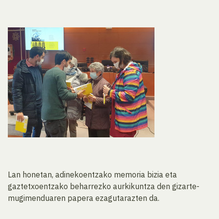
Lan honetan, adinekoentzako memoria bizia eta
gaztetxoentzako beharrezko aurkikuntza den gizarte-
mugimenduaren papera ezagutarazten da.