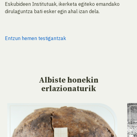
Eskubideen Institutuak, ikerketa egiteko emandako
dirulaguntza bati esker egin ahal izan dela.
Entzun hemen testigantzak
Albiste
honekin
erlazionaturik