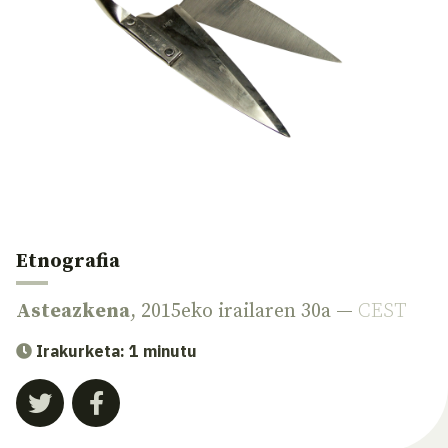
Etnografia
Asteazkena
, 2015eko irailaren 30a —
CEST
Irakurketa: 1 minutu