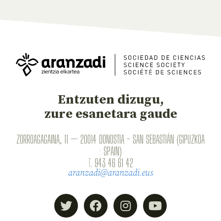
Entzuten dizugu,
zure esanetara gaude
ZORROAGAGAINA, 11 — 20014 DONOSTIA - SAN SEBASTIÁN (GIPUZKOA
· SPAIN)
T.
943 46 61 42
aranzadi@aranzadi.eus