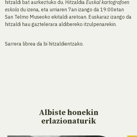
hitzaldi bat aurkeztuko du. Hitzaldia
Euskal kartografoen
eskola
du izena
,
eta urriaren 7an izango da 19:00etan
San Telmo Museoko ekitaldi aretoan.
Euskaraz izango da
hitzaldi hau gaztelerara aldibereko itzulpenarekin.
Sarrera librea da bi hitzaldientzako.
Albiste
honekin
erlazionaturik