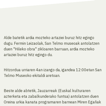
Alde batetik ardia mozteko artaziei buruz hitz egingo
dugu. Fermin Leizaolak, San Telmo museoak antolatzen
duen "Hileko obra" zikloaren barruan, ardia mozteko
artaziei buruz hitz egingo du.
Hitzordua urriaren 4an izango da, igandea 12:00etan San
Telmo Museoko ekitaldi aretoan.
Beste alde abtetik, Jauzarreak (Euskal kulturaren
azterketa eta zabalkunderako funtsa) antolatzen duen
Oreina urkia kanata programaren barnean Miren Egañak