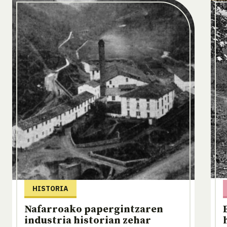
HISTORIA
Nafarroako papergintzaren
industria historian zehar