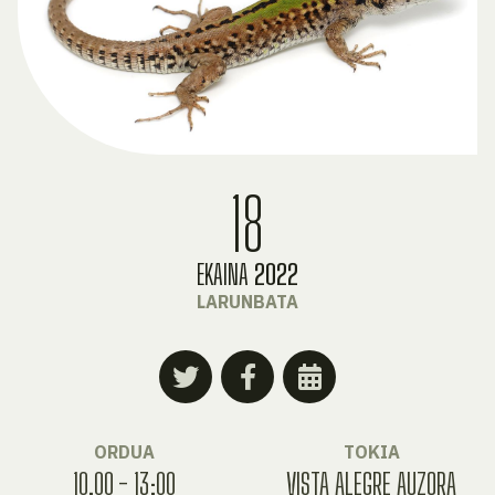
18
EKAINA
2022
LARUNBATA
ORDUA
TOKIA
10.00 - 13:00
VISTA ALEGRE AUZORA