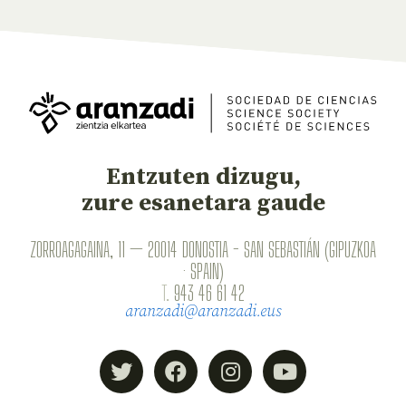
Entzuten dizugu,
zure esanetara gaude
ZORROAGAGAINA, 11 — 20014 DONOSTIA - SAN SEBASTIÁN (GIPUZKOA
· SPAIN)
T.
943 46 61 42
aranzadi@aranzadi.eus