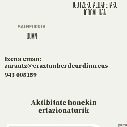
IGOTZEKO ALDAPETAKO
IGOGAILUAN
SALNEURRIA
DOAN
Izena eman:
zarautz@eraztunberdeurdina.eus
943 005159
Aktibitate
honekin
erlazionaturik