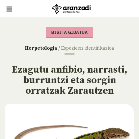
BISITA GIDATUA
Herpetologia
/
Espezieen identifikazioa
Ezagutu anfibio, narrasti,
burruntzi eta sorgin
orratzak Zarautzen