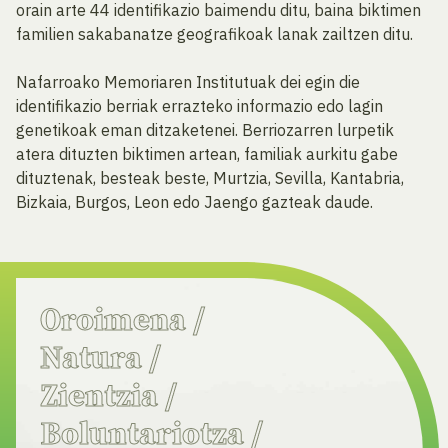
orain arte 44 identifikazio baimendu ditu, baina biktimen
familien sakabanatze geografikoak lanak zailtzen ditu.
Nafarroako Memoriaren Institutuak dei egin die
identifikazio berriak errazteko informazio edo lagin
genetikoak eman ditzaketenei. Berriozarren lurpetik
atera dituzten biktimen artean, familiak aurkitu gabe
dituztenak, besteak beste, Murtzia, Sevilla, Kantabria,
Bizkaia, Burgos, Leon edo Jaengo gazteak daude.
Oroimena
/
Natura
/
Zientzia
/
Boluntariotza
/