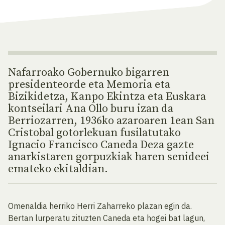
Nafarroako Gobernuko bigarren
presidenteorde eta Memoria eta
Bizikidetza, Kanpo Ekintza eta Euskara
kontseilari Ana Ollo buru izan da
Berriozarren, 1936ko azaroaren 1ean San
Cristobal gotorlekuan fusilatutako
Ignacio Francisco Caneda Deza gazte
anarkistaren gorpuzkiak haren senideei
emateko ekitaldian.
Omenaldia herriko Herri Zaharreko plazan egin da.
Bertan lurperatu zituzten Caneda eta hogei bat lagun,