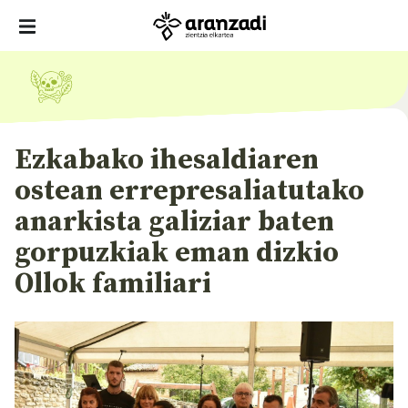
Ezkabako ihesaldiaren
ostean errepresaliatutako
anarkista galiziar baten
gorpuzkiak eman dizkio
Ollok familiari