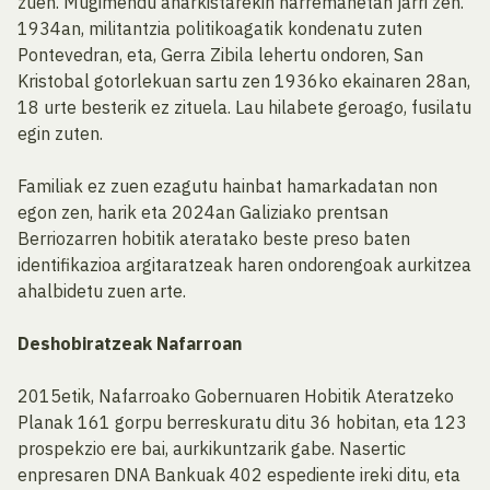
zuen. Mugimendu anarkistarekin harremanetan jarri zen.
1934an, militantzia politikoagatik kondenatu zuten
Pontevedran, eta, Gerra Zibila lehertu ondoren, San
Kristobal gotorlekuan sartu zen 1936ko ekainaren 28an,
18 urte besterik ez zituela. Lau hilabete geroago, fusilatu
egin zuten.
Familiak ez zuen ezagutu hainbat hamarkadatan non
egon zen, harik eta 2024an Galiziako prentsan
Berriozarren hobitik ateratako beste preso baten
identifikazioa argitaratzeak haren ondorengoak aurkitzea
ahalbidetu zuen arte.
Deshobiratzeak Nafarroan
2015etik, Nafarroako Gobernuaren Hobitik Ateratzeko
Planak 161 gorpu berreskuratu ditu 36 hobitan, eta 123
prospekzio ere bai, aurkikuntzarik gabe. Nasertic
enpresaren DNA Bankuak 402 espediente ireki ditu, eta