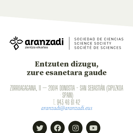
Entzuten dizugu,
zure esanetara gaude
ZORROAGAGAINA, 11 — 20014 DONOSTIA - SAN SEBASTIÁN (GIPUZKOA
· SPAIN)
T.
943 46 61 42
aranzadi@aranzadi.eus