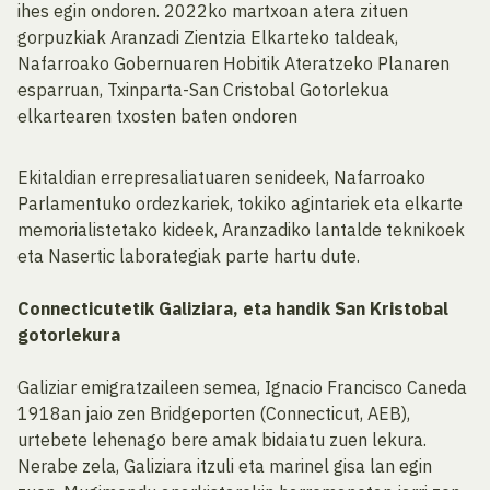
ihes egin ondoren. 2022ko martxoan atera zituen
gorpuzkiak Aranzadi Zientzia Elkarteko taldeak,
Nafarroako Gobernuaren Hobitik Ateratzeko Planaren
esparruan, Txinparta-San Cristobal Gotorlekua
elkartearen txosten baten ondoren
Ekitaldian errepresaliatuaren senideek, Nafarroako
Parlamentuko ordezkariek, tokiko agintariek eta elkarte
memorialistetako kideek, Aranzadiko lantalde teknikoek
eta Nasertic laborategiak parte hartu dute.
Connecticutetik Galiziara, eta handik San Kristobal
gotorlekura
Galiziar emigratzaileen semea, Ignacio Francisco Caneda
1918an jaio zen Bridgeporten (Connecticut, AEB),
urtebete lehenago bere amak bidaiatu zuen lekura.
Nerabe zela, Galiziara itzuli eta marinel gisa lan egin