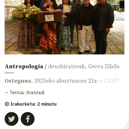
Antropologia
/
desobiratzeak
,
Gerra Zibila
Osteguna
, 2025eko abuztuaren 21a —
CEST
— Testua:
Aranzadi
Irakurketa: 2 minutu