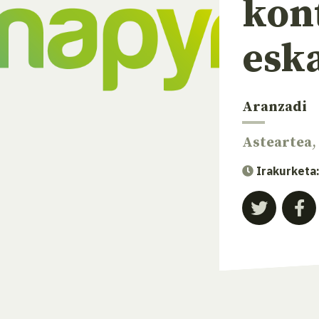
kon
esk
Aranzadi
Asteartea
,
Irakurketa