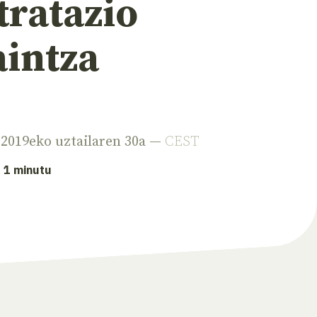
tratazio
aintza
 2019eko uztailaren 30a —
CEST
: 1 minutu