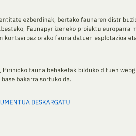
entitate ezberdinak, bertako faunaren distribuz
esteko, Faunapyr izeneko proiektu europarra m
ren kontserbaziorako fauna datuen esplotazioa e
, Pirinioko fauna behaketak bilduko dituen webg
 base bakarra sortuko da.
KUMENTUA DESKARGATU