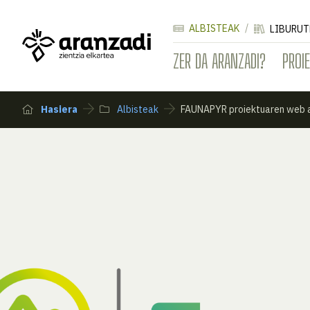
ALBISTEAK
LIBURUT
ZER DA ARANZADI?
PROI
Hasiera
Albisteak
FAUNAPYR proiektuaren web a