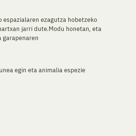
io espazialaren ezagutza hobetzeko
artxan jarri dute.Modu honetan, eta
ta garapenaren
unea egin eta animalia espezie