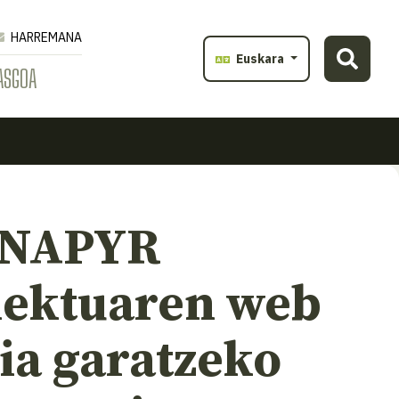
HARREMANA
Euskara
ASGOA
UNAPYR
iektuaren web
ia garatzeko