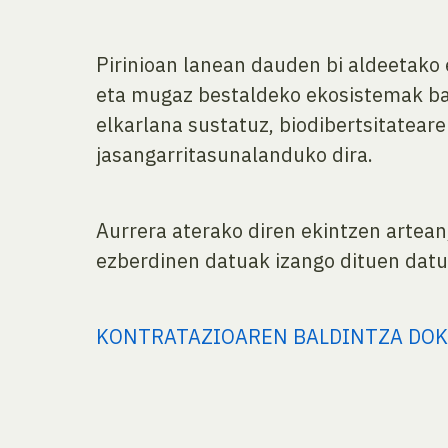
Pirinioan lanean dauden bi aldeetako 
eta mugaz bestaldeko ekosistemak bab
elkarlana sustatuz, biodibertsitatea
jasangarritasunalanduko dira.
Aurrera aterako diren ekintzen artean
ezberdinen datuak izango dituen datu
KONTRATAZIOAREN BALDINTZA DO