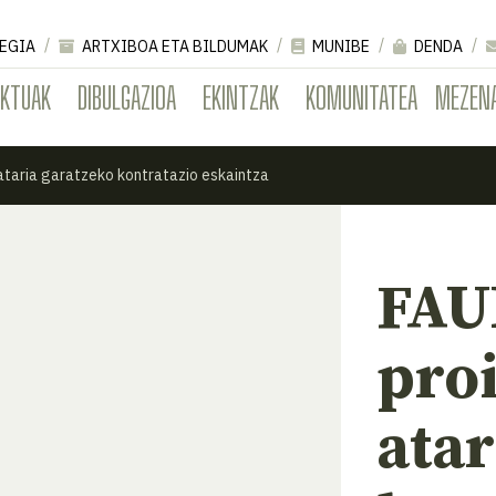
EGIA
ARTXIBOA ETA BILDUMAK
MUNIBE
DENDA
EKTUAK
DIBULGAZIOA
EKINTZAK
KOMUNITATEA
MEZEN
taria garatzeko kontratazio eskaintza
FA
pro
atar