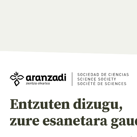
Entzuten dizugu,
zure esanetara gau