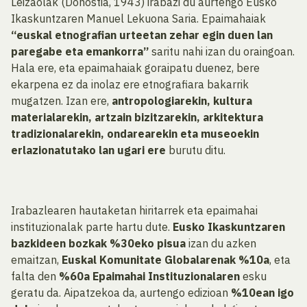
Leizaolak (Donostia, 1943) irabazi du aurtengo Eusko
Ikaskuntzaren Manuel Lekuona Saria. Epaimahaiak
“euskal etnografian urteetan zehar egin duen lan
paregabe eta emankorra”
saritu nahi izan du oraingoan.
Hala ere, eta epaimahaiak goraipatu duenez, bere
ekarpena ez da inolaz ere etnografiara bakarrik
mugatzen. Izan ere,
antropologiarekin, kultura
materialarekin, artzain bizitzarekin, arkitektura
tradizionalarekin, ondarearekin eta museoekin
erlazionatutako lan ugari ere
burutu ditu.
Irabazlearen hautaketan hiritarrek eta epaimahai
instituzionalak parte hartu dute.
Eusko Ikaskuntzaren
bazkideen bozkak %30eko pisua
izan du azken
emaitzan,
Euskal Komunitate Globalarenak %10a
, eta
falta den
%60a Epaimahai Instituzionalaren
esku
geratu da. Aipatzekoa da, aurtengo edizioan
%10ean igo