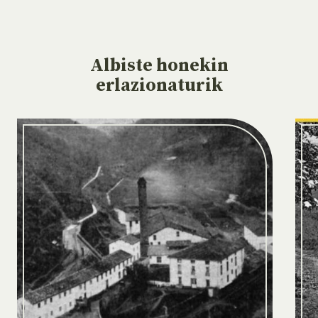
Albiste
honekin
erlazionaturik