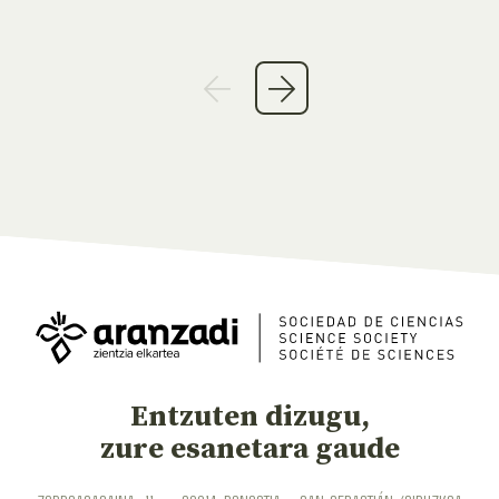
Entzuten dizugu,
zure esanetara gaude