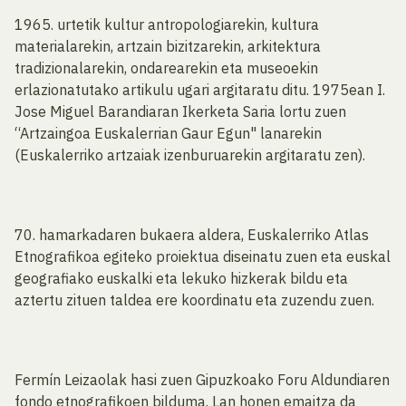
1965. urtetik kultur antropologiarekin, kultura
materialarekin, artzain bizitzarekin, arkitektura
tradizionalarekin, ondarearekin eta museoekin
erlazionatutako artikulu ugari argitaratu ditu. 1975ean I.
Jose Miguel Barandiaran Ikerketa Saria lortu zuen
“Artzaingoa Euskalerrian Gaur Egun" lanarekin
(Euskalerriko artzaiak izenburuarekin argitaratu zen).
70. hamarkadaren bukaera aldera, Euskalerriko Atlas
Etnografikoa egiteko proiektua diseinatu zuen eta euskal
geografiako euskalki eta lekuko hizkerak bildu eta
aztertu zituen taldea ere koordinatu eta zuzendu zuen.
Fermín Leizaolak hasi zuen Gipuzkoako Foru Aldundiaren
fondo etnografikoen bilduma. Lan honen emaitza da