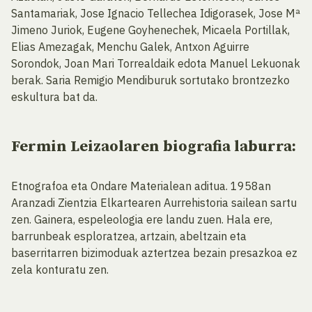
Santamariak, Jose Ignacio Tellechea Idigorasek, Jose Mª
Jimeno Juriok, Eugene Goyhenechek, Micaela Portillak,
Elias Amezagak, Menchu Galek, Antxon Aguirre
Sorondok, Joan Mari Torrealdaik edota Manuel Lekuonak
berak. Saria Remigio Mendiburuk sortutako brontzezko
eskultura bat da.
Fermin Leizaolaren biografia laburra:
Etnografoa eta Ondare Materialean aditua. 1958an
Aranzadi Zientzia Elkartearen Aurrehistoria sailean sartu
zen. Gainera, espeleologia ere landu zuen. Hala ere,
barrunbeak esploratzea, artzain, abeltzain eta
baserritarren bizimoduak aztertzea bezain presazkoa ez
zela konturatu zen.