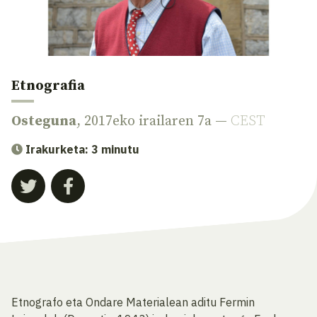
Etnografia
Osteguna
, 2017eko irailaren 7a —
CEST
Irakurketa: 3 minutu
Etnografo eta Ondare Materialean aditu Fermin