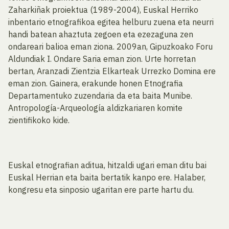
Zaharkiñak proiektua (1989-2004), Euskal Herriko
inbentario etnografikoa egitea helburu zuena eta neurri
handi batean ahaztuta zegoen eta ezezaguna zen
ondareari balioa eman ziona. 2009an, Gipuzkoako Foru
Aldundiak I. Ondare Saria eman zion. Urte horretan
bertan, Aranzadi Zientzia Elkarteak Urrezko Domina ere
eman zion. Gainera, erakunde honen Etnografia
Departamentuko zuzendaria da eta baita Munibe.
Antropología-Arqueología aldizkariaren komite
zientifikoko kide.
Euskal etnografian aditua, hitzaldi ugari eman ditu bai
Euskal Herrian eta baita bertatik kanpo ere. Halaber,
kongresu eta sinposio ugaritan ere parte hartu du.