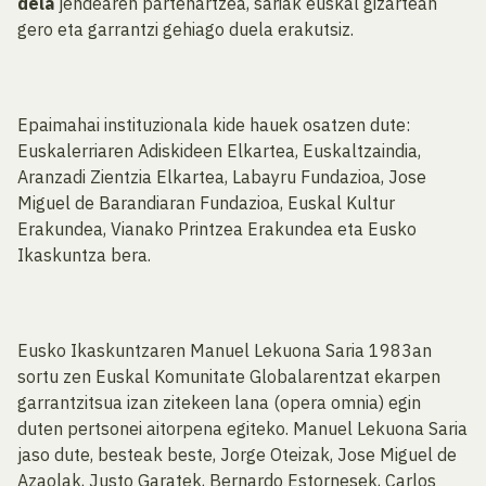
dela
jendearen partehartzea, sariak euskal gizartean
gero eta garrantzi gehiago duela erakutsiz.
Epaimahai instituzionala kide hauek osatzen dute:
Euskalerriaren Adiskideen Elkartea, Euskaltzaindia,
Aranzadi Zientzia Elkartea, Labayru Fundazioa, Jose
Miguel de Barandiaran Fundazioa, Euskal Kultur
Erakundea, Vianako Printzea Erakundea eta Eusko
Ikaskuntza bera.
Eusko Ikaskuntzaren Manuel Lekuona Saria 1983an
sortu zen Euskal Komunitate Globalarentzat ekarpen
garrantzitsua izan zitekeen lana (opera omnia) egin
duten pertsonei aitorpena egiteko. Manuel Lekuona Saria
jaso dute, besteak beste, Jorge Oteizak, Jose Miguel de
Azaolak, Justo Garatek, Bernardo Estornesek, Carlos