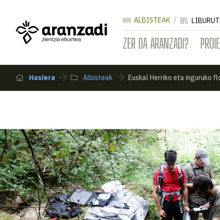
ALBISTEAK
LIBURUT
ZER DA ARANZADI?
PROI
Hasiera
Albisteak
Euskal Herriko eta inguruko f