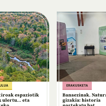
ULUA
ERAKUSKETA
tiroak espaziotik
Banaezinak. Natur
 ulertu... eta
gizakia: historia
teko
partekatu bat