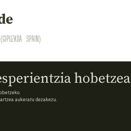
de
(GIPUZKOA · SPAIN)
sperientzia hobetzea
hobetzeko.
hartzea aukeratu dezakezu.
eta baldintzak
Pribatutasun politika
Cookiak