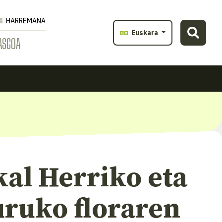
HARREMANA
Euskara
ASGOA
al Herriko eta
uruko floraren