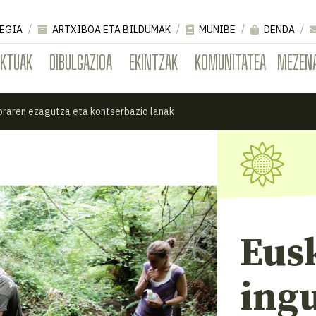
EGIA
ARTXIBOA ETA BILDUMAK
MUNIBE
DENDA
EKTUAK
DIBULGAZIOA
EKINTZAK
KOMUNITATEA
MEZEN
loraren ezagutza eta kontserbazio lanak
Eusk
ing