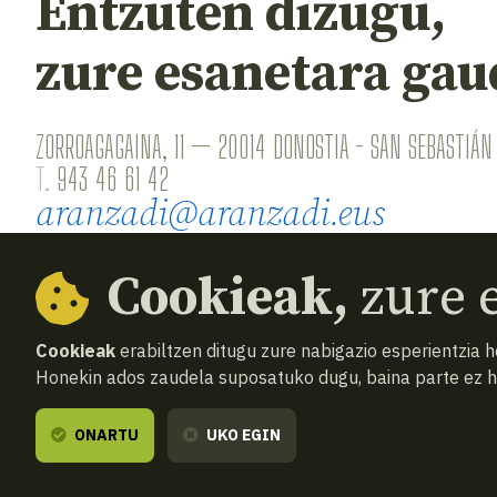
Entzuten dizugu,
zure esanetara gau
ZORROAGAGAINA, 11 — 20014 DONOSTIA - SAN SEBASTIÁN 
T.
943 46 61 42
aranzadi@aranzadi.eus
Cookieak,
zure e
Cookieak
erabiltzen ditugu zure nabigazio esperientzia 
Honekin ados zaudela suposatuko dugu, baina parte ez 
© 2026
Aranzadi — Zientzia elkartea
Terminoak 
ONARTU
UKO EGIN