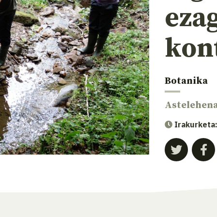
ezag
kon
Botanika
Astelehen
Irakurketa