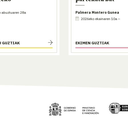
 abuztuaren 28a
Palmera Montero Gunea
2026eko ekainaren 10a –
U GUZTIAK
EKIMEN GUZTIAK