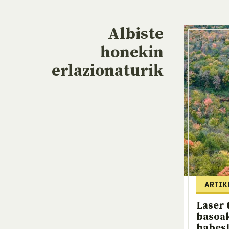
Albiste
honekin
erlazionaturik
ARTIK
Laser 
basoak
babes