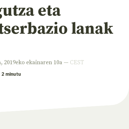
utza eta
tserbazio lanak
a
, 2019eko ekainaren 10a —
CEST
: 2 minutu