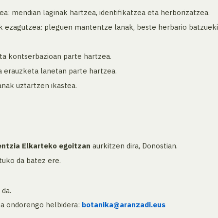
: mendian laginak hartzea, identifikatzea eta herborizatzea.
 ezagutzea: pleguen mantentze lanak, beste herbario batzuekin
ta kontserbazioan parte hartzea.
a erauzketa lanetan parte hartzea.
nak uztartzen ikastea.
entzia Elkarteko egoitzan
aurkitzen dira, Donostian.
tuko da batez ere.
 da.
ma ondorengo helbidera:
botanika@aranzadi.eus