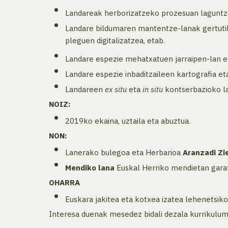
Landareak herborizatzeko prozesuan laguntzea
Landare bildumaren mantentze-lanak gertutik
pleguen digitalizatzea, etab.
Landare espezie mehatxatuen jarraipen-lan e
Landare espezie inbaditzaileen kartografia et
Landareen
ex situ
eta
in situ
kontserbazioko la
NOIZ:
2019ko ekaina, uztaila eta abuztua.
NON:
Lanerako bulegoa eta Herbarioa
Aranzadi Zi
Mendiko lana
Euskal Herriko mendietan gara
OHARRA
Euskara jakitea eta kotxea izatea lehenetsiko
Interesa duenak mesedez bidali dezala kurrikulu