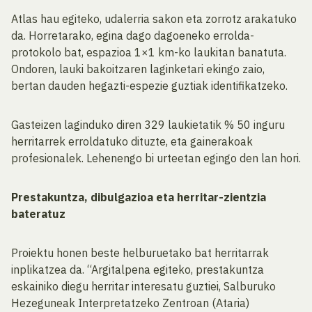
Atlas hau egiteko, udalerria sakon eta zorrotz arakatuko
da. Horretarako, egina dago dagoeneko errolda-
protokolo bat, espazioa 1×1 km-ko laukitan banatuta.
Ondoren, lauki bakoitzaren laginketari ekingo zaio,
bertan dauden hegazti-espezie guztiak identifikatzeko.
Gasteizen laginduko diren 329 laukietatik % 50 inguru
herritarrek erroldatuko dituzte, eta gainerakoak
profesionalek. Lehenengo bi urteetan egingo den lan hori.
Prestakuntza, dibulgazioa eta herritar-zientzia
bateratuz
Proiektu honen beste helburuetako bat herritarrak
inplikatzea da. “Argitalpena egiteko, prestakuntza
eskainiko diegu herritar interesatu guztiei, Salburuko
Hezeguneak Interpretatzeko Zentroan (Ataria)