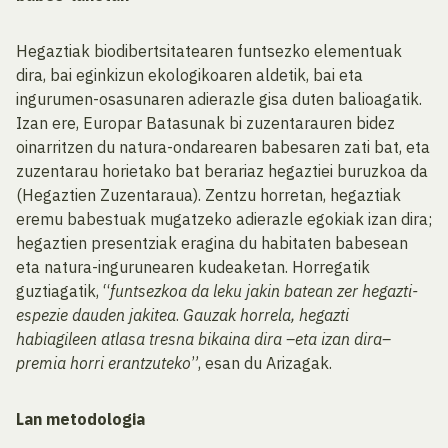
Hegaztiak biodibertsitatearen funtsezko elementuak
dira, bai eginkizun ekologikoaren aldetik, bai eta
ingurumen-osasunaren adierazle gisa duten balioagatik.
Izan ere, Europar Batasunak bi zuzentarauren bidez
oinarritzen du natura-ondarearen babesaren zati bat, eta
zuzentarau horietako bat berariaz hegaztiei buruzkoa da
(Hegaztien Zuzentaraua). Zentzu horretan, hegaztiak
eremu babestuak mugatzeko adierazle egokiak izan dira;
hegaztien presentziak eragina du habitaten babesean
eta natura-ingurunearen kudeaketan. Horregatik
guztiagatik, “
funtsezkoa da leku jakin batean zer hegazti-
espezie dauden jakitea
.
Gauzak horrela, hegazti
habiagileen atlasa tresna bikaina dira –eta izan dira–
premia horri erantzuteko
”, esan du Arizagak.
Lan metodologia