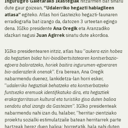
Ingurugiro Gaietarako Ikastegiak
hitzarmen bat sinatu
dute gaur goizean,
“Udalerriko hegazti habiagileen
atlasa”
egiteko. Atlas hori Gasteizko hegazti-faunaren
erradiografia bat izango da, datozen 3 urteetan egingo
dena. IGIko presidente
Ana Oregik
eta Aranzadiko
idazkari nagusi
Juan Agirrek
sinatu dute akordioa.
IGIko presidentearen iritziz, atlas hau “
aukera ezin hobea
da hegaztien bidez hiri-biodibertsitatearen kontserbazio-
egoera baloratzeko, horiek baitira ingurumen-egoeraren
bio-adierazlerik onenak
”. Era berean, Ana Oregik
nabarmendu duenez, lankidetza-lan horri esker,
“
udalerriko hegaztiak behatzeko eta kontserbatzeko
funtsezko eremuak identifikatuko dira, eta hegaztiek
erakargarritasun kultural eta turistiko gisa duten balioa
sendotu ahal izango da Gasteizen
”. IGIko presidenteak
nabarmendu nahi izan du, halaber, “herritar-zientziako
proiektu sozialki estimulatzaile batean herritarrek parte
hartzeak berez duen balioa; horregatik, hala nahi duten