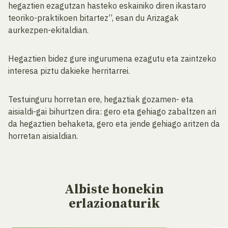
hegaztien ezagutzan hasteko eskainiko diren ikastaro
teoriko-praktikoen bitartez”, esan du Arizagak
aurkezpen-ekitaldian.
Hegaztien bidez gure ingurumena ezagutu eta zaintzeko
interesa piztu dakieke herritarrei.
Testuinguru horretan ere, hegaztiak gozamen- eta
aisialdi-gai bihurtzen dira: gero eta gehiago zabaltzen ari
da hegaztien behaketa, gero eta jende gehiago aritzen da
horretan aisialdian.
Albiste
honekin
erlazionaturik