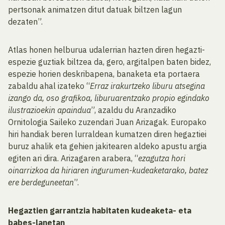
pertsonak animatzen ditut datuak biltzen lagun
dezaten”.
Atlas honen helburua udalerrian hazten diren hegazti-
espezie guztiak biltzea da, gero, argitalpen baten bidez,
espezie horien deskribapena, banaketa eta portaera
zabaldu ahal izateko “
Erraz irakurtzeko liburu atsegina
izango da, oso grafikoa, liburuarentzako propio egindako
ilustrazioekin apaindua
”, azaldu du Aranzadiko
Ornitologia Saileko zuzendari Juan Arizagak. Europako
hiri handiak beren lurraldean kumatzen diren hegaztiei
buruz ahalik eta gehien jakitearen aldeko apustu argia
egiten ari dira. Arizagaren arabera, “
ezagutza hori
oinarrizkoa da hiriaren ingurumen-kudeaketarako, batez
ere berdeguneetan
”.
Hegaztien garrantzia habitaten kudeaketa- eta
babes-lanetan