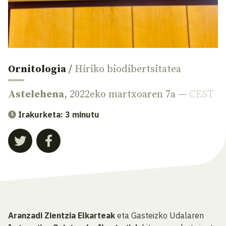
Ornitologia
/
Hiriko biodibertsitatea
Astelehena
, 2022eko martxoaren 7a —
CEST
Irakurketa: 3 minutu
Aranzadi Zientzia Elkarteak
eta Gasteizko Udalaren