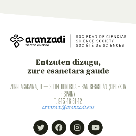
Entzuten dizugu,
zure esanetara gaude
ZORROAGAGAINA, 11 — 20014 DONOSTIA - SAN SEBASTIÁN (GIPUZKOA
· SPAIN)
T.
943 46 61 42
aranzadi@aranzadi.eus