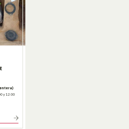
t
entera)
0 y 12:00