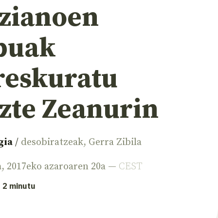
izianoen
puak
reskuratu
uzte Zeanurin
gia
/
desobiratzeak
,
Gerra Zibila
a
, 2017eko azaroaren 20a —
CEST
: 2 minutu