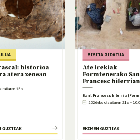
ULUA
BISITA GIDATUA
rascal: historioa
Ate irekiak
ra atera zenean
Formtenerako San
Francesc hilerrian
irailaren 15a
Sant Francesc hilerria (Form
2026eko otsailaren 21a – 10:0
U GUZTIAK
EKIMEN GUZTIAK