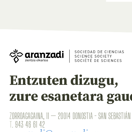
Entzuten dizugu,
zure esanetara gau
ZORROAGAGAINA, 11 — 20014 DONOSTIA - SAN SEBASTIÁN 
T.
943 46 61 42