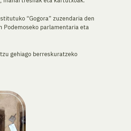
k, mahai tresnak eta kartutxoak.
nstitutuko “Gogora” zuzendaria den
kin Podemoseko parlamentaria eta
ntzu gehiago berreskuratzeko