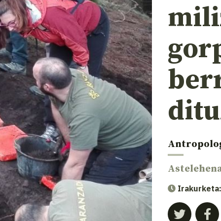
mil
gor
ber
dit
Antropolo
Astelehen
Irakurketa