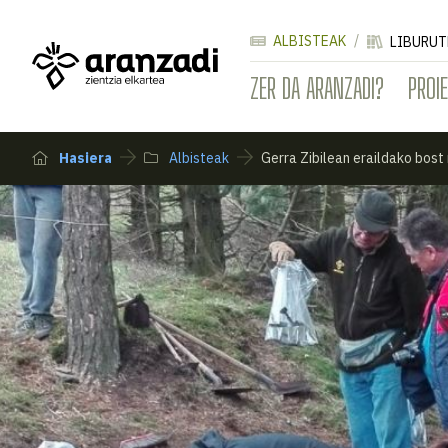
ALBISTEAK
LIBURUT
ZER DA ARANZADI?
PROI
Hasiera
Albisteak
Gerra Zibilean eraildako bost