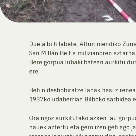
Duela bi hilabete, Altun mendiko Zum
San Millán Beitia milizianoren aztarn
Bere gorpua lubaki batean aurkitu dut
ere.
Behin deshobiratze lanak hasi zirenea
1937ko udaberrian Bilboko sarbidea et
Oraingoz aurkitutako azken lau gorpuak
hauek aztertu eta gero izen gehiago ja