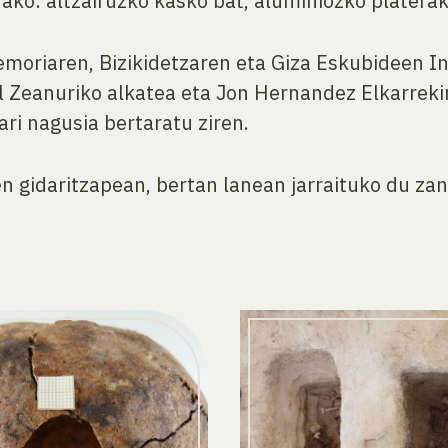
rako: altzairuzko kasko bat, aluminiozko platera
moriaren, Bizikidetzaren eta Giza Eskubideen I
l Zeanuriko alkatea eta Jon Hernandez Elkarre
ri nagusia bertaratu ziren.
n gidaritzapean, bertan lanean jarraituko du za