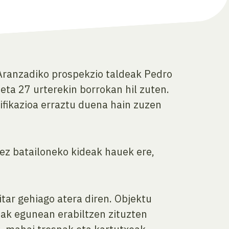
 Aranzadiko prospekzio taldeak Pedro
eta 27 urterekin borrokan hil zuten.
ifikazioa erraztu duena hain zuzen
nez batailoneko kideak hauek ere,
itar gehiago atera diren. Objektu
koak egunean erabiltzen zituzten