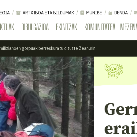
EGIA
ARTXIBOA ETA BILDUMAK
MUNIBE
DENDA
EKTUAK
DIBULGAZIOA
EKINTZAK
KOMUNITATEA
MEZEN
 milizianoen gorpuak berreskuratu dituzte Zeanurin
Gerr
erai