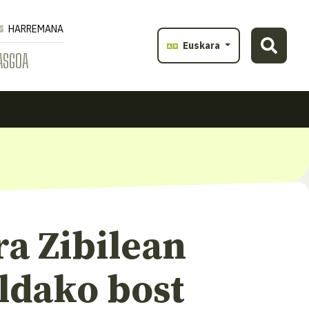
HARREMANA
Euskara
ASGOA
a Zibilean
ldako bost