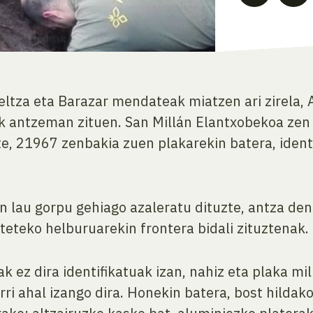
eltza eta Barazar mendateak miatzen ari zirela,
ak antzeman zituen. San Millán Elantxobekoa zen 
e, 21967 zenbakia zuen plakarekin batera, ident
n lau gorpu gehiago azaleratu dituzte, antza de
eteko helburuarekin frontera bidali zituztenak.
 ez dira identifikatuak izan, nahiz eta plaka mil
rri ahal izango dira. Honekin batera, bost hilda