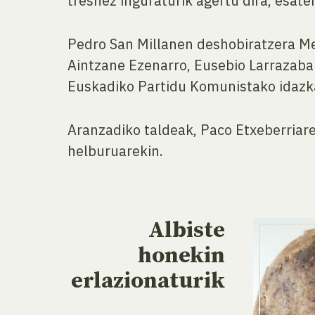
tresnez inguraturik agertu dira, esate
Pedro San Millanen deshobiratzera Me
Aintzane Ezenarro, Eusebio Larrazaba
Euskadiko Partidu Komunistako idazka
Aranzadiko taldeak, Paco Etxeberriare
helburuarekin.
Albiste
honekin
erlazionaturik