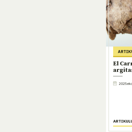
ARTIK
El Car
argita
2025eko 
ARTIKUL