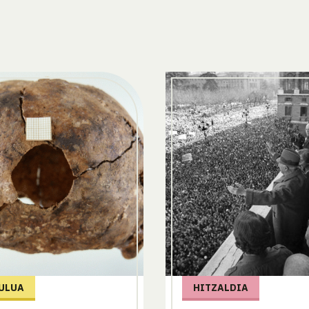
ULUA
HITZALDIA