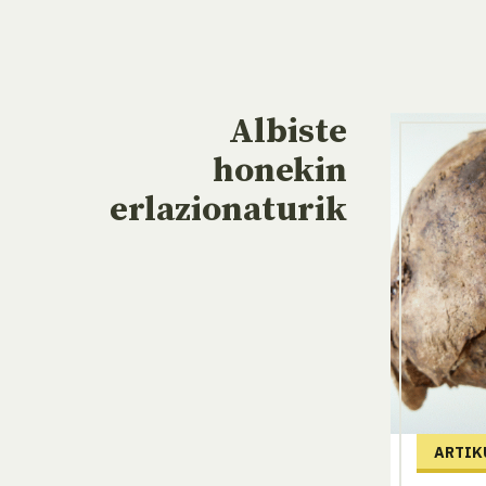
Albiste
honekin
erlazionaturik
ARTIK