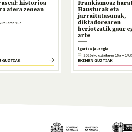
rascal: historioa
Frankismoaz hara
ra atera zenean
Hausturak eta
jarraitutasunak,
diktadorearen
irailaren 15a
heriotzatik gaur 
arte
Igartza jauregia
2026eko uztailaren 15a – 19:
U GUZTIAK
EKIMEN GUZTIAK