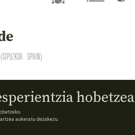
de
(GIPUZKOA · SPAIN)
sperientzia hobetzea
hobetzeko.
hartzea aukeratu dezakezu.
eta baldintzak
Pribatutasun politika
Cookiak