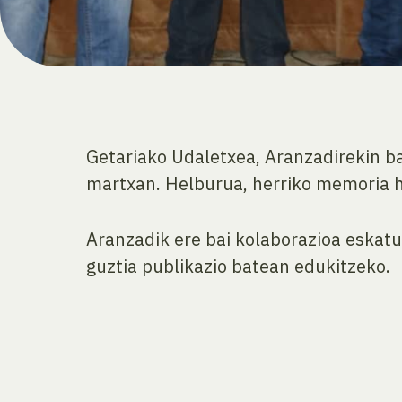
Getariako Udaletxea, Aranzadirekin ba
martxan. Helburua, herriko memoria h
Aranzadik ere bai kolaborazioa eskatu 
guztia publikazio batean edukitzeko.