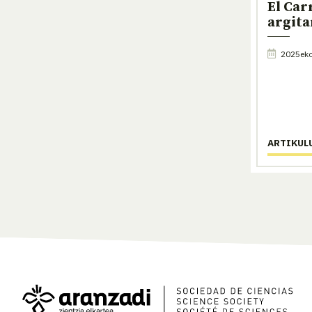
El Car
argita
2025eko 
ARTIKUL