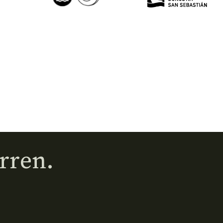
rren.