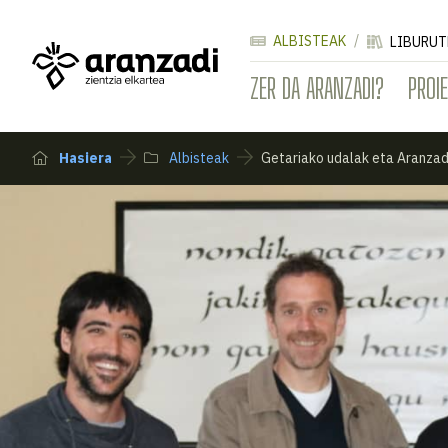
ALBISTEAK
LIBURUT
ZER DA ARANZADI?
PROI
Hasiera
Albisteak
Getariako udalak eta Aranzad