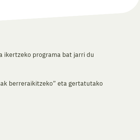
 ikertzeko programa bat jarri du
lak berreraikitzeko” eta gertatutako