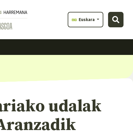
HARREMANA
Euskara
ASGOA
ariako udalak
 Aranzadik