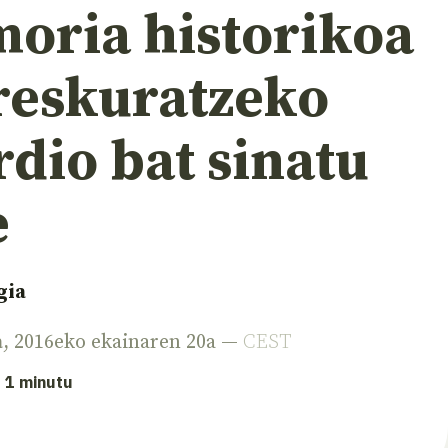
oria historikoa
reskuratzeko
dio bat sinatu
e
gia
a
, 2016eko ekainaren 20a —
CEST
: 1 minutu