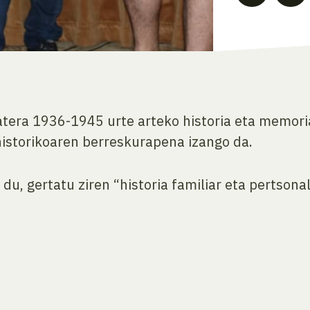
tera 1936-1945 urte arteko historia eta memoria
istorikoaren berreskurapena izango da.
du, gertatu ziren “historia familiar eta pertsona