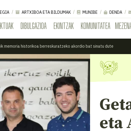
EGIA
ARTXIBOA ETA BILDUMAK
MUNIBE
DENDA
EKTUAK
DIBULGAZIOA
EKINTZAK
KOMUNITATEA
MEZEN
ik memoria historikoa berreskuratzeko akordio bat sinatu dute
Get
eta