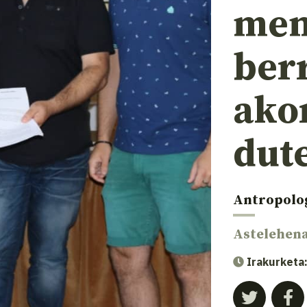
mem
ber
akor
dut
Antropolo
Astelehen
Irakurketa