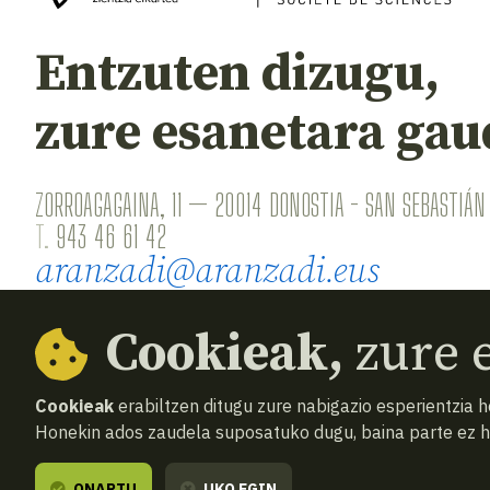
Entzuten dizugu,
zure esanetara gau
ZORROAGAGAINA, 11 — 20014 DONOSTIA - SAN SEBASTIÁN 
T.
943 46 61 42
aranzadi@aranzadi.eus
Cookieak,
zure e
Cookieak
erabiltzen ditugu zure nabigazio esperientzia 
Honekin ados zaudela suposatuko dugu, baina parte ez 
© 2026
Aranzadi — Zientzia elkartea
Terminoak 
ONARTU
UKO EGIN