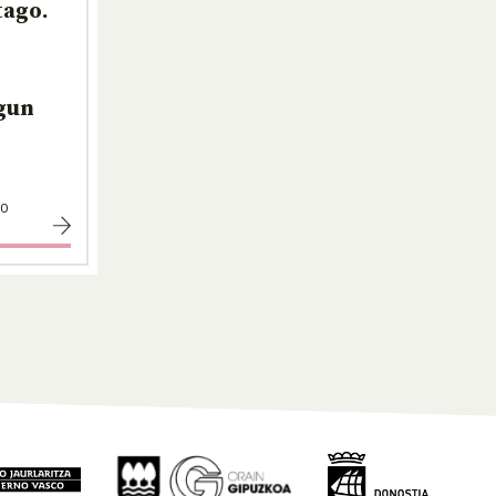
tago.
egun
00