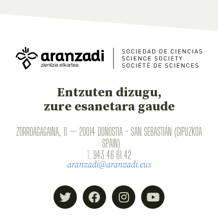
Entzuten dizugu,
zure esanetara gaude
ZORROAGAGAINA, 11 — 20014 DONOSTIA - SAN SEBASTIÁN (GIPUZKOA
· SPAIN)
T.
943 46 61 42
aranzadi@aranzadi.eus