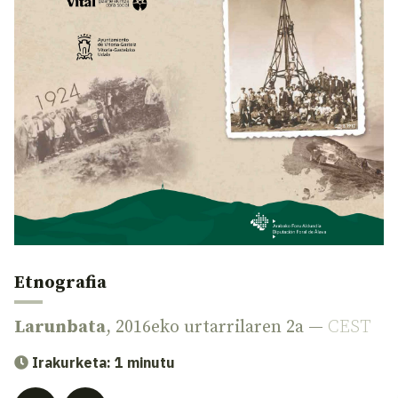
Etnografia
Larunbata
, 2016eko urtarrilaren 2a —
CEST
Irakurketa: 1 minutu