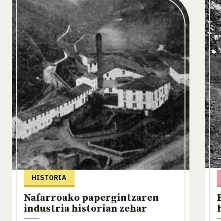
HISTORIA
Nafarroako papergintzaren
industria historian zehar