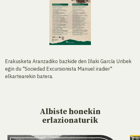
Erakusketa Aranzadiko bazkide den Iñaki García Uribek
egin du "Sociedad Excursionista Manuel iradier"
elkartearekin batera.
Albiste
honekin
erlazionaturik