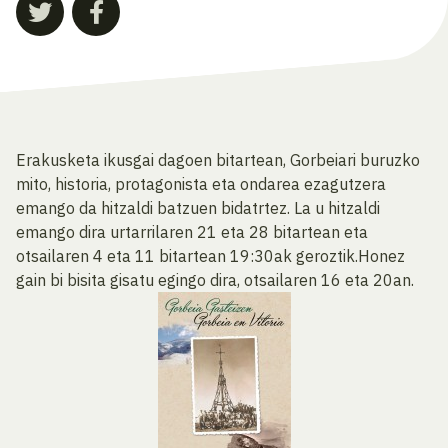
Erakusketa ikusgai dagoen bitartean, Gorbeiari buruzko
mito, historia, protagonista eta ondarea ezagutzera
emango da hitzaldi batzuen bidatrtez. La u hitzaldi
emango dira urtarrilaren 21 eta 28 bitartean eta
otsailaren 4 eta 11 bitartean 19:30ak geroztik.Honez
gain bi bisita gisatu egingo dira, otsailaren 16 eta 20an.