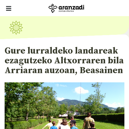
Gure lurraldeko landareak
ezagutzeko Altxorraren bila
Arriaran auzoan, Beasainen