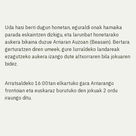
Uda hasi berri dugun honetan, eguraldi onak hamaika
parada eskaintzen dizkigu, eta larunbat honetarako
aukera bikaina duzue Arriaran Auzoan (Beasain). Bertara
gerturatzen diren umeek, gure lurraldeko landareak
ezagutzeko aukera izango dute altxorraren bila jokuaren
bidez.
Arratsaldeko 16:00tan elkartuko gara Arriarango
frontoian eta euskaraz burutuko den jokuak 2 ordu
iraungo ditu.