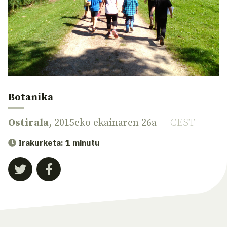
Botanika
Ostirala
, 2015eko ekainaren 26a —
CEST
Irakurketa: 1 minutu