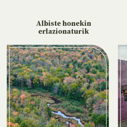
Albiste
honekin
erlazionaturik