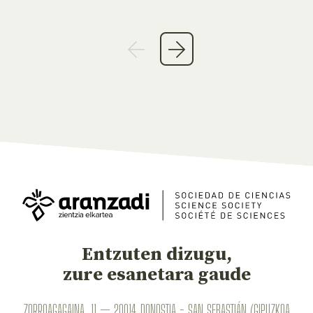
Entzuten dizugu,
zure esanetara gaude
ZORROAGAGAINA, 11 — 20014 DONOSTIA - SAN SEBASTIÁN (GIPUZKOA