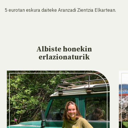
5 eurotan eskura daiteke Aranzadi Zientzia Elkartean.
Albiste
honekin
erlazionaturik