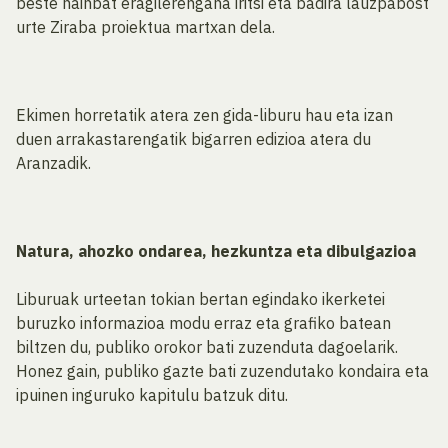
beste hainbat eragilerengana iritsi eta badira lauzpabost
urte Ziraba proiektua martxan dela.
Ekimen horretatik atera zen gida-liburu hau eta izan
duen arrakastarengatik bigarren edizioa atera du
Aranzadik.
Natura, ahozko ondarea, hezkuntza eta dibulgazioa
Liburuak urteetan tokian bertan egindako ikerketei
buruzko informazioa modu erraz eta grafiko batean
biltzen du, publiko orokor bati zuzenduta dagoelarik.
Honez gain, publiko gazte bati zuzendutako kondaira eta
ipuinen inguruko kapitulu batzuk ditu.