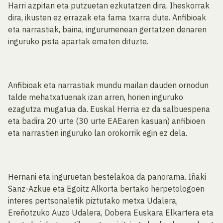
Harri azpitan eta putzuetan ezkutatzen dira. Iheskorrak
dira, ikusten ez errazak eta fama txarra dute. Anfibioak
eta narrastiak, baina, ingurumenean gertatzen denaren
inguruko pista apartak ematen dituzte.
Anfibioak eta narrastiak mundu mailan dauden ornodun
talde mehatxatuenak izan arren, horien inguruko
ezagutza mugatua da. Euskal Herria ez da salbuespena
eta badira 20 urte (30 urte EAEaren kasuan) anfibioen
eta narrastien inguruko lan orokorrik egin ez dela.
Hernani eta inguruetan bestelakoa da panorama. Iñaki
Sanz-Azkue eta Egoitz Alkorta bertako herpetologoen
interes pertsonaletik piztutako metxa Udalera,
Ereñotzuko Auzo Udalera, Dobera Euskara Elkartera eta