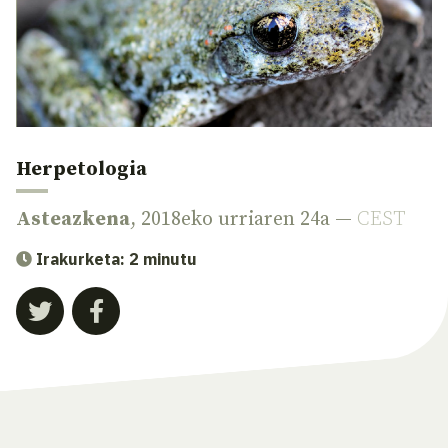
Herpetologia
Asteazkena
, 2018eko urriaren 24a —
CEST
Irakurketa: 2 minutu