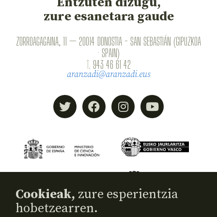
Entzuten dizugu,
zure esanetara gaude
ZORROAGAGAINA, 11 — 20014 DONOSTIA - SAN SEBASTIÁN (GIPUZKOA
· SPAIN)
T.
943 46 61 42
aranzadi@aranzadi.eus
Cookieak,
zure esperientzia
hobetzearren.