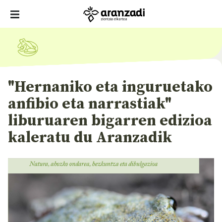
"Hernaniko eta inguruetako
anfibio eta narrastiak"
liburuaren bigarren edizioa
kaleratu du Aranzadik