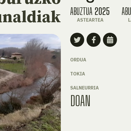
ABUZTUA
2025
AB
unaldiak
ASTEARTEA
ORDUA
TOKIA
SALNEURRIA
DOAN