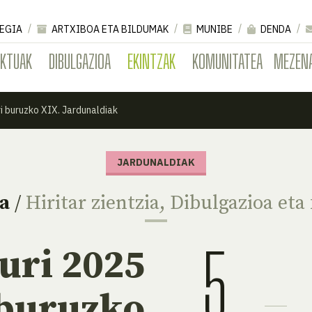
EGIA
ARTXIBOA ETA BILDUMAK
MUNIBE
DENDA
EKTUAK
DIBULGAZIOA
EKINTZAK
KOMUNITATEA
MEZEN
i buruzko XIX. Jardunaldiak
JARDUNALDIAK
a
/
Hiritar zientzia
,
Dibulgazioa eta
5
uri 2025
buruzko