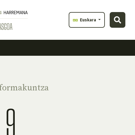
HARREMANA
Euskara
ASGOA
 formakuntza
9