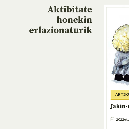
Aktibitate
honekin
erlazionaturik
ARTIK
Jakin-
2022eko 