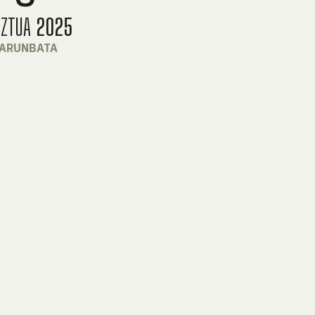
UZTUA
2025
LARUNBATA