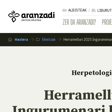
ALBISTEAK
LIBURUT
ZER DA ARANZADI?
PROI
Hasiera
Ekintzak
Herramelluri 2025 Ingurumenar
Herpetologi
Herramell
Ingurumenari 