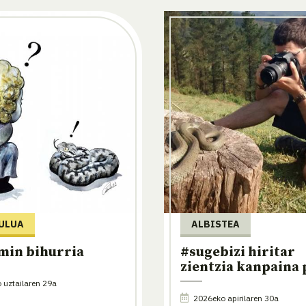
ULUA
ALBISTEA
min bihurria
#sugebizi hiritar
zientzia kanpaina 
uztailaren 29a
2026eko apirilaren 30a