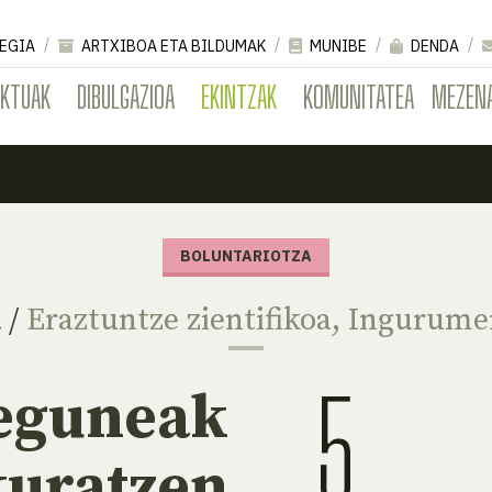
EGIA
ARTXIBOA ETA BILDUMAK
MUNIBE
DENDA
EKTUAK
DIBULGAZIOA
EKINTZAK
KOMUNITATEA
MEZEN
BOLUNTARIOTZA
a
/
Eraztuntze zientifikoa
,
Ingurume
5
eguneak
kuratzen