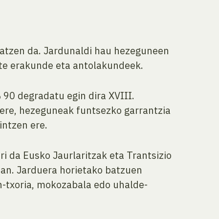
atzen da. Jardunaldi hau hezeguneen
ute erakunde eta antolakundeek.
90 degradatu egin dira XVIII.
 ere, hezeguneak funtsezko garrantzia
intzen ere.
ri da Eusko Jaurlaritzak eta Trantsizio
uan. Jarduera horietako batzuen
n-txoria, mokozabala edo uhalde-