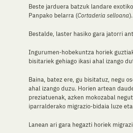
Beste jarduera batzuk landare exotiko 
Panpako belarra (
Cortaderia selloana
).
Bestalde, laster hasiko gara jatorri a
Ingurumen-hobekuntza horiek guztiak U
bisitariek gehiago ikasi ahal izango d
Baina, batez ere, gu bisitatuz, negu 
ahal izango duzu. Horien artean daude 
preziatuenak, azken mokozabal neguta
iparralderako migrazio-bidaia luze eta
Lanean ari gara hegazti horiek migraz