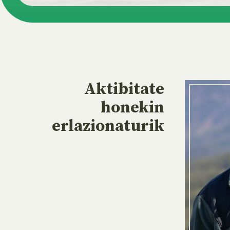
Aktibitate
honekin
erlazionaturik