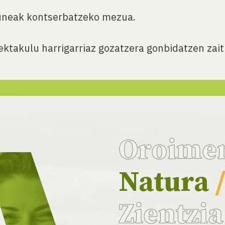
guneak kontserbatzeko mezua.
ktakulu harrigarriaz gozatzera gonbidatzen zait
Oroime
Natura
Zientzi