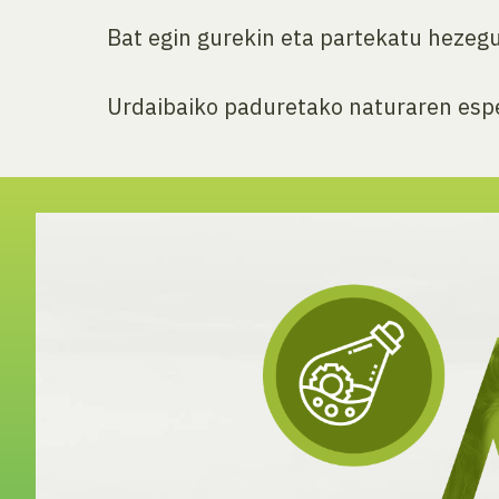
Bat egin gurekin eta partekatu heze
Urdaibaiko paduretako naturaren espe