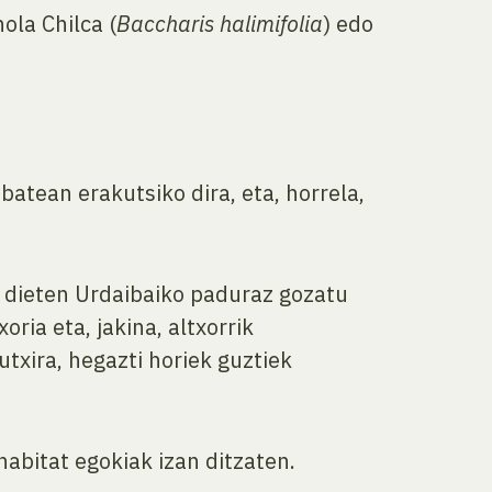
ola Chilca (
Baccharis halimifolia
) edo
tean erakutsiko dira, eta, horrela,
ni dieten Urdaibaiko paduraz gozatu
ria eta, jakina, altxorrik
xira, hegazti horiek guztiek
abitat egokiak izan ditzaten.