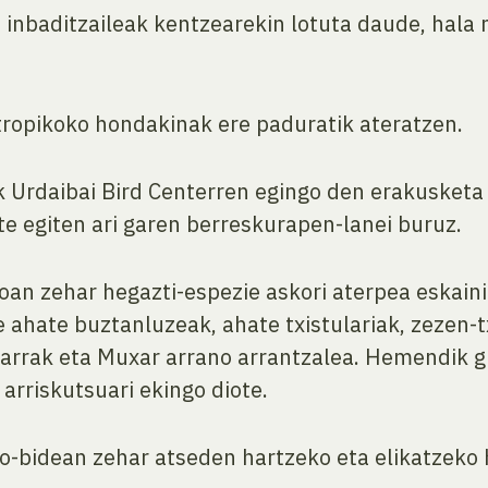
inbaditzaileak kentzearekin lotuta daude, hala n
ntropikoko hondakinak ere paduratik ateratzen.
rdaibai Bird Centerren egingo den erakusketa ba
ute egiten ari garen berreskurapen-lanei buruz.
osoan zehar hegazti-espezie askori aterpea eskai
ahate buztanluzeak, ahate txistulariak, zezen-txo
rrak eta Muxar arrano arrantzalea. Hemendik gut
 arriskutsuari ekingo diote.
io-bidean zehar atseden hartzeko eta elikatzeko h