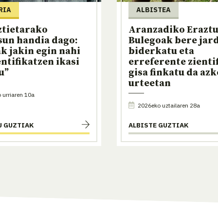
RIA
ALBISTEA
ztietarako
Aranzadiko Erazt
sun handia dago:
Bulegoak bere jar
k jakin egin nahi
biderkatu eta
entifikatzen ikasi
erreferente zienti
u”
gisa finkatu da azk
urteetan
urriaren 10a
2026eko uztailaren 28a
U GUZTIAK
ALBISTE GUZTIAK