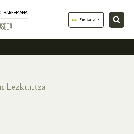
HARREMANA
Euskara
ASGOA
n hezkuntza