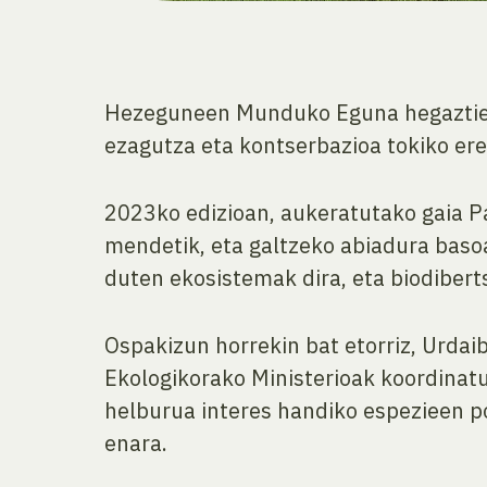
Hezeguneen Munduko Eguna hegaztien 
ezagutza eta kontserbazioa tokiko er
2023ko edizioan, aukeratutako gaia P
mendetik, eta galtzeko abiadura basoa
duten ekosistemak dira, eta biodiberts
Ospakizun horrekin bat etorriz, Urdaib
Ekologikorako Ministerioak koordinat
helburua interes handiko espezieen p
enara.