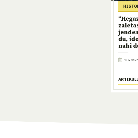
HISTO
“Hega
zaleta
jendea
du, id
nahi d
2024eko 
ARTIKUL