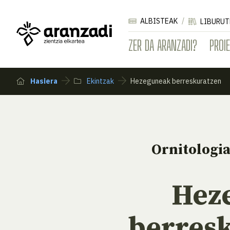
ALBISTEAK
LIBURUT
ZER DA ARANZADI?
PROI
Hasiera
Ekintzak
Hezeguneak berreskuratzen
Ornitologi
Hez
berres