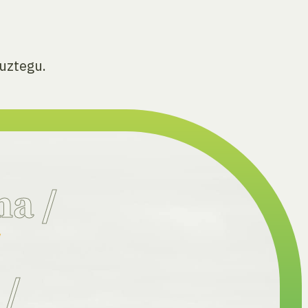
uztegu.
na
/
/
a
/