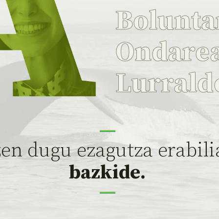
Bolunta
Ondare
Lurrald
zen dugu ezagutza erabili
bazkide.