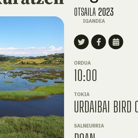
OTSAILA
2023
IGANDEA
ORDUA
10:00
TOKIA
URDAIBAI BIRD 
SALNEURRIA