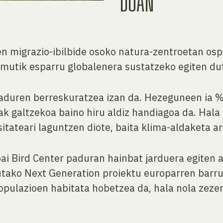
DOAN
migrazio-ibilbide osoko natura-zentroetan osp
emutik esparru globalenera sustatzeko egiten d
aduren berreskuratzea izan da. Hezeguneen ia % 
k galtzekoa baino hiru aldiz handiagoa da. Hala
itateari laguntzen diote, baita klima-aldaketa ar
ai Bird Center paduran hainbat jarduera egiten a
utako Next Generation proiektu europarren barr
opulazioen habitata hobetzea da, hala nola zeze