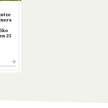
untze
duera
fiko
en 25