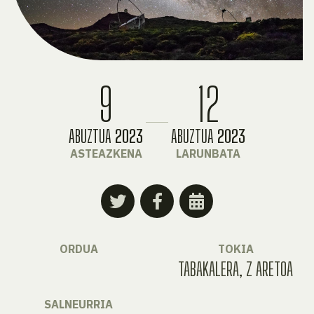
9
12
ABUZTUA
2023
ABUZTUA
2023
ASTEAZKENA
LARUNBATA
ORDUA
TOKIA
TABAKALERA, Z ARETOA
SALNEURRIA