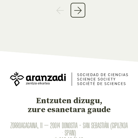
Entzuten dizugu,
zure esanetara gaude
ZORROAGAGAINA, 11 — 20014 DONOSTIA - SAN SEBASTIÁN (GIPUZKOA
· SPAIN)