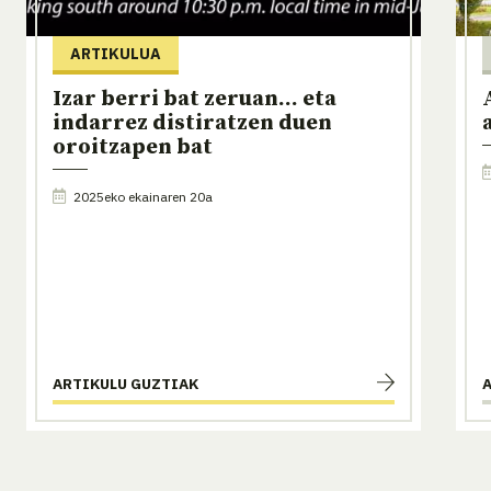
ARTIKULUA
Izar berri bat zeruan... eta
indarrez distiratzen duen
oroitzapen bat
2025eko ekainaren 20a
ARTIKULU GUZTIAK