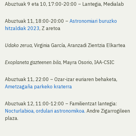
Abuztuak 9 eta 10, 17:00-20:00 – Lantegia, Medialab
Abuztuak 11, 18:00-20:00 –
Astronomiari buruzko
hitzaldiak 2023
, Z aretoa
Udako zerua
, Virginia García, Aranzadi Zientzia Elkartea
Exoplaneta gazteenen bila
, Mayra Osorio, IAA-CSIC
Abuztuak 11, 22:00 – Ozar-izar euriaren behaketa,
Ametzagaña parkeko kraterra
Abuztuak 12, 11:00-12:00 – Familientzat lantegia:
Nocturlabioa, ordulari astronomikoa.
Andre Zigarrogileen
plaza.