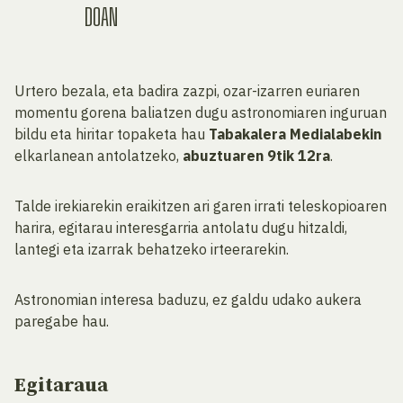
DOAN
Urtero bezala, eta badira zazpi, ozar-izarren euriaren
momentu gorena baliatzen dugu astronomiaren inguruan
bildu eta hiritar topaketa hau
Tabakalera Medialabekin
elkarlanean antolatzeko,
abuztuaren 9tik 12ra
.
Talde irekiarekin eraikitzen ari garen irrati teleskopioaren
harira, egitarau interesgarria antolatu dugu hitzaldi,
lantegi eta izarrak behatzeko irteerarekin.
Astronomian interesa baduzu, ez galdu udako aukera
paregabe hau.
Egitaraua