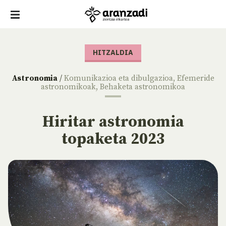
HITZALDIA
Astronomia
/
Komunikazioa eta dibulgazioa
,
Efemeride
astronomikoak
,
Behaketa astronomikoa
Hiritar astronomia
topaketa 2023