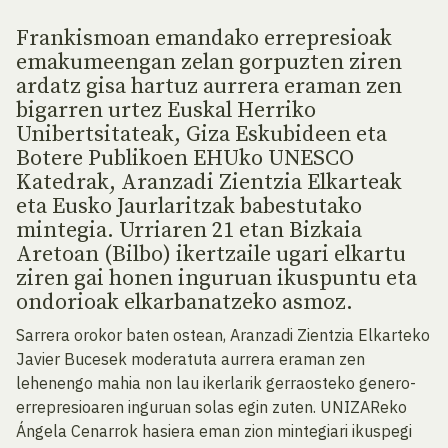
Frankismoan emandako errepresioak
emakumeengan zelan gorpuzten ziren
ardatz gisa hartuz aurrera eraman zen
bigarren urtez Euskal Herriko
Unibertsitateak, Giza Eskubideen eta
Botere Publikoen EHUko UNESCO
Katedrak, Aranzadi Zientzia Elkarteak
eta Eusko Jaurlaritzak babestutako
mintegia. Urriaren 21 etan Bizkaia
Aretoan (Bilbo) ikertzaile ugari elkartu
ziren gai honen inguruan ikuspuntu eta
ondorioak elkarbanatzeko asmoz.
Sarrera orokor baten ostean, Aranzadi Zientzia Elkarteko
Javier Bucesek moderatuta aurrera eraman zen
lehenengo mahia non lau ikerlarik gerraosteko genero-
errepresioaren inguruan solas egin zuten. UNIZAReko
Ángela Cenarrok hasiera eman zion mintegiari ikuspegi