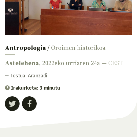
Antropologia
/
Oroimen historikoa
Astelehena
, 2022eko urriaren 24a —
CEST
— Testua:
Aranzadi
Irakurketa: 3 minutu