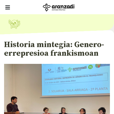
Historia mintegia: Genero-
errepresioa frankismoan