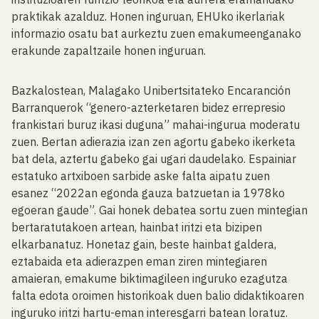
praktikak azalduz. Honen inguruan, EHUko ikerlariak
informazio osatu bat aurkeztu zuen emakumeenganako
erakunde zapaltzaile honen inguruan.
Bazkalostean, Malagako Unibertsitateko Encaranción
Barranquerok “genero-azterketaren bidez errepresio
frankistari buruz ikasi duguna” mahai-ingurua moderatu
zuen. Bertan adierazia izan zen agortu gabeko ikerketa
bat dela, aztertu gabeko gai ugari daudelako. Espainiar
estatuko artxiboen sarbide aske falta aipatu zuen
esanez “2022an egonda gauza batzuetan ia 1978ko
egoeran gaude”. Gai honek debatea sortu zuen mintegian
bertaratutakoen artean, hainbat iritzi eta bizipen
elkarbanatuz. Honetaz gain, beste hainbat galdera,
eztabaida eta adierazpen eman ziren mintegiaren
amaieran, emakume biktimagileen inguruko ezagutza
falta edota oroimen historikoak duen balio didaktikoaren
inguruko iritzi hartu-eman interesgarri batean loratuz.