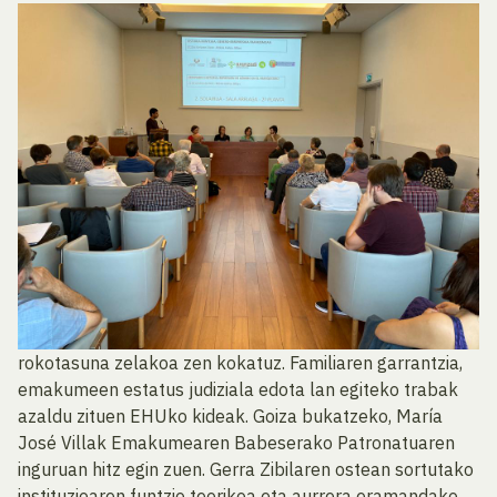
rokotasuna zelakoa zen kokatuz. Familiaren garrantzia,
emakumeen estatus judiziala edota lan egiteko trabak
azaldu zituen EHUko kideak. Goiza bukatzeko, María
José Villak Emakumearen Babeserako Patronatuaren
inguruan hitz egin zuen. Gerra Zibilaren ostean sortutako
instituzioaren funtzio teorikoa eta aurrera eramandako