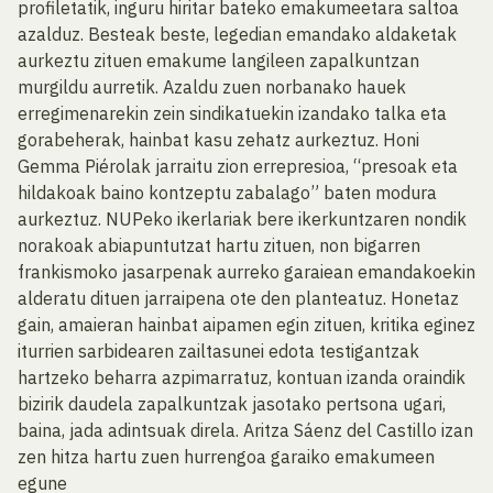
profiletatik, inguru hiritar bateko emakumeetara saltoa
azalduz. Besteak beste, legedian emandako aldaketak
aurkeztu zituen emakume langileen zapalkuntzan
murgildu aurretik. Azaldu zuen norbanako hauek
erregimenarekin zein sindikatuekin izandako talka eta
gorabeherak, hainbat kasu zehatz aurkeztuz. Honi
Gemma Piérolak jarraitu zion errepresioa, “presoak eta
hildakoak baino kontzeptu zabalago” baten modura
aurkeztuz. NUPeko ikerlariak bere ikerkuntzaren nondik
norakoak abiapuntutzat hartu zituen, non bigarren
frankismoko jasarpenak aurreko garaiean emandakoekin
alderatu dituen jarraipena ote den planteatuz. Honetaz
gain, amaieran hainbat aipamen egin zituen, kritika eginez
iturrien sarbidearen zailtasunei edota testigantzak
hartzeko beharra azpimarratuz, kontuan izanda oraindik
bizirik daudela zapalkuntzak jasotako pertsona ugari,
baina, jada adintsuak direla. Aritza Sáenz del Castillo izan
zen hitza hartu zuen hurrengoa garaiko emakumeen
egune