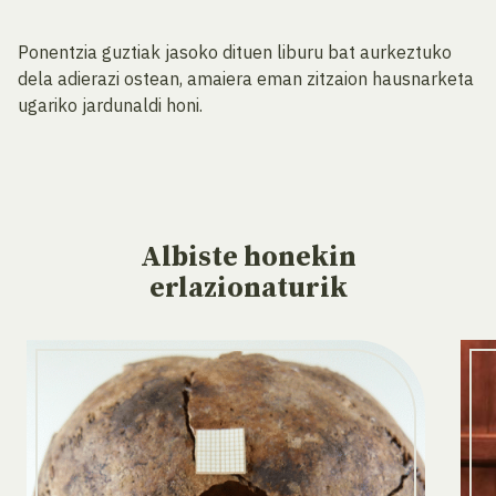
Ponentzia guztiak jasoko dituen liburu bat aurkeztuko
dela adierazi ostean, amaiera eman zitzaion hausnarketa
ugariko jardunaldi honi.
Albiste
honekin
erlazionaturik