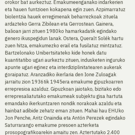
orokor bat aurkeztuz. Emakumeenganako indarkerien
eta hauen funtzioen kokapena egin zuen. Azpimarratuz
biolentzia hauek erregimenak beharrezkoak zituela
ardazteko Gerra Zibilean eta Gerrostean. Gainera,
balioan jarri zituen 1980ko hamarkadatik egindako
genero ikuspegidun lanak. Ostera, Queralt Solék hartu
zuen hitza, emakumezko erail eta fusilatuz mintzatuz.
Bartzelonako Unibertsitateko kide honek datu
kuantitatibo ugari aurkeztu zituen, indusketen inguruko
apunte ugari eginez eta interdiziplinitatearen aukerak
goraipatuz. Aranzadiko ikerlaria den Ione Zuloagak
jarraitu zion 1936tik 1945era emakume gipuzkoarren
errepresioa azalduz. Gipuzkoan jaiotako, bizitako edo
errepresaliatutako emakumeak subjektu gisa hartuta
emandako ikerkuntzaren nondik norakoak azaldu eta
hainbat adibide zehatz eman zituen. Mahai hau EHUko
Jon Penche, Aritz Onaindia eta Antón Perezek egindako
Saturrarango emakume presoen azterketa
prosopografikoarekin amaitu zen. Aztertutako 2.400