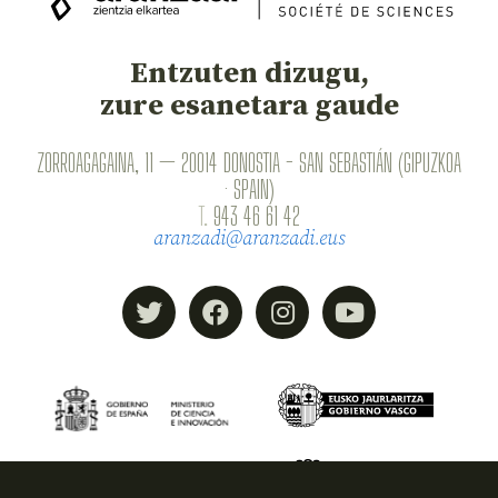
Entzuten dizugu,
zure esanetara gaude
ZORROAGAGAINA, 11 — 20014 DONOSTIA - SAN SEBASTIÁN (GIPUZKOA
· SPAIN)
T.
943 46 61 42
aranzadi@aranzadi.eus