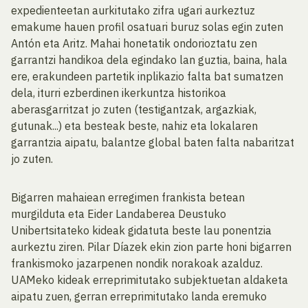
expedienteetan aurkitutako zifra ugari aurkeztuz
emakume hauen profil osatuari buruz solas egin zuten
Antón eta Aritz. Mahai honetatik ondorioztatu zen
garrantzi handikoa dela egindako lan guztia, baina, hala
ere, erakundeen partetik inplikazio falta bat sumatzen
dela, iturri ezberdinen ikerkuntza historikoa
aberasgarritzat jo zuten (testigantzak, argazkiak,
gutunak...) eta besteak beste, nahiz eta lokalaren
garrantzia aipatu, balantze global baten falta nabaritzat
jo zuten.
Bigarren mahaiean erregimen frankista betean
murgilduta eta Eider Landaberea Deustuko
Unibertsitateko kideak gidatuta beste lau ponentzia
aurkeztu ziren. Pilar Díazek ekin zion parte honi bigarren
frankismoko jazarpenen nondik norakoak azalduz.
UAMeko kideak erreprimitutako subjektuetan aldaketa
aipatu zuen, gerran erreprimitutako landa eremuko