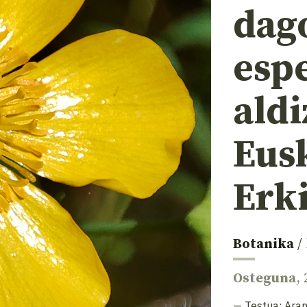
dag
espe
aldi
Eus
Erk
Botanika
/
Osteguna
,
— Testua:
Aran