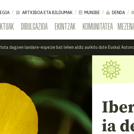
EGIA
ARTXIBOA ETA BILDUMAK
MUNIBE
DENDA
EKTUAK
DIBULGAZIOA
EKINTZAK
KOMUNITATEA
MEZEN
rtuta dagoen landare-espezie bat lehen aldiz aurkitu dute Euskal Auto
Ibe
ia d