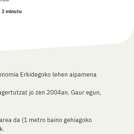
: 3 minutu
utonomia Erkidegoko lehen aipamena
agertutzat jo zen 2004an. Gaur egun,
area da (1 metro baino gehiagoko
k.