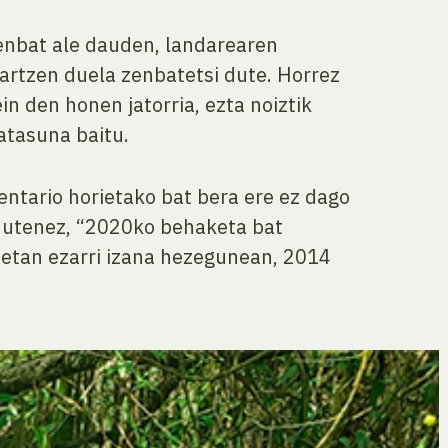
enbat ale dauden, landarearen
hartzen duela zenbatetsi dute. Horrez
in den honen jatorria, ezta noiztik
atasuna baitu.
entario horietako bat bera ere ez dago
i dutenez, “2020ko behaketa bat
etan ezarri izana hezegunean, 2014