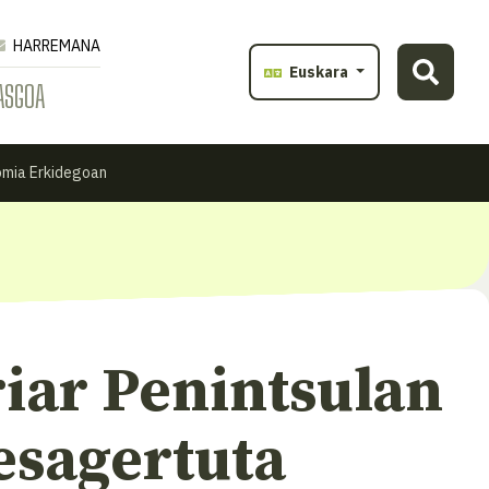
HARREMANA
Euskara
ASGOA
nomia Erkidegoan
riar Penintsulan
esagertuta