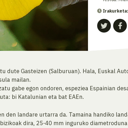
Irakurketa
tu dute Gasteizen (Salburuan). Hala, Euskal A
sula mailan.
zatu gabe egon ondoren, espeziea Espainian des
uta: bi Katalunian eta bat EAEn.
 den landare urtarra da. Tamaina handiko land
i bizikoak dira, 25-40 mm inguruko diametroduna