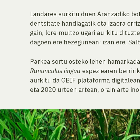
Landarea aurkitu duen Aranzadiko bot
dentsitate handiagatik eta izaera err
gain, lore-multzo ugari aurkitu dituzt
dagoen ere hezegunean; izan ere, Salb
Parkea sortu osteko lehen hamarkadan,
Ranunculus lingua
espeziearen berririk
aurkitu da GBIF plataforma digitalean
eta 2020 urteen artean, orain arte ino