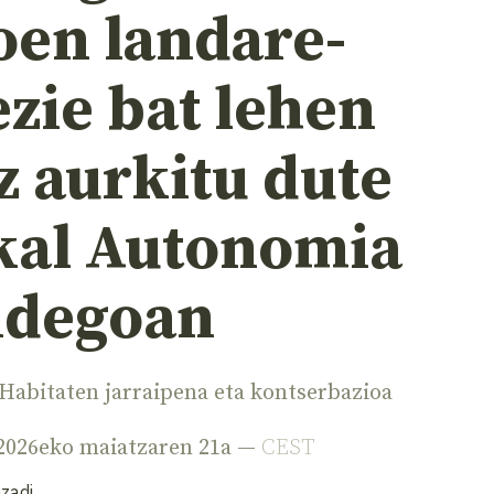
oen landare-
zie bat lehen
z aurkitu dute
kal Autonomia
idegoan
Habitaten jarraipena eta kontserbazioa
 2026eko maiatzaren 21a —
CEST
zadi