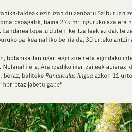
anika-taldeak ezin izan du zenbatu Salburuan z
izomatosoagatik, baina 275 m² inguruko azalera 
e. Landarea topatu duten ikertzaileek ez dakite ze
uruko parkea nahiko berria da, 30 urteko antzin
 botanika-lan ugari egin ziren eta egindako inb
. Nolanahi ere, Aranzadiko ikertzaileek adieraz
; beraz, baliteke
Ranunculus lingua
azken 11 urte
r horretaz jabetu gabe”.