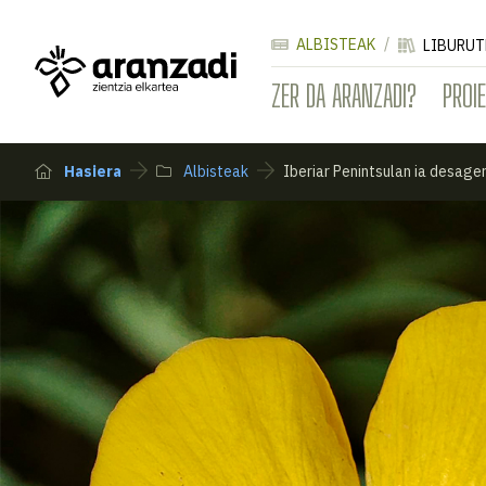
ALBISTEAK
LIBURUT
ZER DA ARANZADI?
PROI
Hasiera
Albisteak
Iberiar Penintsulan ia desage