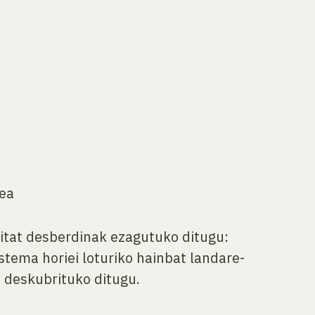
ea
bitat desberdinak ezagutuko ditugu:
stema horiei loturiko hainbat landare-
a deskubrituko ditugu.