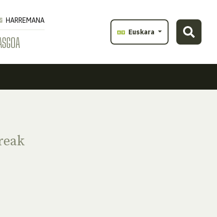
HARREMANA
Euskara
ASGOA
reak