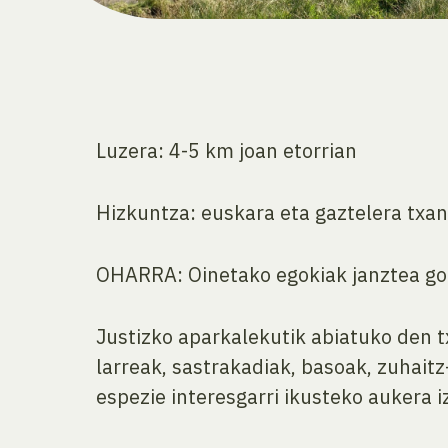
Luzera: 4-5 km joan etorrian
Hizkuntza: euskara eta gaztelera txa
OHARRA: Oinetako egokiak janztea g
Justizko aparkalekutik abiatuko den 
larreak, sastrakadiak, basoak, zuhaitz
espezie interesgarri ikusteko aukera i