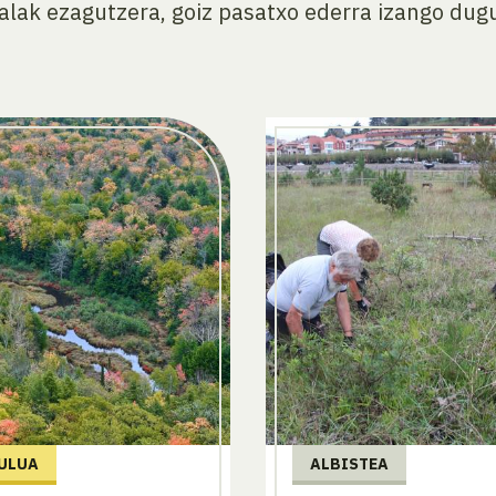
ralak ezagutzera, goiz pasatxo ederra izango dugu
ULUA
ALBISTEA