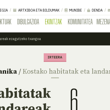
EGIA
ARTXIBOA ETA BILDUMAK
MUNIBE
DENDA
EKTUAK
DIBULGAZIOA
EKINTZAK
KOMUNITATEA
MEZEN
dareak ezagutzeko txangoa
IRTEERA
anika
/
Kostako habitatak eta landa
6
abitatak
andareak