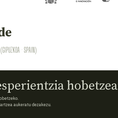
de
(GIPUZKOA · SPAIN)
sperientzia hobetzea
hobetzeko.
hartzea aukeratu dezakezu.
eta baldintzak
Pribatutasun politika
Cookiak