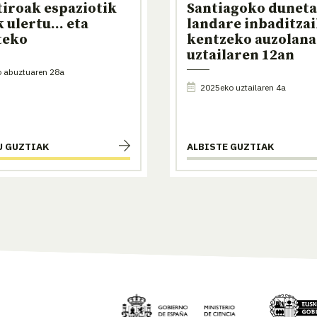
tiroak espaziotik
Santiagoko duneta
 ulertu... eta
landare inbaditzai
teko
kentzeko auzolana
uztailaren 12an
 abuztuaren 28a
2025eko uztailaren 4a
U GUZTIAK
ALBISTE GUZTIAK