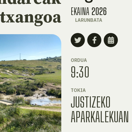
EKAINA
2026
 txangoa
LARUNBATA
ORDUA
9:30
TOKIA
JUSTIZEKO
APARKALEKUAN