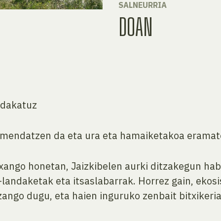
SALNEURRIA
DOAN
ndakatuz
omendatzen da eta ura eta hamaiketakoa eramat
txango honetan, Jaizkibelen aurki ditzakegun ha
-landaketak eta itsaslabarrak. Horrez gain, ekosi
zango dugu, eta haien inguruko zenbait bitxikeri