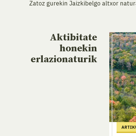
Zatoz gurekin Jaizkibelgo altxor natu
Aktibitate
honekin
erlazionaturik
ARTIK