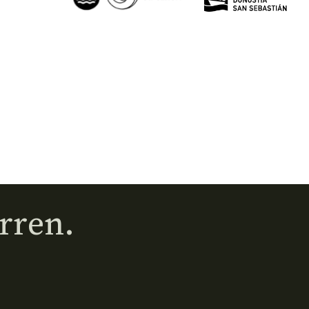
rren.