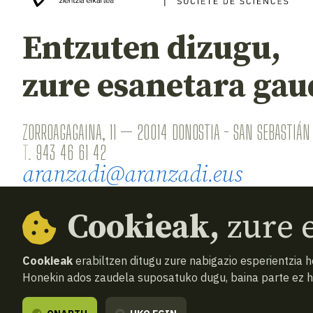
Entzuten dizugu,
zure esanetara gau
ZORROAGAGAINA, 11 — 20014 DONOSTIA - SAN SEBASTIÁN 
T.
943 46 61 42
aranzadi@aranzadi.eus
Cookieak,
zure e
Cookieak
erabiltzen ditugu zure nabigazio esperientzia 
Honekin ados zaudela suposatuko dugu, baina parte ez 
© 2026
Aranzadi — Zientzia elkartea
Terminoak 