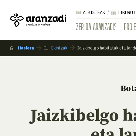
ALBISTEAK
LIBURUT
ZER DA ARANZADI?
PROI
Hasiera
Ekintzak
Jaizkibelgo habitatak eta lan
Bot
Jaizkibelgo h
eta l