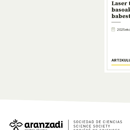
Laser 
basoak
babes
2025eko
ARTIKUL