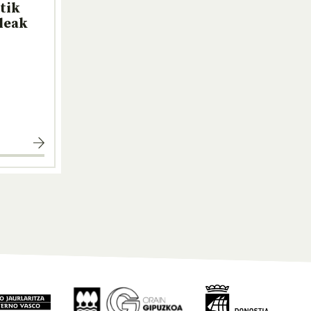
tik
leak