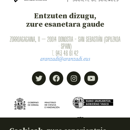
Entzuten dizugu,
zure esanetara gaude
ZORROAGAGAINA, 11 — 20014 DONOSTIA - SAN SEBASTIÁN (GIPUZKOA
· SPAIN)
T.
943 46 61 42
aranzadi@aranzadi.eus