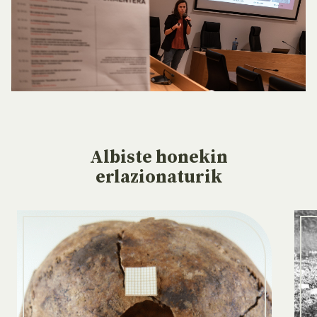
Albiste
honekin
erlazionaturik