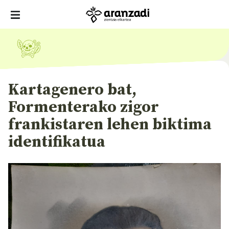
Kartagenero bat,
Formenterako zigor
frankistaren lehen biktima
identifikatua