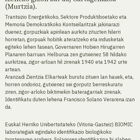
(Murtzia).
Trantsizio Energetikoko, Sektore Produktiboetako eta
Memoria Demokratikoko Kontseilaritzak jakinarazi
duenez, gorpuzkiak apirilean aurkitu zituzten hilerri
horretan, gorpuak hobitik ateratzeko eta indusketak
egiteko lehen fasean, Governaren Hobien Hirugarren
Planaren barruan. Helburua zen gutxienez 58 hildako
aurkitzea, zigor-arloan hil zirenak 1940 eta 1942 urte
artean.
Aranzadi Zientzia Elkarteak burutu zituen lan hauek, eta,
horren ondorioz, gutxienez sei gorputz berreskuratu
ziren, zigor-arloko biktimekin bateragarriak zirenak.
Identifikatu duten lehena Francisco Solano Verarena izan
da.
Euskal Herriko Unibertsitateko (Vitoria-Gasteiz) BIOMIC
laborategiak egindako identifikazio biologikoko
txostenaren arabera, Solanoren identifikazioa bi alaben