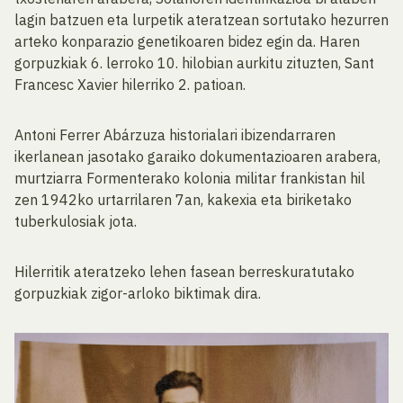
lagin batzuen eta lurpetik ateratzean sortutako hezurren
arteko konparazio genetikoaren bidez egin da. Haren
gorpuzkiak 6. lerroko 10. hilobian aurkitu zituzten, Sant
Francesc Xavier hilerriko 2. patioan.
Antoni Ferrer Abárzuza historialari ibizendarraren
ikerlanean jasotako garaiko dokumentazioaren arabera,
murtziarra Formenterako kolonia militar frankistan hil
zen 1942ko urtarrilaren 7an, kakexia eta biriketako
tuberkulosiak jota.
Hilerritik ateratzeko lehen fasean berreskuratutako
gorpuzkiak zigor-arloko biktimak dira.