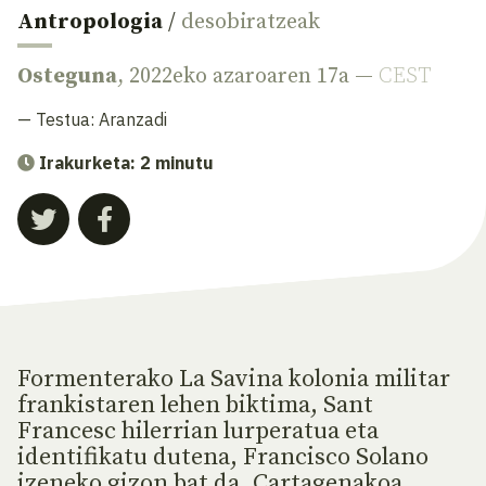
Antropologia
/
desobiratzeak
Osteguna
, 2022eko azaroaren 17a —
CEST
— Testua:
Aranzadi
Irakurketa: 2 minutu
Formenterako La Savina kolonia militar
frankistaren lehen biktima, Sant
Francesc hilerrian lurperatua eta
identifikatu dutena, Francisco Solano
izeneko gizon bat da, Cartagenakoa