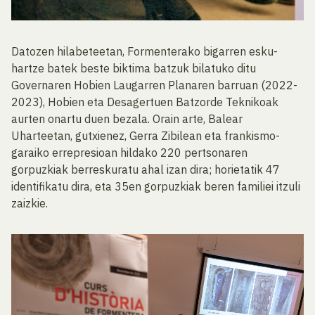
Datozen hilabeteetan, Formenterako bigarren esku-
hartze batek beste biktima batzuk bilatuko ditu
Governaren Hobien Laugarren Planaren barruan (2022-
2023), Hobien eta Desagertuen Batzorde Teknikoak
aurten onartu duen bezala. Orain arte, Balear
Uharteetan, gutxienez, Gerra Zibilean eta frankismo-
garaiko errepresioan hildako 220 pertsonaren
gorpuzkiak berreskuratu ahal izan dira; horietatik 47
identifikatu dira, eta 35en gorpuzkiak beren familiei itzuli
zaizkie.