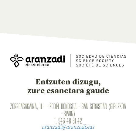
Entzuten dizugu,
zure esanetara gaude
ZORROAGAGAINA, 11 — 20014 DONOSTIA - SAN SEBASTIÁN (GIPUZKOA
· SPAIN)
T.
943 46 61 42
aranzadi@aranzadi.eus