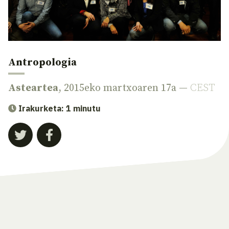
Antropologia
Asteartea
, 2015eko martxoaren 17a —
CEST
Irakurketa: 1 minutu