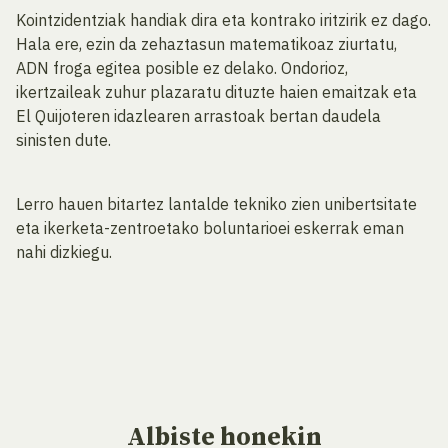
Kointzidentziak handiak dira eta kontrako iritzirik ez dago.
Hala ere, ezin da zehaztasun matematikoaz ziurtatu,
ADN froga egitea posible ez delako. Ondorioz,
ikertzaileak zuhur plazaratu dituzte haien emaitzak eta
El Quijoteren idazlearen arrastoak bertan daudela
sinisten dute.
Lerro hauen bitartez lantalde tekniko zien unibertsitate
eta ikerketa-zentroetako boluntarioei eskerrak eman
nahi dizkiegu.
Albiste
honekin