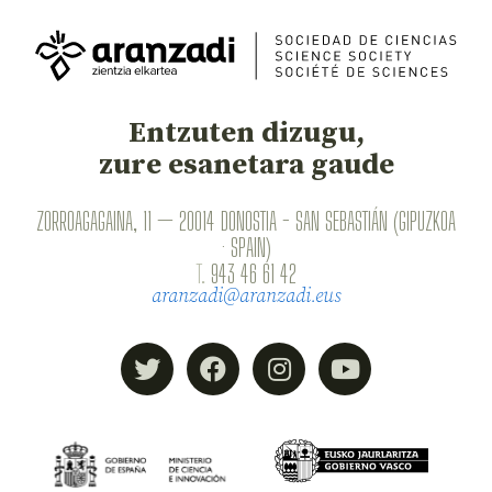
Entzuten dizugu,
zure esanetara gaude
ZORROAGAGAINA, 11 — 20014 DONOSTIA - SAN SEBASTIÁN (GIPUZKOA
· SPAIN)
T.
943 46 61 42
aranzadi@aranzadi.eus