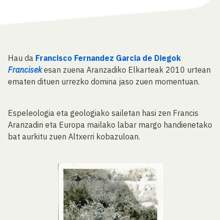
Hau da
Francisco Fernandez Garcia de Diegok
Francisek
esan zuena Aranzadiko Elkarteak 2010 urtean
ematen dituen urrezko domina jaso zuen momentuan.
Espeleologia eta geologiako sailetan hasi zen Francis
Aranzadin eta Europa mailako labar margo handienetako
bat aurkitu zuen Altxerri kobazuloan.