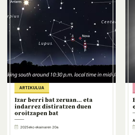
ARTIKULUA
Izar berri bat zeruan... eta
indarrez distiratzen duen
oroitzapen bat
A
2025eko ekainaren 20a