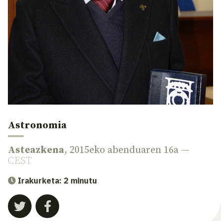
Astronomia
Asteazkena
, 2015eko abenduaren 16a —
CEST
Irakurketa: 2 minutu