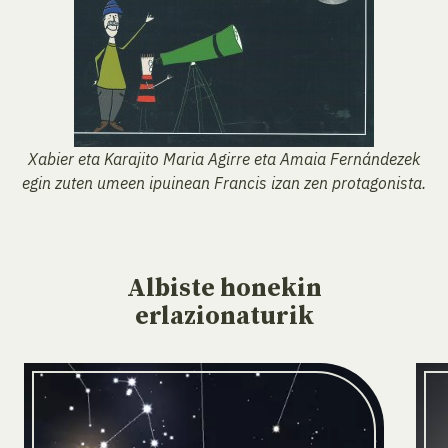
Xabier eta Karajito Maria Agirre eta Amaia Fernándezek
egin zuten umeen ipuinean Francis izan zen protagonista.
Albiste
honekin
erlazionaturik