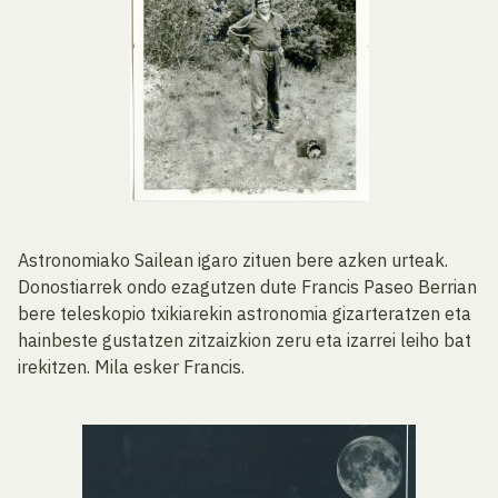
Astronomiako Sailean igaro zituen bere azken urteak.
Donostiarrek ondo ezagutzen dute Francis Paseo Berrian
bere teleskopio txikiarekin astronomia gizarteratzen eta
hainbeste gustatzen zitzaizkion zeru eta izarrei leiho bat
irekitzen. Mila esker Francis.