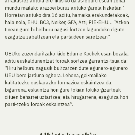
arrakastez arituta ere, ikusiko da asteburu osoan zehar
mundu mailako arazoei buruz arituko garela hizketan”.
Horretan arituko dira 16 aditu, hamaika erakundetakoak,
hala nola, EHU, BC3, Neiker, GFA, Azti, PIE-EHU… “Azken
finean gure bi helburu nagusi lortzen lagunduko digute:
ezagutza zabaltzean eta partaideen saretzean”.
UEUko zuzendaritzako kide Edurne Kochek esan bezala,
aditu euskaldunentzat foroak sortzea garrantzi-tsua da:
“Hiru helburu nagusik bultzatzen dute egunero-egunero
UEU bere jarduna egitera. Lehena, goi-mailako
kalitatezko euskarazko formazioa eskaintzea da;
bigarrena, eskaintza hori gure tokian tokiko gizarteak
dituen beharrei uztartzea; eta hirugarrena, ezagutza hori
parti-tzeko foroak eskaintzea”.