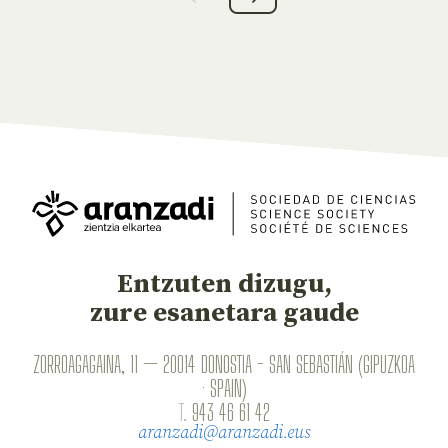
Entzuten dizugu,
zure esanetara gaude
ZORROAGAGAINA, 11 — 20014 DONOSTIA - SAN SEBASTIÁN (GIPUZKOA
· SPAIN)
T.
943 46 61 42
aranzadi@aranzadi.eus