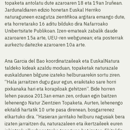
topaketa antolatu dute azaroaren 18 eta 19an Iruñean.
Jardunaldiaren edizio honetan Euskal Herriko
naturaguneen ezagutza zientifikoa argitara emango dute,
eta horretarako 16 aditu bilduko dira Nafarroako
Unibertsitate Publikoan. Izen-emateak zabalik daude
azaroaren 15a arte, UEU-ren webgunean; eta posterrak
aurkeztu daitezke azaroaren 10a arte.
Ana Garcia del Bao koordinatzaileak eta EuskalNatura
taldeko kideak azaldu moduan, topaketak naturazale
euskaldunen bilgune izateko helburuarekin sortu ziren.
“Hala jarraitzen dugu gaur egun, eraikitako sare horri
pixkanaka hari eta korapiloak gehitzen”. Bide horren
lehen pausoa 2013an eman zen, orduan egin baitzen
lehenengo Natur Zientzien Topaketa. Aurten, lehenengo
ekitaldi hartatik 10 urte pasa direnean, bosgarrenez
elkartuko dira. “Hasieran jarritako helburu nagusiak bera
izaten jarraitzen du, naturazaleen eta ikertzaileek euren