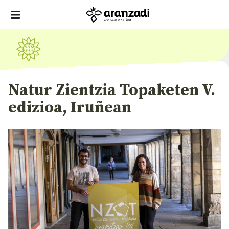
Natur Zientzia Topaketen V.
edizioa, Iruñean