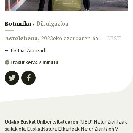
Botanika
/
Dibulgazioa
Astelehena
, 2023eko azaroaren 6a —
CEST
— Testua:
Aranzadi
Irakurketa: 2 minutu
Udako Euskal Unibertsitatearen
(UEU) Natur Zientziak
sailak eta EuskalNatura Elkarteak Natur Zientzien V.