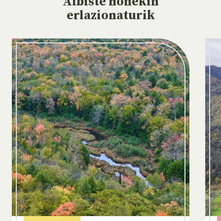
Albiste
honekin
erlazionaturik