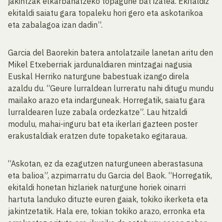
jakintzak elkarbanatzeko topagune bat izatea. Ekitaldiz
ekitaldi saiatu gara topaleku hori gero eta askotarikoa
eta zabalagoa izan dadin”.
Garcia del Baorekin batera antolatzaile lanetan aritu den
Mikel Etxeberriak jardunaldiaren mintzagai nagusia
Euskal Herriko naturgune babestuak izango direla
azaldu du. “Geure lurraldean lurreratu nahi ditugu mundu
mailako arazo eta indarguneak. Horregatik, saiatu gara
lurraldearen luze zabala ordezkatze”. Lau hitzaldi
modulu, mahai-inguru bat eta ikerlari gazteen poster
erakustaldiak eratzen dute topaketako egitaraua.
“Askotan, ez da ezagutzen naturguneen aberastasuna
eta balioa”, azpimarratu du Garcia del Baok. “Horregatik,
ekitaldi honetan hizlariek naturgune horiek oinarri
hartuta landuko dituzte euren gaiak, tokiko ikerketa eta
jakintzetatik. Hala ere, tokian tokiko arazo, erronka eta