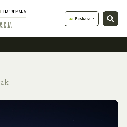
HARREMANA
Euskara
ASGOA
oak