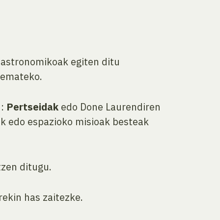
astronomikoak egiten ditu
emateko.
u:
Pertseidak
edo Done Laurendiren
dak edo espazioko misioak besteak
zen ditugu.
rekin has zaitezke.