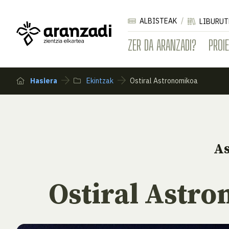
ALBISTEAK
LIBURUT
ZER DA ARANZADI?
PROI
Hasiera
Ekintzak
Ostiral Astronomikoa
A
Ostiral Astr