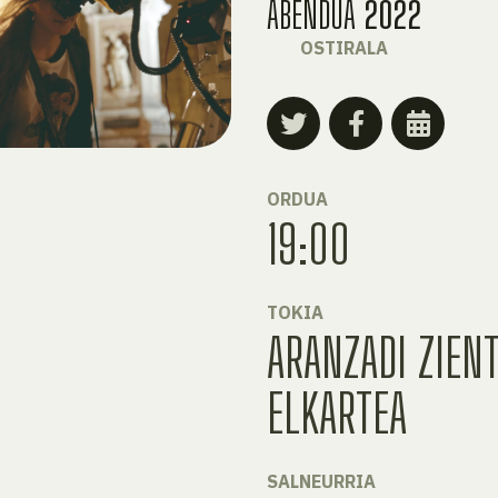
ABENDUA
2022
OSTIRALA
ORDUA
19:00
TOKIA
ARANZADI ZIENT
ELKARTEA
SALNEURRIA