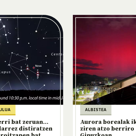
ULUA
ALBISTEA
erri bat zeruan...
Aurora borealak i
darrez distiratzen
ziren atzo berriro
roitzapen bat
Gipuzkoan