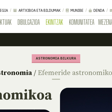
EGIA
ARTXIBOA ETA BILDUMAK
MUNIBE
DENDA
EKTUAK
DIBULGAZIOA
EKINTZAK
KOMUNITATEA
MEZEN
ASTRONOMIA BILKURA
stronomia
/
Efemeride astronomik
onomikoa