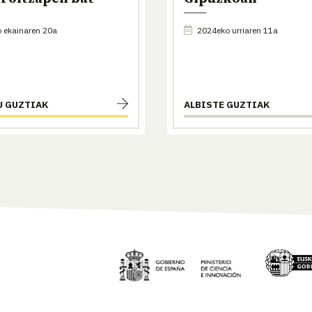
 ekainaren 20a
2024eko urriaren 11a
U GUZTIAK
ALBISTE GUZTIAK