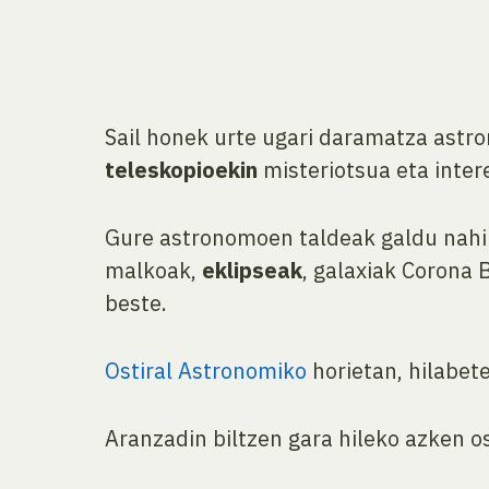
Sail honek urte ugari daramatza astr
teleskopioekin
misteriotsua eta inter
Gure astronomoen taldeak galdu nahi 
malkoak,
eklipseak
, galaxiak Corona 
beste.
Ostiral Astronomiko
horietan, hilabet
Aranzadin biltzen gara hileko azken os