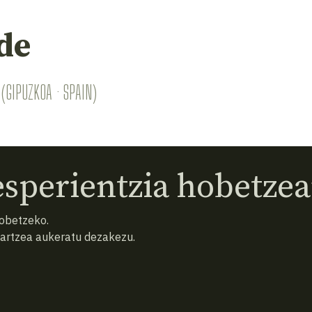
de
(GIPUZKOA · SPAIN)
sperientzia hobetzea
hobetzeko.
hartzea aukeratu dezakezu.
eta baldintzak
Pribatutasun politika
Cookiak