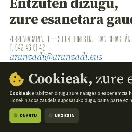
Entzuten dizugu,
zure esanetara gau
ZORROAGAGAINA, 11 — 20014 DONOSTIA - SAN SEBASTIÁN 
T.
943 46 61 42
aranzadi@aranzadi.eus
Cookieak,
zure e
Cookieak
erabiltzen ditugu zure nabigazio esperientzia 
Honekin ados zaudela suposatuko dugu, baina parte ez 
© 2026
Aranzadi — Zientzia elkartea
Terminoak 
ONARTU
UKO EGIN