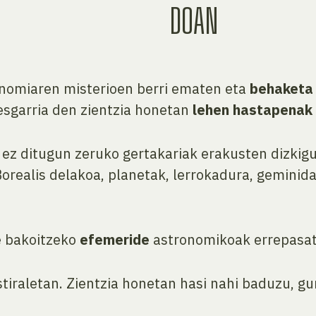
DOAN
onomiaren misterioen berri ematen eta
behaketa
esgarria den zientzia honetan
lehen hastapenak
ez ditugun zeruko gertakariak erakusten dizkig
Borealis delakoa, planetak, lerrokadura, gemini
e bakoitzeko
efemeride
astronomikoak errepasat
tiraletan. Zientzia honetan hasi nahi baduzu, gu