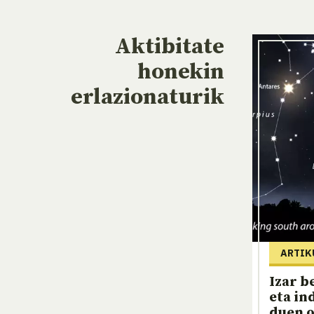
Aktibitate
honekin
erlazionaturik
ARTIK
Izar b
eta in
duen o