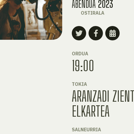
ABENDUA
2023
OSTIRALA
ORDUA
19:00
TOKIA
ARANZADI ZIENT
ELKARTEA
SALNEURRIA