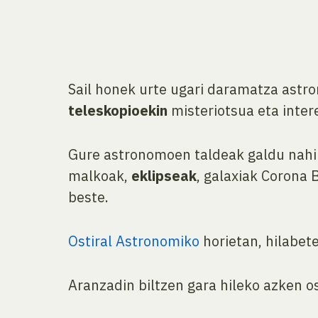
Sail honek urte ugari daramatza astr
teleskopioekin
misteriotsua eta inter
Gure astronomoen taldeak galdu nahi 
malkoak,
eklipseak
, galaxiak Corona 
beste.
Ostiral Astronomiko
horietan, hilabet
Aranzadin biltzen gara hileko azken os