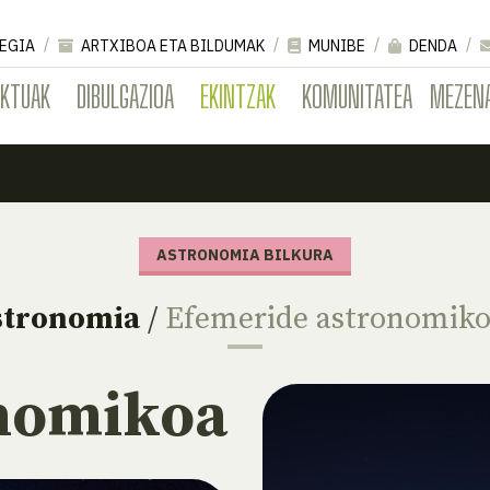
EGIA
ARTXIBOA ETA BILDUMAK
MUNIBE
DENDA
EKTUAK
DIBULGAZIOA
EKINTZAK
KOMUNITATEA
MEZEN
ASTRONOMIA BILKURA
stronomia
/
Efemeride astronomik
onomikoa