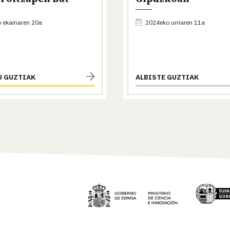
 ekainaren 20a
2024eko urriaren 11a
U GUZTIAK
ALBISTE GUZTIAK