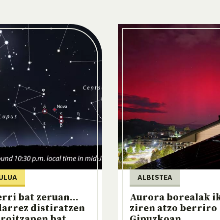
ULUA
ALBISTEA
erri bat zeruan...
Aurora borealak i
darrez distiratzen
ziren atzo berriro
roitzapen bat
Gipuzkoan