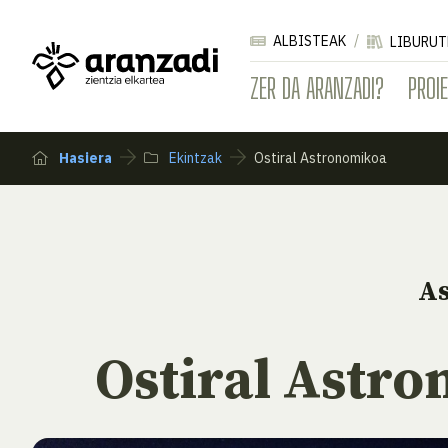
ALBISTEAK
LIBURUT
ZER DA ARANZADI?
PROI
Hasiera
Ekintzak
Ostiral Astronomikoa
A
Ostiral Astr