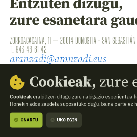
Entzuten dizugu,
zure esanetara gau
ZORROAGAGAINA, 11 — 20014 DONOSTIA - SAN SEBASTIÁN 
T.
943 46 61 42
aranzadi@aranzadi.eus
Cookieak,
zure e
Cookieak
erabiltzen ditugu zure nabigazio esperientzia 
Honekin ados zaudela suposatuko dugu, baina parte ez 
© 2026
Aranzadi — Zientzia elkartea
Terminoak 
ONARTU
UKO EGIN