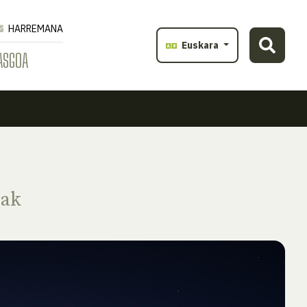
HARREMANA
Euskara
ASGOA
oak