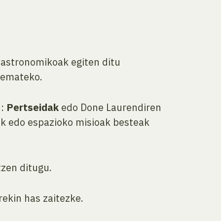
astronomikoak egiten ditu
emateko.
u:
Pertseidak
edo Done Laurendiren
dak edo espazioko misioak besteak
zen ditugu.
rekin has zaitezke.