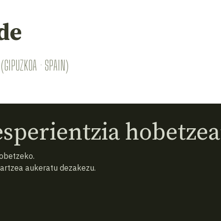
de
(GIPUZKOA · SPAIN)
sperientzia hobetzea
hobetzeko.
hartzea aukeratu dezakezu.
eta baldintzak
Pribatutasun politika
Cookiak