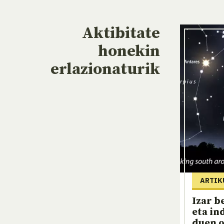
Aktibitate
honekin
erlazionaturik
ARTIK
Izar b
eta in
duen o