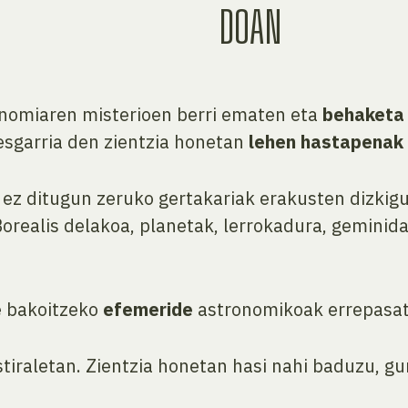
DOAN
onomiaren misterioen berri ematen eta
behaketa
esgarria den zientzia honetan
lehen hastapenak
ez ditugun zeruko gertakariak erakusten dizkig
Borealis delakoa, planetak, lerrokadura, gemini
e bakoitzeko
efemeride
astronomikoak errepasat
tiraletan. Zientzia honetan hasi nahi baduzu, gu