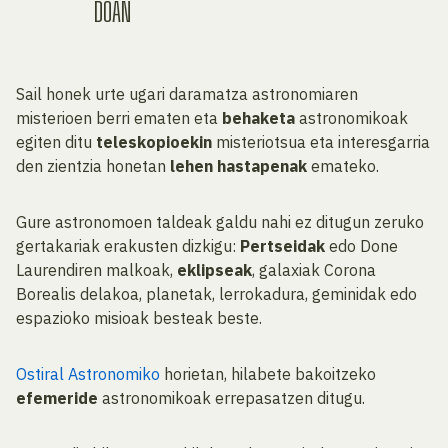
DOAN
Sail honek urte ugari daramatza astronomiaren
misterioen berri ematen eta
behaketa
astronomikoak
egiten ditu
teleskopioekin
misteriotsua eta interesgarria
den zientzia honetan
lehen hastapenak
emateko.
Gure astronomoen taldeak galdu nahi ez ditugun zeruko
gertakariak erakusten dizkigu:
Pertseidak
edo Done
Laurendiren malkoak,
eklipseak
, galaxiak Corona
Borealis delakoa, planetak, lerrokadura, geminidak edo
espazioko misioak besteak beste.
Ostiral Astronomiko
horietan, hilabete bakoitzeko
efemeride
astronomikoak errepasatzen ditugu.