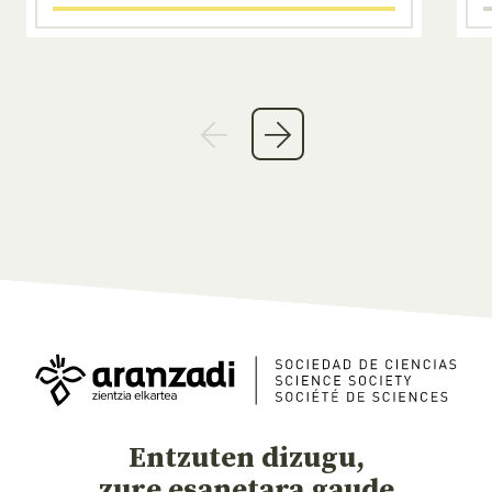
Entzuten dizugu,
zure esanetara gaude