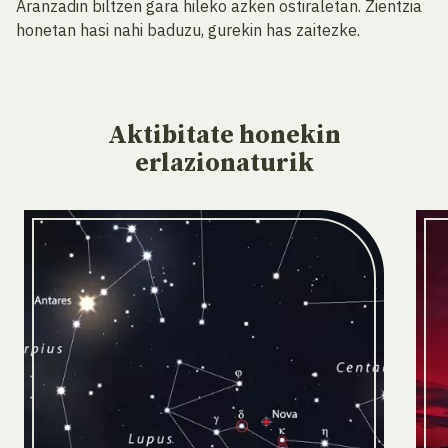
Aranzadin biltzen gara hileko azken ostiraletan. Zientzia
honetan hasi nahi baduzu, gurekin has zaitezke.
Aktibitate
honekin
erlazionaturik