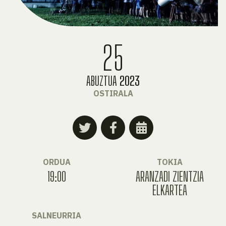
25
ABUZTUA
2023
OSTIRALA
ORDUA
TOKIA
19:00
ARANZADI ZIENTZIA
ELKARTEA
SALNEURRIA