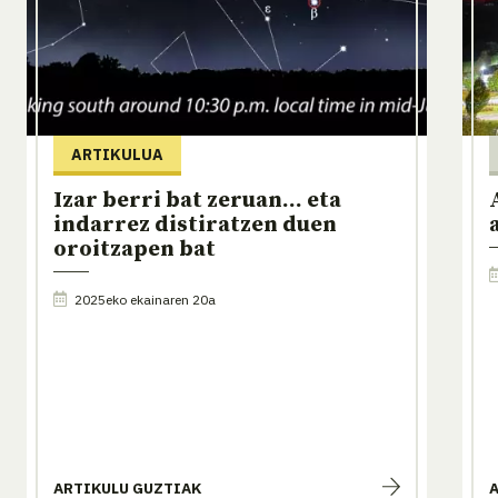
ARTIKULUA
Izar berri bat zeruan... eta
indarrez distiratzen duen
oroitzapen bat
2025eko ekainaren 20a
ARTIKULU GUZTIAK