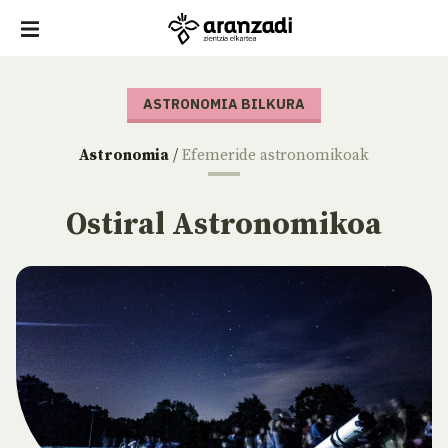
ASTRONOMIA BILKURA
Astronomia
/
Efemeride astronomikoak
Ostiral Astronomikoa