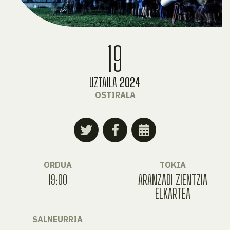
19
UZTAILA
2024
OSTIRALA
ORDUA
TOKIA
19:00
ARANZADI ZIENTZIA
ELKARTEA
SALNEURRIA