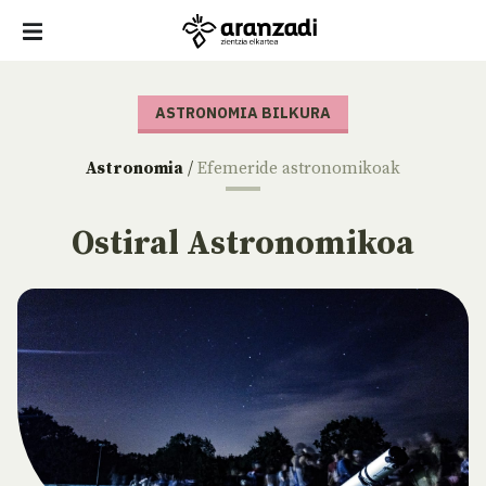
ASTRONOMIA BILKURA
Astronomia
/
Efemeride astronomikoak
Ostiral Astronomikoa