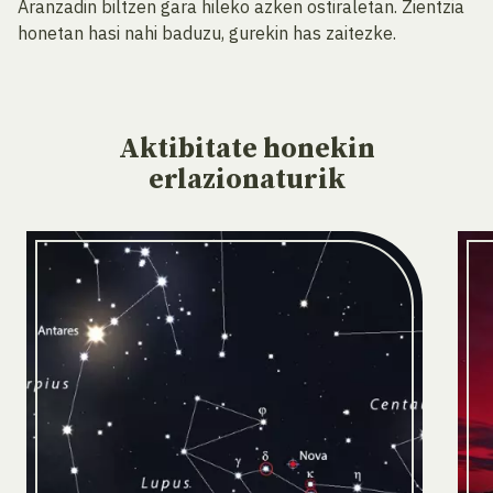
Aranzadin biltzen gara hileko azken ostiraletan. Zientzia
honetan hasi nahi baduzu, gurekin has zaitezke.
Aktibitate
honekin
erlazionaturik