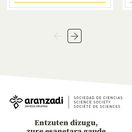
Entzuten dizugu,
zure esanetara gaude