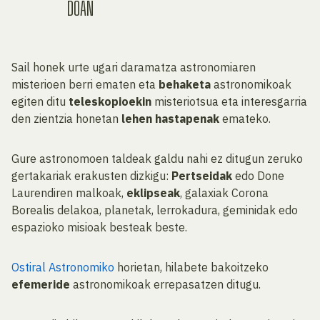
DOAN
Sail honek urte ugari daramatza astronomiaren
misterioen berri ematen eta
behaketa
astronomikoak
egiten ditu
teleskopioekin
misteriotsua eta interesgarria
den zientzia honetan
lehen hastapenak
emateko.
Gure astronomoen taldeak galdu nahi ez ditugun zeruko
gertakariak erakusten dizkigu:
Pertseidak
edo Done
Laurendiren malkoak,
eklipseak
, galaxiak Corona
Borealis delakoa, planetak, lerrokadura, geminidak edo
espazioko misioak besteak beste.
Ostiral Astronomiko
horietan, hilabete bakoitzeko
efemeride
astronomikoak errepasatzen ditugu.