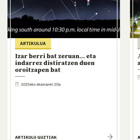
ARTIKULUA
Izar berri bat zeruan... eta
indarrez distiratzen duen
oroitzapen bat
2025eko ekainaren 20a
ARTIKULU GUZTIAK