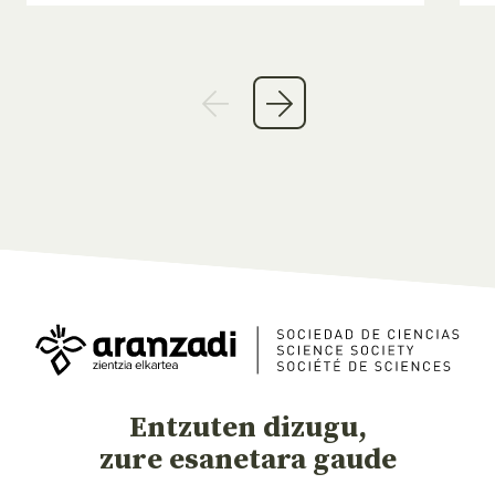
Entzuten dizugu,
zure esanetara gaude