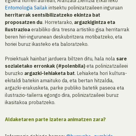
Egoera horren aurrean, Aranzadi Zientzia Elkarteko
Entomologia Sailak
intsektu polinizatzaileen inguruan
herritarrak sentsibilizatzeko ekintza bat
proposatzen du
. Horretarako,
argazkigintza eta
ilustrazioa
erabiliko dira tresna artistiko gisa herritarrak
beren hiri-ingurunean deskubritzera motibatzeko, eta
horiei buruz ikasteko eta baloratzeko.
Proiektuak hainbat jarduera biltzen ditu, hala nola
sare
sozialetako
erronkak (#polenbila)
eta polinizatzaileei
buruzko
argazki-lehiaketa bat
. Lehiaketa hori kultura-
ekitaldi batekin amaituko da, eta bertan hitzaldia,
argazki-erakusketa, parke publiko batetik paseoa eta
ilustrazio-tailerra egongo dira, polinizatzaileei buruz
ikasitakoa probatzeko.
Aldaketaren parte izatera animatzen zara?