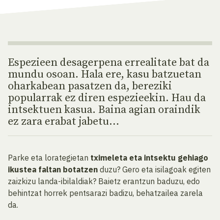
Espezieen desagerpena errealitate bat da
mundu osoan. Hala ere, kasu batzuetan
oharkabean pasatzen da, bereziki
popularrak ez diren espezieekin. Hau da
intsektuen kasua. Baina agian oraindik
ez zara erabat jabetu...
Parke eta lorategietan
tximeleta eta intsektu gehiago
ikustea faltan botatzen
duzu? Gero eta isilagoak egiten
zaizkizu landa-ibilaldiak? Baietz erantzun baduzu, edo
behintzat horrek pentsarazi badizu, behatzailea zarela
da.