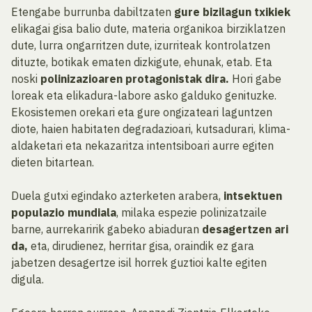
Etengabe burrunba dabiltzaten
gure bizilagun txikiek
elikagai gisa balio dute, materia organikoa birziklatzen
dute, lurra ongarritzen dute, izurriteak kontrolatzen
dituzte, botikak ematen dizkigute, ehunak, etab. Eta
noski
polinizazioaren protagonistak dira.
Hori gabe
loreak eta elikadura-labore asko galduko genituzke.
Ekosistemen orekari eta gure ongizateari laguntzen
diote, haien habitaten degradazioari, kutsadurari, klima-
aldaketari eta nekazaritza intentsiboari aurre egiten
dieten bitartean.
Duela gutxi egindako azterketen arabera,
intsektuen
populazio mundiala
, milaka espezie polinizatzaile
barne, aurrekaririk gabeko abiaduran
desagertzen ari
da,
eta, dirudienez, herritar gisa, oraindik ez gara
jabetzen desagertze isil horrek guztioi kalte egiten
digula.