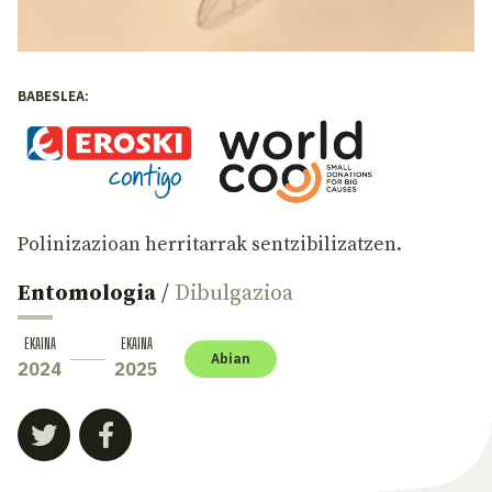
BABESLEA:
Polinizazioan herritarrak sentzibilizatzen.
Entomologia
/
Dibulgazioa
EKAINA
EKAINA
Abian
2024
2025