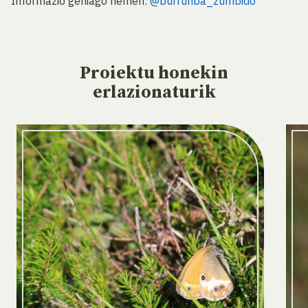
Informazio gehiago hemen:
@burrunba_zumbido
Proiektu
honekin
erlazionaturik