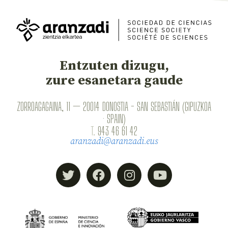
Entzuten dizugu,
zure esanetara gaude
ZORROAGAGAINA, 11 — 20014 DONOSTIA - SAN SEBASTIÁN (GIPUZKOA
· SPAIN)
T.
943 46 61 42
aranzadi@aranzadi.eus