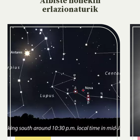
Albiste
honekin
erlazionaturik