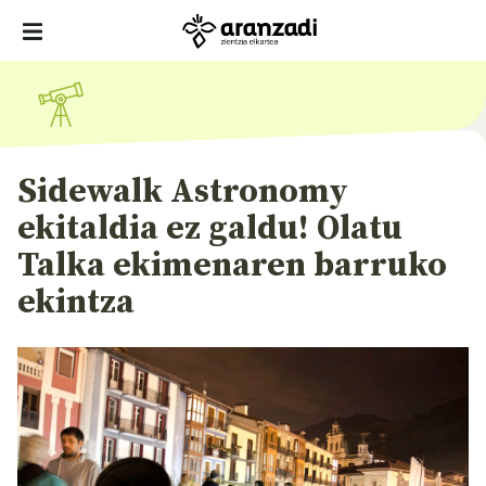
Sidewalk Astronomy
ekitaldia ez galdu! Olatu
Talka ekimenaren barruko
ekintza