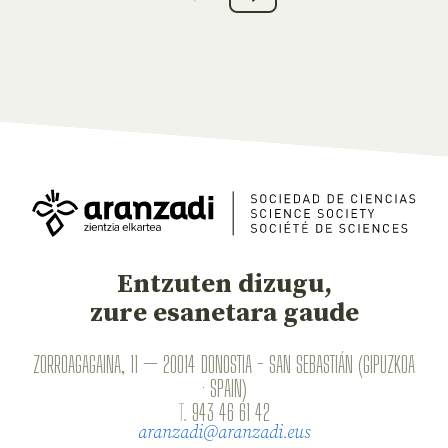
Entzuten dizugu,
zure esanetara gaude
ZORROAGAGAINA, 11 — 20014 DONOSTIA - SAN SEBASTIÁN (GIPUZKOA
· SPAIN)
T.
943 46 61 42
aranzadi@aranzadi.eus