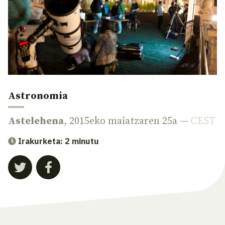
Astronomia
Astelehena
, 2015eko maiatzaren 25a —
CEST
Irakurketa: 2 minutu