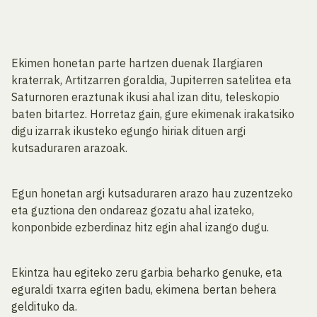
Ekimen honetan parte hartzen duenak Ilargiaren
kraterrak, Artitzarren goraldia, Jupiterren satelitea eta
Saturnoren eraztunak ikusi ahal izan ditu, teleskopio
baten bitartez. Horretaz gain, gure ekimenak irakatsiko
digu izarrak ikusteko egungo hiriak dituen argi
kutsaduraren arazoak.
Egun honetan argi kutsaduraren arazo hau zuzentzeko
eta guztiona den ondareaz gozatu ahal izateko,
konponbide ezberdinaz hitz egin ahal izango dugu.
Ekintza hau egiteko zeru garbia beharko genuke, eta
eguraldi txarra egiten badu, ekimena bertan behera
geldituko da.