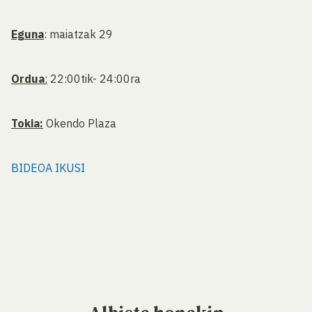
Eguna
: maiatzak 29
Ordua
:
22:00tik- 24:00ra
Tokia:
Okendo Plaza
BIDEOA IKUSI