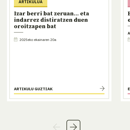
ARTIKULUA
Izar berri bat zeruan... eta
indarrez distiratzen duen
oroitzapen bat
A
2025eko ekainaren 20a
ARTIKULU GUZTIAK