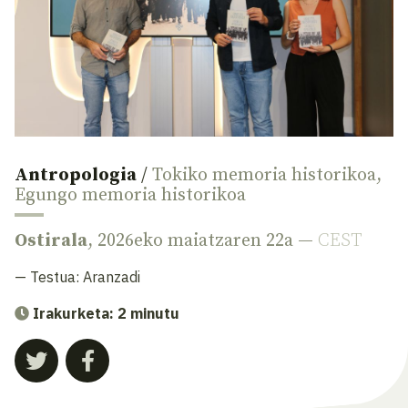
Antropologia
/
Tokiko memoria historikoa
,
Egungo memoria historikoa
Ostirala
, 2026eko maiatzaren 22a —
CEST
— Testua:
Aranzadi
Irakurketa: 2 minutu