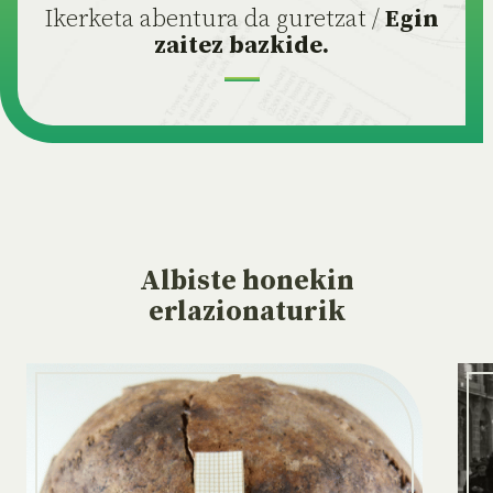
Ikerketa abentura da guretzat /
Egin
zaitez bazkide.
Albiste
honekin
erlazionaturik