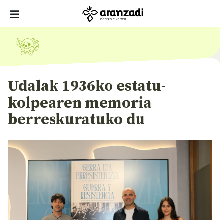
Udalak 1936ko estatu-
kolpearen memoria
berreskuratuko du