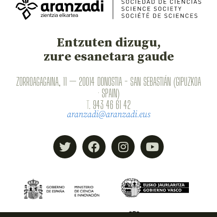
Entzuten dizugu,
zure esanetara gaude
ZORROAGAGAINA, 11 — 20014 DONOSTIA - SAN SEBASTIÁN (GIPUZKOA
· SPAIN)
T.
943 46 61 42
aranzadi@aranzadi.eus