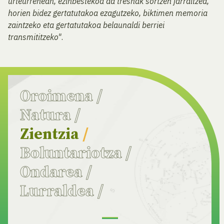
urteurrenean, ezinbestekoa da tresnak sortzen jarraitzea,
horien bidez gertatutakoa ezagutzeko, biktimen memoria
zaintzeko eta gertatutakoa belaunaldi berriei
transmititzeko"
.
Oroimena
/
Natura
/
Zientzia
/
Boluntariotza
/
Ondarea
/
Lurraldea
/