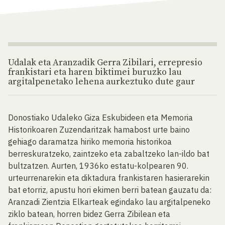
Udalak eta Aranzadik Gerra Zibilari, errepresio
frankistari eta haren biktimei buruzko lau
argitalpenetako lehena aurkeztuko dute gaur
Donostiako Udaleko Giza Eskubideen eta Memoria
Historikoaren Zuzendaritzak hamabost urte baino
gehiago daramatza hiriko memoria historikoa
berreskuratzeko, zaintzeko eta zabaltzeko lan-ildo bat
bultzatzen. Aurten, 1936ko estatu-kolpearen 90.
urteurrenarekin eta diktadura frankistaren hasierarekin
bat etorriz, apustu hori ekimen berri batean gauzatu da:
Aranzadi Zientzia Elkarteak egindako lau argitalpeneko
ziklo batean, horren bidez Gerra Zibilean eta