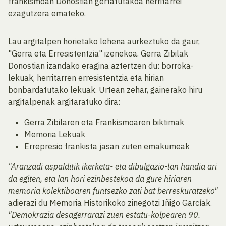
frankismoan Donostian gertatutakoa herritarrei
ezagutzera emateko.
Lau argitalpen horietako lehena aurkeztuko da gaur,
"Gerra eta Erresistentzia" izenekoa. Gerra Zibilak
Donostian izandako eragina aztertzen du: borroka-
lekuak, herritarren erresistentzia eta hirian
bonbardatutako lekuak. Urtean zehar, gainerako hiru
argitalpenak argitaratuko dira:
Gerra Zibilaren eta Frankismoaren biktimak
Memoria Lekuak
Errepresio frankista jasan zuten emakumeak
"Aranzadi aspalditik ikerketa- eta dibulgazio-lan handia ari
da egiten, eta lan hori ezinbestekoa da gure hiriaren
memoria kolektiboaren funtsezko zati bat berreskuratzeko"
adierazi du Memoria Historikoko zinegotzi Iñigo Garcíak.
"Demokrazia desagerrarazi zuen estatu-kolpearen 90.