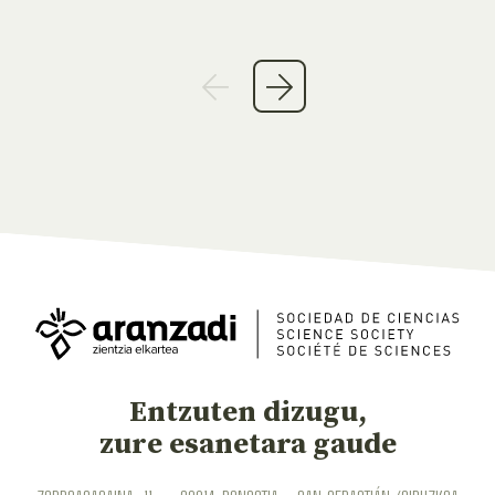
Entzuten dizugu,
zure esanetara gaude