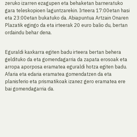
zeruko izarren ezagupen eta behaketan barneratuko
gara teleskopioen laguntzarekin. Irteera 17:00etan hasi
eta 23:00etan bukatuko da. Abiapuntua Artzain Onaren
Plazatik egingo da eta irteerak 20 euro balio du, bertan
ordaindu behar dena.
Eguraldi kaxkarra egiten badu irteera bertan behera
geldituko da eta gomendagarria da zapata erosoak eta
arropa aporposa eramatea eguraldi hotza egiten badu.
Afaria eta edaria eramatea gomendatzen da eta
planisferio eta prismatikoak izanez gero eramatea ere
bai gomendagarria da.