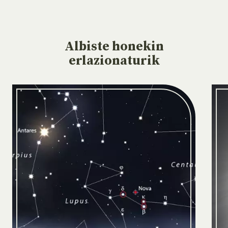
Albiste
honekin
erlazionaturik