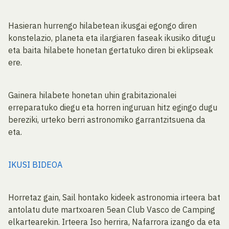
Hasieran hurrengo hilabetean ikusgai egongo diren
konstelazio, planeta eta ilargiaren faseak ikusiko ditugu
eta baita hilabete honetan gertatuko diren bi eklipseak
ere.
Gainera hilabete honetan uhin grabitazionalei
erreparatuko diegu eta horren inguruan hitz egingo dugu
bereziki, urteko berri astronomiko garrantzitsuena da
eta.
IKUSI BIDEOA
Horretaz gain, Sail hontako kideek astronomia irteera bat
antolatu dute martxoaren 5ean Club Vasco de Camping
elkartearekin. Irteera Iso herrira, Nafarrora izango da eta