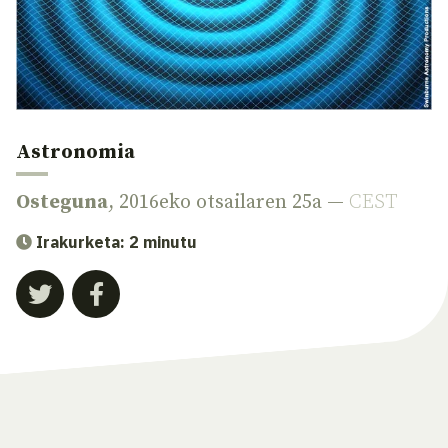
Astronomia
Osteguna
, 2016eko otsailaren 25a —
CEST
Irakurketa: 2 minutu