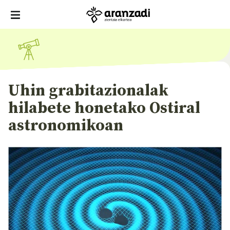
Uhin grabitazionalak
hilabete honetako Ostiral
astronomikoan