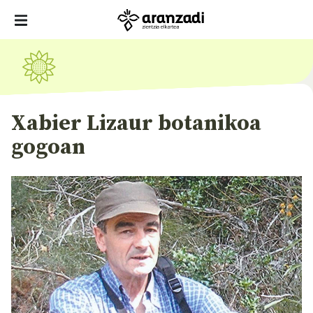
Xabier Lizaur botanikoa
gogoan