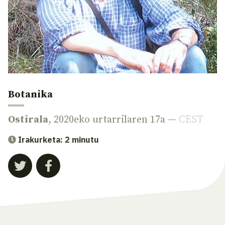
Botanika
Ostirala
, 2020eko urtarrilaren 17a —
CEST
Irakurketa: 2 minutu