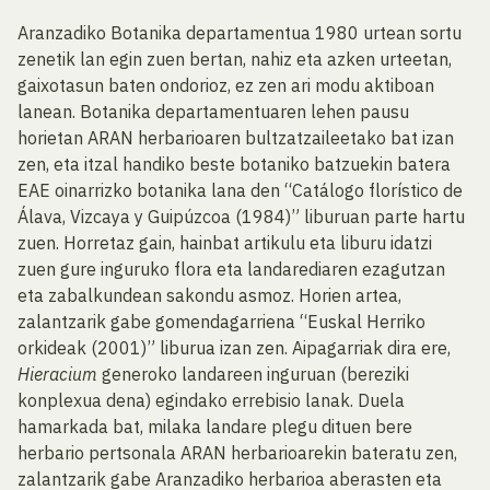
Aranzadiko Botanika departamentua 1980 urtean sortu
zenetik lan egin zuen bertan, nahiz eta azken urteetan,
gaixotasun baten ondorioz, ez zen ari modu aktiboan
lanean. Botanika departamentuaren lehen pausu
horietan ARAN herbarioaren bultzatzaileetako bat izan
zen, eta itzal handiko beste botaniko batzuekin batera
EAE oinarrizko botanika lana den “Catálogo florístico de
Álava, Vizcaya y Guipúzcoa (1984)” liburuan parte hartu
zuen. Horretaz gain, hainbat artikulu eta liburu idatzi
zuen gure inguruko flora eta landarediaren ezagutzan
eta zabalkundean sakondu asmoz. Horien artea,
zalantzarik gabe gomendagarriena “Euskal Herriko
orkideak (2001)” liburua izan zen. Aipagarriak dira ere,
Hieracium
generoko landareen inguruan (bereziki
konplexua dena) egindako errebisio lanak. Duela
hamarkada bat, milaka landare plegu dituen bere
herbario pertsonala ARAN herbarioarekin bateratu zen,
zalantzarik gabe Aranzadiko herbarioa aberasten eta