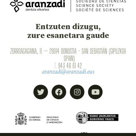
Entzuten dizugu,
zure esanetara gaude
ZORROAGAGAINA, 11 — 20014 DONOSTIA - SAN SEBASTIÁN (GIPUZKOA
· SPAIN)
T.
943 46 61 42
aranzadi@aranzadi.eus