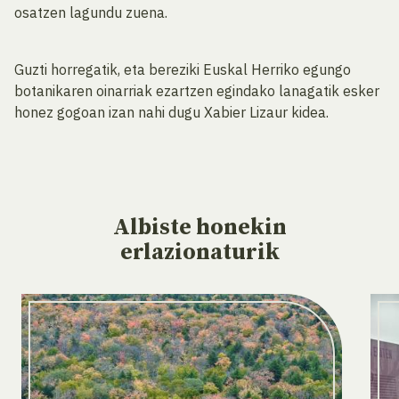
osatzen lagundu zuena.
Guzti horregatik, eta bereziki Euskal Herriko egungo
botanikaren oinarriak ezartzen egindako lanagatik esker
honez gogoan izan nahi dugu Xabier Lizaur kidea.
Albiste
honekin
erlazionaturik