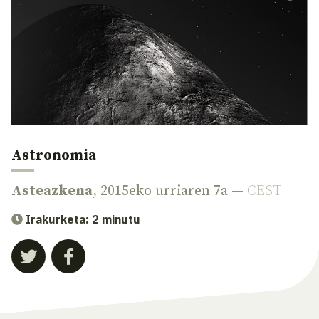
Astronomia
Asteazkena
, 2015eko urriaren 7a —
CEST
Irakurketa: 2 minutu