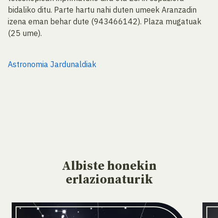
bidaliko ditu. Parte hartu nahi duten umeek Aranzadin
izena eman behar dute (943466142). Plaza mugatuak
(25 ume).
Astronomia Jardunaldiak
Albiste
honekin
erlazionaturik