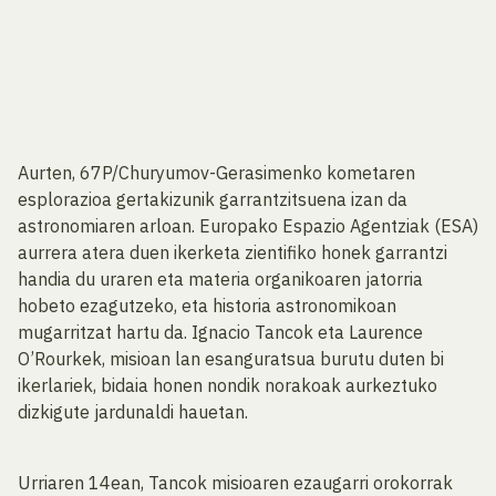
Aurten, 67P/Churyumov-Gerasimenko kometaren
esplorazioa gertakizunik garrantzitsuena izan da
astronomiaren arloan. Europako Espazio Agentziak (ESA)
aurrera atera duen ikerketa zientifiko honek garrantzi
handia du uraren eta materia organikoaren jatorria
hobeto ezagutzeko, eta historia astronomikoan
mugarritzat hartu da. Ignacio Tancok eta Laurence
O’Rourkek, misioan lan esanguratsua burutu duten bi
ikerlariek, bidaia honen nondik norakoak aurkeztuko
dizkigute jardunaldi hauetan.
Urriaren 14ean, Tancok misioaren ezaugarri orokorrak