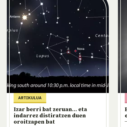
ARTIKULUA
Izar berri bat zeruan... eta
indarrez distiratzen duen
oroitzapen bat