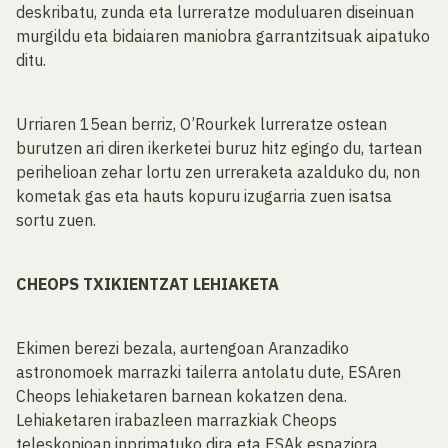
deskribatu, zunda eta lurreratze moduluaren diseinuan
murgildu eta bidaiaren maniobra garrantzitsuak aipatuko
ditu.
Urriaren 15ean berriz, O’Rourkek lurreratze ostean
burutzen ari diren ikerketei buruz hitz egingo du, tartean
perihelioan zehar lortu zen urreraketa azalduko du, non
kometak gas eta hauts kopuru izugarria zuen isatsa
sortu zuen.
CHEOPS TXIKIENTZAT LEHIAKETA
Ekimen berezi bezala, aurtengoan Aranzadiko
astronomoek marrazki tailerra antolatu dute, ESAren
Cheops lehiaketaren barnean kokatzen dena.
Lehiaketaren irabazleen marrazkiak Cheops
teleskopioan inprimatuko dira eta ESAk espaziora