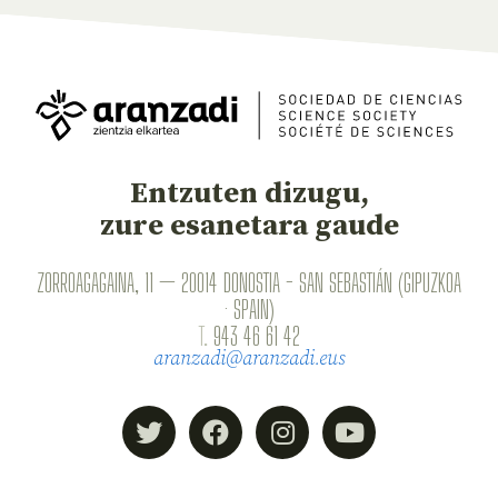
Entzuten dizugu,
zure esanetara gaude
ZORROAGAGAINA, 11 — 20014 DONOSTIA - SAN SEBASTIÁN (GIPUZKOA
· SPAIN)
T.
943 46 61 42
aranzadi@aranzadi.eus