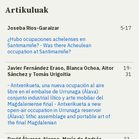
Artikuluak
Joseba Rios-Garaizar
5-17
¿Hubo ocupaciones achelenses en
Santimamiñe? - Was there Acheulean
occupation at Santimamiñe?
Javier Fernández Eraso, Blanca Ochoa, Aitor
19-
Sánchez y Tomás Urigoitia
31
- Antxerikueta, una nueva ocupación al aire
libre en el embalse de Urrunaga (Álava):
conjunto industrial lítico y arte mobiliar del
Magdaleniense final - Antxerikueta a new
open-air occupation in Urrunaga reservoir
(Álava): lithic assemblage and portable art of
the final Magdalenian