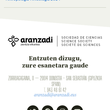
Entzuten dizugu,
zure esanetara gaude
ZORROAGAGAINA, 11 — 20014 DONOSTIA - SAN SEBASTIÁN (GIPUZKOA
· SPAIN)
T.
943 46 61 42
aranzadi@aranzadi.eus