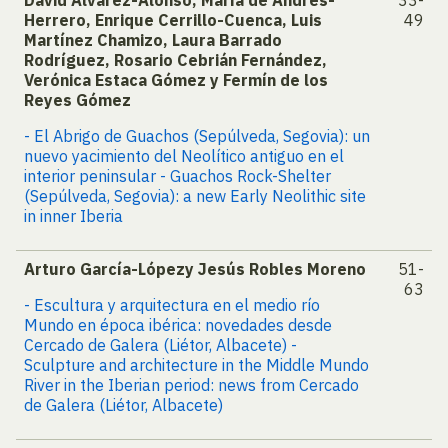
David Álvarez-Alonso, María de Andrés-
33-
Herrero, Enrique Cerrillo-Cuenca, Luis
49
Martínez Chamizo, Laura Barrado
Rodríguez, Rosario Cebrián Fernández,
Verónica Estaca Gómez y Fermín de los
Reyes Gómez
- El Abrigo de Guachos (Sepúlveda, Segovia): un
nuevo yacimiento del Neolítico antiguo en el
interior peninsular - Guachos Rock-Shelter
(Sepúlveda, Segovia): a new Early Neolithic site
in inner Iberia
Arturo García-Lópezy Jesús Robles Moreno
51-
63
- Escultura y arquitectura en el medio río
Mundo en época ibérica: novedades desde
Cercado de Galera (Liétor, Albacete) -
Sculpture and architecture in the Middle Mundo
River in the Iberian period: news from Cercado
de Galera (Liétor, Albacete)