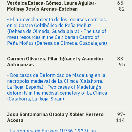
Verónica Estaca-Gómez, Laura Aguilar-
65-
Molinay Jesús Arenas-Esteban
82
- El aprovechamiento de los recursos cárnicos
en el Castro Celtibérico de Peña Moñuz
(Dehesa de Olmeda, Guadalajara) - The use of
meat resources in the Celtiberian Castro of
Peña Moñuz (Dehesa de Olmeda, Guadalajara)
Carmen Olivares, Pilar Igúacel y Asunción
83-
Antoñanzas
95
- Dos casos de Deformidad de Madelung en la
necrópolis medieval de La Clínica (Calahorra,
La Rioja, España) - Two cases of Madelung’s
deformity in the medival cemetery of La Clínica
(Calahorra, La Rioja, Spain)
Josu Santamarina Otaola y Xabier Herrero
97-
Acosta
114
- La frontera de Euzkadi (1936-1937): un