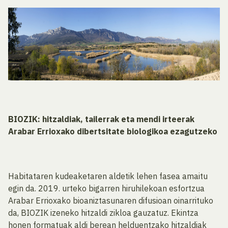
BIOZIK: hitzaldiak, tailerrak eta mendi irteerak
Arabar Errioxako dibertsitate biologikoa ezagutzeko
Habitataren kudeaketaren aldetik lehen fasea amaitu
egin da. 2019. urteko bigarren hiruhilekoan esfortzua
Arabar Errioxako bioaniztasunaren difusioan oinarrituko
da, BIOZIK izeneko hitzaldi zikloa gauzatuz. Ekintza
honen formatuak aldi berean helduentzako hitzaldiak