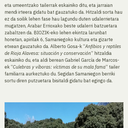
eta umeentzako tailerrak eskainiko ditu, eta jarraian
mendi irteera gidatu bat gauzatuko da. Hitzaldi sorta hau
ez da soilik lehen fase hau lagundu duten udalerrietara
mugatzen, Arabar Errioxako beste udalerri batzuetara
zabaltzen da. BIOZIK-eko lehen ekintza larunbat
honetan, apirilak 6, Samaniegoko kultura eta gizarte
etxean gauzatuko da. Alberto Gosa-k “
Anfibios y reptiles
de Rioja Alavesa: situación y conservación
” hitzaldia
eskainiko du, eta aldi berean Gabriel García de Marcos-
ek “
Culebras y víboras: víctimas de su mala fama
” tailer
familiarra aurkeztuko du. Segidan Samaniegon berriki
sortu diren putzuetara bisitaldi gidatu bat egingo da.