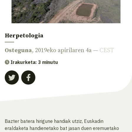
Herpetologia
Osteguna
, 2019eko apirilaren 4a —
CEST
Irakurketa: 3 minutu
Bazter batera hirigune handiak utziz, Euskadin
eraldaketa handienetako bat jasan duen eremuetako