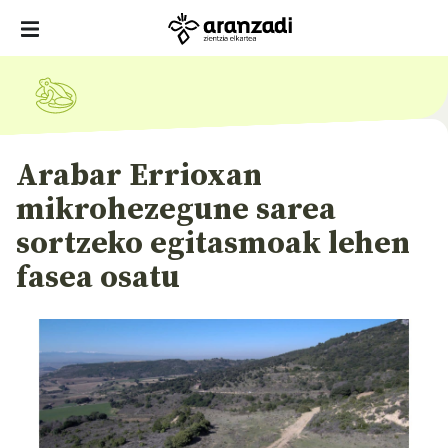
Arabar Errioxan
mikrohezegune sarea
sortzeko egitasmoak lehen
fasea osatu