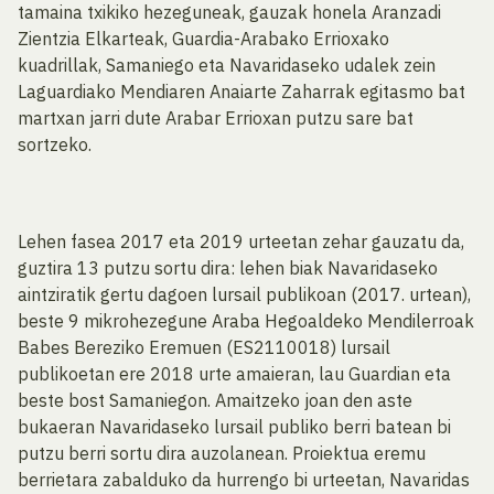
tamaina txikiko hezeguneak, gauzak honela Aranzadi
Zientzia Elkarteak, Guardia-Arabako Errioxako
kuadrillak, Samaniego eta Navaridaseko udalek zein
Laguardiako Mendiaren Anaiarte Zaharrak egitasmo bat
martxan jarri dute Arabar Errioxan putzu sare bat
sortzeko.
Lehen fasea 2017 eta 2019 urteetan zehar gauzatu da,
guztira 13 putzu sortu dira: lehen biak Navaridaseko
aintziratik gertu dagoen lursail publikoan (2017. urtean),
beste 9 mikrohezegune Araba Hegoaldeko Mendilerroak
Babes Bereziko Eremuen (ES2110018) lursail
publikoetan ere 2018 urte amaieran, lau Guardian eta
beste bost Samaniegon. Amaitzeko joan den aste
bukaeran Navaridaseko lursail publiko berri batean bi
putzu berri sortu dira auzolanean. Proiektua eremu
berrietara zabalduko da hurrengo bi urteetan, Navaridas