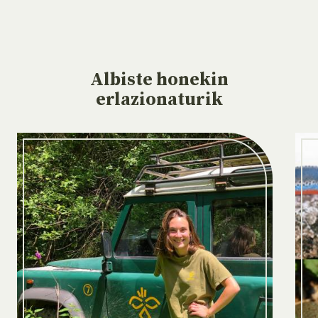
Albiste
honekin
erlazionaturik