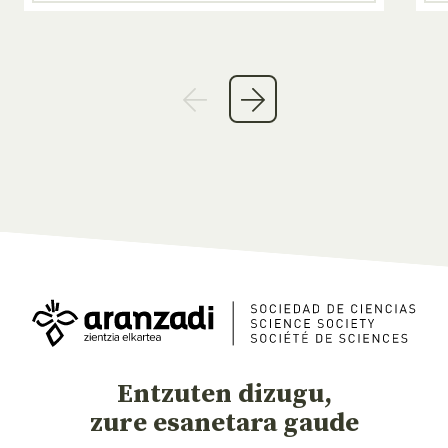
Entzuten dizugu,
zure esanetara gaude