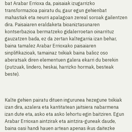
bat Arabar Errioxa da, paisaiak izugarrizko
transformazioa pairatu du, gaur egun gehienbat
mahastiak eta neurri apalagoan zereal soroak gailentzen
dira. Paisaiaren eraldaketa bioaniztasunaren
kontserbazioa bermatzeko gidalerroetan oinarrituz
gauzatzen bada, ez da zertan kaltegarria izan behar,
baina tamalez Arabar Errioxako paisaiaren
sinplifikazioak, tamainaz txikiak baina balioz oso
aberatsak diren elementuen galera ekarri du berekin
(putzuak, lindero, heskai, harrizko hormak, besteak
beste).
Kalte gehien pairatu dituen ingurunea hezegune txikiak
izan dira, azalera eta kantitatean jaitsiera nabarmena
izan dute eta, asko eta asko lehortu egin baitziren. Egun
Arabar Errioxan aintzirak eta aintzira-guneak daude,
baina oasi handi hauen artean apenas ikus daitezke