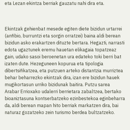
eta Lezan ekintza berriak gauzatu nahi dira eta.
Ekintzak gehienbat mesede egiten diete bizidun urtarrei
(anfibio, burruntzi eta sorgin orratzei) baina aldi berean
bizidun asko erakartzen dituzte bertara. Hegazti, narrasti
edota ugaztunek eremu hauetan elikagaia topatzeaz
gain, udako sasoi beroenetan ura edateko toki berri bat
izaten dute. Hezeguneen kopurua eta tipologia
dibertsifikatzea, eta putzuen arteko distantzia murriztea
behar beharrezko ekintzak dira, izan ere bizidun hauek
mugikortasun urriko bizidunak baitira. Putzu sarea
Arabar Errioxako udalerri berrietara zabaltzea, bertako
bioaniztasuna kontserbatzeko ezinbestekoa eginbeharra
da, aldi berean mapan hito berriak markatzen dira, bai
naturaz gozatzeko zein turismo berdea bultzatzeko.