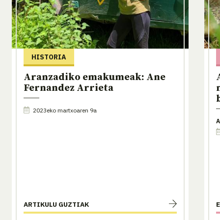
HISTORIA
Aranzadiko emakumeak: Ane
Fernandez Arrieta
2023eko martxoaren 9a
A
ARTIKULU GUZTIAK