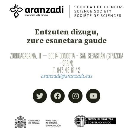
Entzuten dizugu,
zure esanetara gaude
ZORROAGAGAINA, 11 — 20014 DONOSTIA - SAN SEBASTIÁN (GIPUZKOA
· SPAIN)
T.
943 46 61 42
aranzadi@aranzadi.eus