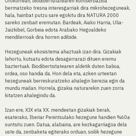
Orokorrean, biodibertsitatearen kontserbazioa
bermatzeko tresna interesgarriak dira mikrohezeguneak,
hala, hainbat putzu sare egokitu dira NATURA 2000
sareko zenbait eremutan. Bardeak, Aiako Harria, Ulia-
Jaizkibel, Gorbeia edota Arabako Hegoaldeko
mendilerroak dira horren adibide.
Hezeguneak ekosistema ahaztuak izan dira. Gizakiak
lehortu, kutsatu edota desagerrarazi dituen eremu
baztertuak. Biodibertsitatearen aldetik duten balioa,
ordea, oso handia da. Hori dela eta, azken urteetan
hezeguneak berreskuratzeko ahalegin berezia egin da
mundu mailan. Horrela, gizakia naturarekin zuen zorra
kitatzen ahalegindu da.
Izan ere, XIX eta XX. mendeetan gizakiak berak,
esaterako, Iberiar Penintsulako hezegune handien %60a
suntsitu zuen. Datua, alabaina, are kezkagarriagoa dela
uste da, zenbaketa egiterako orduan, soilik hezegune