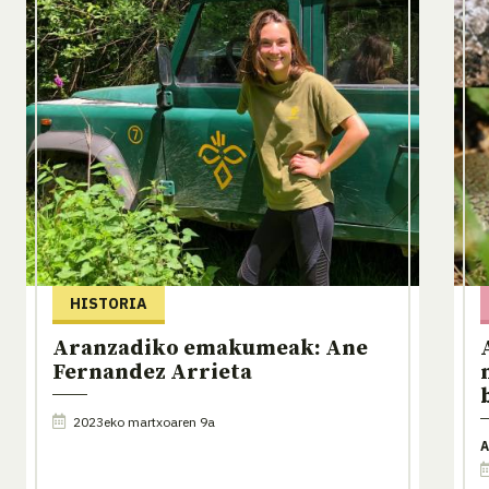
HISTORIA
Aranzadiko emakumeak: Ane
Fernandez Arrieta
2023eko martxoaren 9a
A