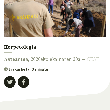
Herpetologia
Asteartea
, 2020eko ekainaren 30a —
CEST
Irakurketa: 3 minutu