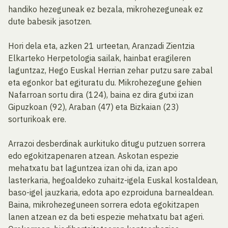
handiko hezeguneak ez bezala, mikrohezeguneak ez
dute babesik jasotzen.
Hori dela eta, azken 21 urteetan, Aranzadi Zientzia
Elkarteko Herpetologia sailak, hainbat eragileren
laguntzaz, Hego Euskal Herrian zehar putzu sare zabal
eta egonkor bat egituratu du. Mikrohezegune gehien
Nafarroan sortu dira (124), baina ez dira gutxi izan
Gipuzkoan (92), Araban (47) eta Bizkaian (23)
sorturikoak ere.
Arrazoi desberdinak aurkituko ditugu putzuen sorrera
edo egokitzapenaren atzean. Askotan espezie
mehatxatu bat laguntzea izan ohi da, izan apo
lasterkaria, hegoaldeko zuhaitz-igela Euskal kostaldean,
baso-igel jauzkaria, edota apo ezproiduna barnealdean.
Baina, mikrohezeguneen sorrera edota egokitzapen
lanen atzean ez da beti espezie mehatxatu bat ageri.