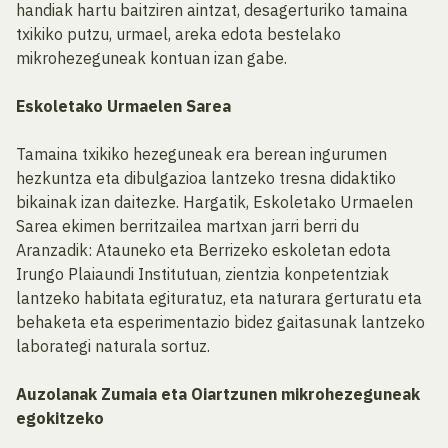
handiak hartu baitziren aintzat, desagerturiko tamaina
txikiko putzu, urmael, areka edota bestelako
mikrohezeguneak kontuan izan gabe.
Eskoletako Urmaelen Sarea
Tamaina txikiko hezeguneak era berean ingurumen
hezkuntza eta dibulgazioa lantzeko tresna didaktiko
bikainak izan daitezke. Hargatik, Eskoletako Urmaelen
Sarea ekimen berritzailea martxan jarri berri du
Aranzadik: Atauneko eta Berrizeko eskoletan edota
Irungo Plaiaundi Institutuan, zientzia konpetentziak
lantzeko habitata egituratuz, eta naturara gerturatu eta
behaketa eta esperimentazio bidez gaitasunak lantzeko
laborategi naturala sortuz.
Auzolanak Zumaia eta Oiartzunen mikrohezeguneak
egokitzeko