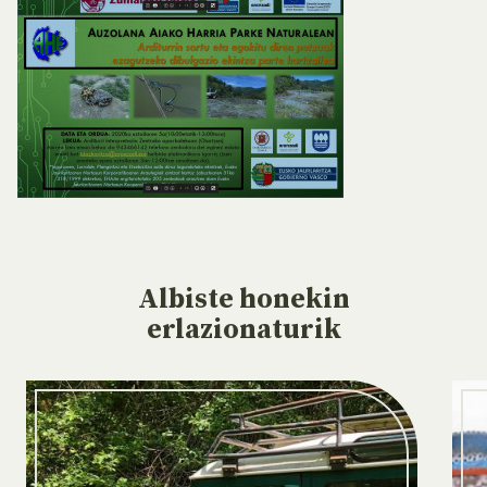
Albiste
honekin
erlazionaturik