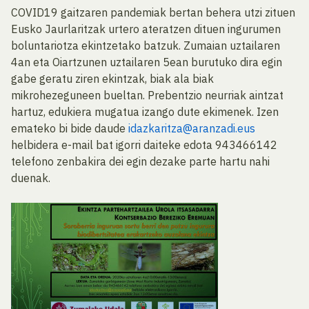
COVID19 gaitzaren pandemiak bertan behera utzi zituen
Eusko Jaurlaritzak urtero ateratzen dituen ingurumen
boluntariotza ekintzetako batzuk. Zumaian uztailaren
4an eta Oiartzunen uztailaren 5ean burutuko dira egin
gabe geratu ziren ekintzak, biak ala biak
mikrohezeguneen bueltan. Prebentzio neurriak aintzat
hartuz, edukiera mugatua izango dute ekimenek. Izen
emateko bi bide daude
idazkaritza@aranzadi.eus
helbidera e-mail bat igorri daiteke edota 943466142
telefono zenbakira dei egin dezake parte hartu nahi
duenak.