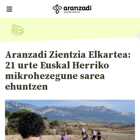
Aranzadi Zientzia Elkartea:
21 urte Euskal Herriko
mikrohezegune sarea
ehuntzen