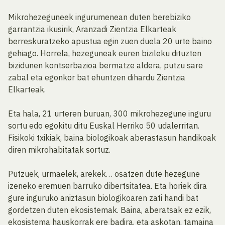
Mikrohezeguneek ingurumenean duten berebiziko
garrantzia ikusirik, Aranzadi Zientzia Elkarteak
berreskuratzeko apustua egin zuen duela 20 urte baino
gehiago. Horrela, hezeguneak euren bizileku dituzten
bizidunen kontserbazioa bermatze aldera, putzu sare
zabal eta egonkor bat ehuntzen dihardu Zientzia
Elkarteak.
Eta hala, 21 urteren buruan, 300 mikrohezegune inguru
sortu edo egokitu ditu Euskal Herriko 50 udalerritan.
Fisikoki txikiak, baina biologikoak aberastasun handikoak
diren mikrohabitatak sortuz.
Putzuek, urmaelek, arekek… osatzen dute hezegune
izeneko eremuen barruko dibertsitatea. Eta horiek dira
gure inguruko aniztasun biologikoaren zati handi bat
gordetzen duten ekosistemak. Baina, aberatsak ez ezik,
ekosistema hauskorrak ere badira, eta askotan, tamaina