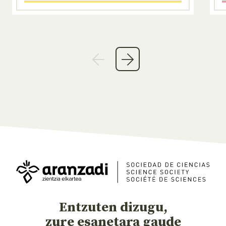
Entzuten dizugu,
zure esanetara gaude