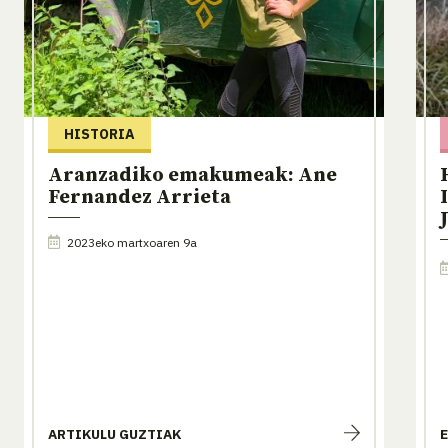
HISTORIA
Aranzadiko emakumeak: Ane
Fernandez Arrieta
2023eko martxoaren 9a
ARTIKULU GUZTIAK