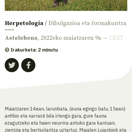
Herpetologia
/
Dibulgazioa eta formakuntza
Astelehena
, 2022eko maiatzaren 9a —
CEST
Irakurketa: 2 minutu
Maiatzaren 14ean, larunbata, (euria egingo balu, 15ean)
anfibio eta narrasti bila irtengo gara, gure fauna
ezagutzeko eta haien neurrira arituko gara kantuan,
zientzia eta bertsolaritza uztartuz. Maialen Lujanbiok eta