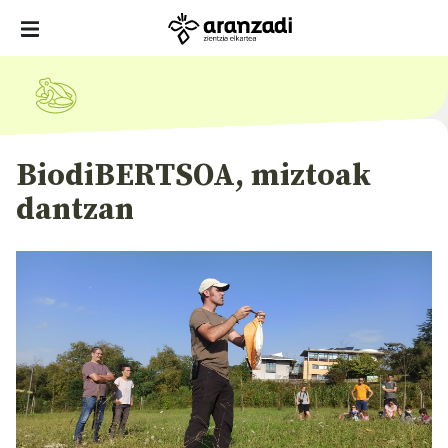
BiodiBERTSOA, miztoak
dantzan