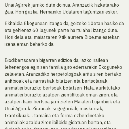
Unai Agirrek jarriko dute doinua, Aranzadik hizketarako
gaia. Hori guztia, Hernaniko Udalaren laguntzari esker.
Ekitaldia Ekogunean izango da, goizeko 10etan hasiko da
eta gehienez 60 lagunek parte hartu ahal izango dute.
Hori dela eta, maiatzaren 9tik aurrera Bibe.me estekan
izena eman beharko da.
Biodibertsoaren bigarren edizioa da, iazko irailean
lehenengoa egin zen familia giro ederrarekin Ekoguneko
zelaietan. Aranzadiko herpetologoak aritu ziren bertako
anfibioak eta narrastiak bilatzen eta bertsolariak
animaliei buruzko bertsoak botatzen. Hala, aurkitutako
animaliei buruzko azalpen zientifikoak eman ziren, eta
azalpen haiei bertsoa jarri zieten Maialen Lujanbiok eta
Unai Agirrek. Ziraunak, sugegorriak, muskerrak,
txantxikuak… tamaina eta forma ezberdinetako
animaliak azaldu ziren ibilbide gidatuan bertan, eta