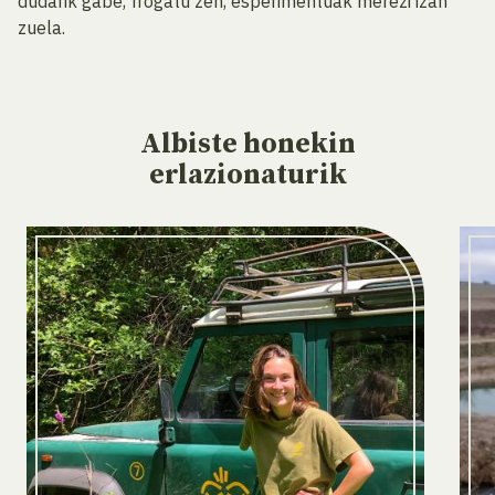
dudarik gabe, frogatu zen, esperimentuak merezi izan
zuela.
Albiste
honekin
erlazionaturik