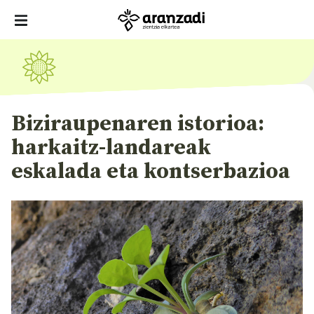
Biziraupenaren istorioa:
harkaitz-landareak
eskalada eta kontserbazioa