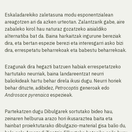
Eskaladarekiko zaletasuna modu esponentzialean
areagotzen ari da azken urteotan. Zalantzarik gabe, aire
zabaleko kirol hau naturaz gozatzeko aisialdiko
alternatiba bat da. Baina harkaitzak ingurune bereziak
dira, eta bertan espezie berezi eta interesgarri asko bizi
dira, errespetatu beharrekoak eta babestu beharrekoak.
Ezagunak dira hegazti batzuen habiak errespetatzeko
hartutako neurriak, baina landareentzat neurri
baliokideak hartu behar direla ikusi dugu. Neurri horiek
behar dituzte, adibidez,
Petrocoptis
generoak edo
Androsace pyrenaica
espezieak.
Partekatzen dugu Dibulgarek sortutako bideo hau,
zeinaren helburua arazo hori ikusaraztea baita eta
hainbat proiektutarako dibulgazio-material gisa balio du,