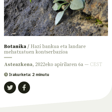
Botanika
/
Hazi bankua eta landare
mehatxatuen kontserbazioa
Asteazkena
, 2022eko apirilaren 6a —
CEST
Irakurketa: 2 minutu