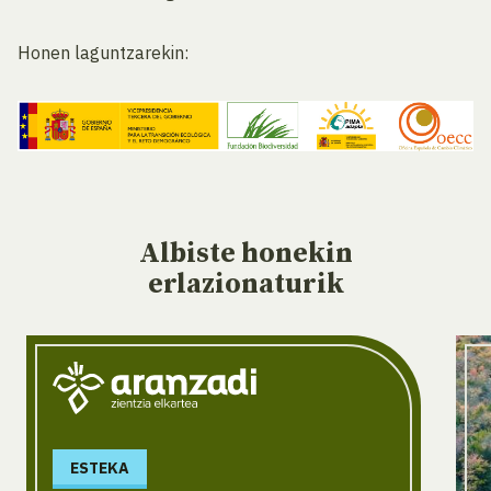
Honen laguntzarekin:
Albiste
honekin
erlazionaturik
ESTEKA