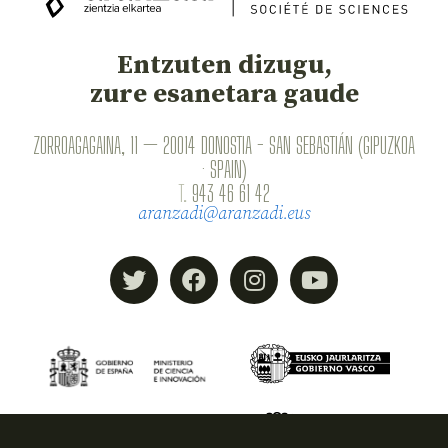
Entzuten dizugu,
zure esanetara gaude
ZORROAGAGAINA, 11 — 20014 DONOSTIA - SAN SEBASTIÁN (GIPUZKOA
· SPAIN)
T.
943 46 61 42
aranzadi@aranzadi.eus