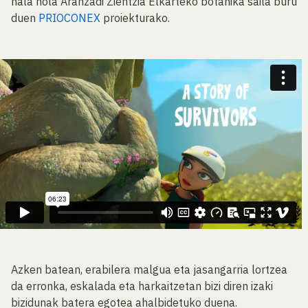
hala nola Aranzadi Zientzia Elkarteko botanika saila buru
duen
PRIOCONEX
proiekturako.
Azken batean, erabilera malgua eta jasangarria lortzea
da erronka, eskalada eta harkaitzetan bizi diren izaki
bizidunak batera egotea ahalbidetuko duena.