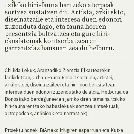
txikiko hiri-fauna hartzeko aterpeak
sortzea sustatzen du. Artista, arkitekto,
diseinatzaile eta interesa duen edonori
zuzenduta dago, eta fauna horren
presentzia bultzatzea eta gure hiri-
ekosistemak kontserbatzearen
garrantziaz hausnartzea du helburu.
Chillida Lekuk, Aranzadiko Zientzia Elkartearekin
lankidetzan, Urban Fauna Resort sortu du, artistei,
arkitektoei, diseinatzaileei eta hiri-biodibertsitatean
interesa duen edonori zuzendutako deialdia. Helburua da
Donostiako berdeguneetan jarriko diren tamaina txikiko
hiri-faunarentzako babeslekuak sortzea (intsektuak,
artropodoak, anfibioak eta narrastiak).
Proiektu honek, BiArteko Mugiren esparruan eta Kutxa