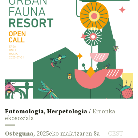
Entomologia
,
Herpetologia
/
Erronka
ekosoziala
Osteguna
, 2025eko maiatzaren 8a —
CEST