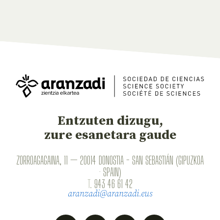
Entzuten dizugu,
zure esanetara gaude
ZORROAGAGAINA, 11 — 20014 DONOSTIA - SAN SEBASTIÁN (GIPUZKOA
· SPAIN)
T.
943 46 61 42
aranzadi@aranzadi.eus