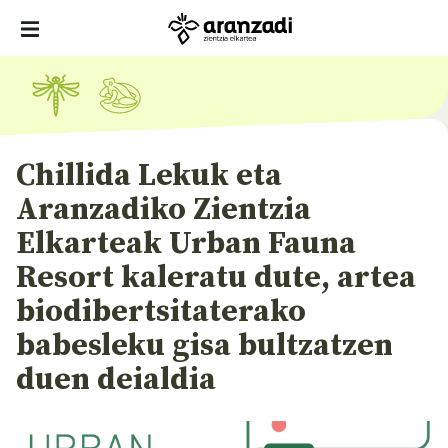
Chillida Lekuk eta
Aranzadiko Zientzia
Elkarteak Urban Fauna
Resort kaleratu dute, artea
biodibertsitaterako
babesleku gisa bultzatzen
duen deialdia