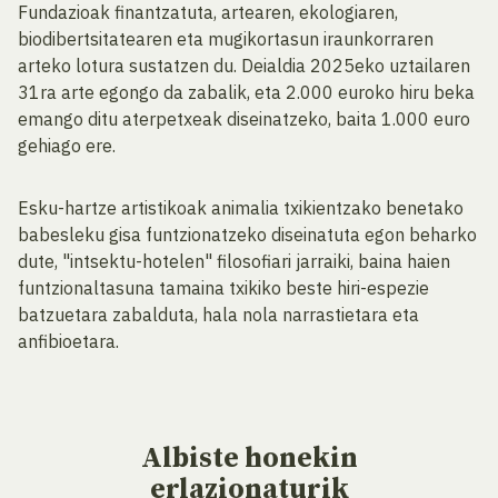
Fundazioak finantzatuta, artearen, ekologiaren,
biodibertsitatearen eta mugikortasun iraunkorraren
arteko lotura sustatzen du. Deialdia 2025eko uztailaren
31ra arte egongo da zabalik, eta 2.000 euroko hiru beka
emango ditu aterpetxeak diseinatzeko, baita 1.000 euro
gehiago ere.
Esku-hartze artistikoak animalia txikientzako benetako
babesleku gisa funtzionatzeko diseinatuta egon beharko
dute, "intsektu-hotelen" filosofiari jarraiki, baina haien
funtzionaltasuna tamaina txikiko beste hiri-espezie
batzuetara zabalduta, hala nola narrastietara eta
anfibioetara.
Albiste
honekin
erlazionaturik