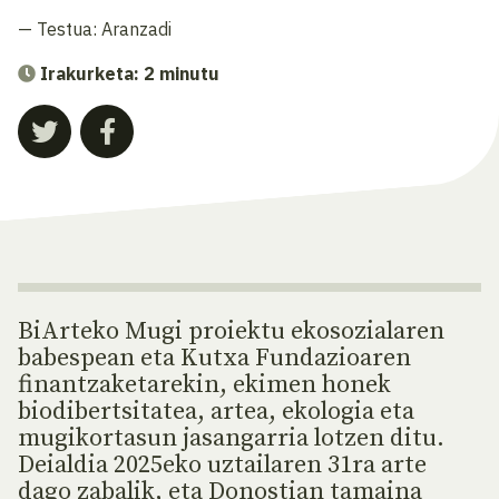
— Testua:
Aranzadi
Irakurketa: 2 minutu
BiArteko Mugi proiektu ekosozialaren
babespean eta Kutxa Fundazioaren
finantzaketarekin, ekimen honek
biodibertsitatea, artea, ekologia eta
mugikortasun jasangarria lotzen ditu.
Deialdia 2025eko uztailaren 31ra arte
dago zabalik, eta Donostian tamaina