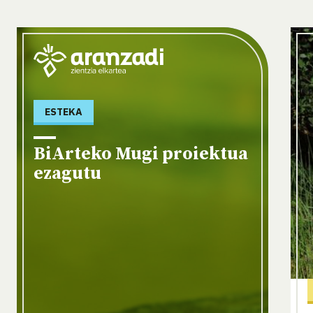
ESTEKA
BiArteko Mugi proiektua
ezagutu