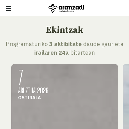
Ekintzak
Programaturiko
3 aktibitate
daude gaur eta
irailaren 24a
bitartean
7
ABUZTUA
2026
OSTIRALA