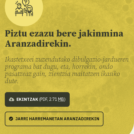
Piztu ezazu bere jakinmina
Aranzadirekin.
Ikastetxeei zuzendutako dibulgazio-jardueren
programa bat dugu, eta, horrekin, ondo
pasatzeaz gain, zientzia maitatzen ikasiko
dute.
EKINTZAK
(PDF, 2.71
MB
)
JARRI HARREMANETAN ARANZADIREKIN