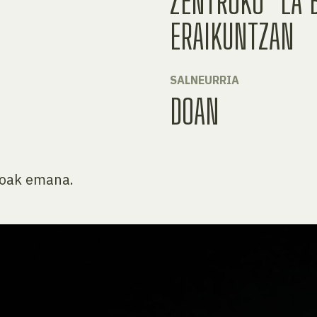
ZENTROKO "LA 
ERAIKUNTZAN
SALNEURRIA
DOAN
goak emana.