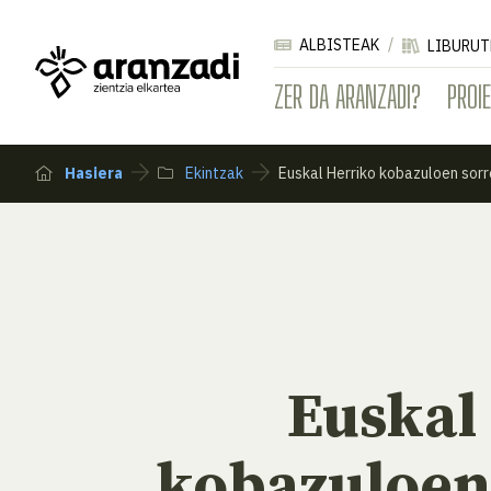
ALBISTEAK
LIBURUT
ZER DA ARANZADI?
PROI
Hasiera
Ekintzak
Euskal Herriko kobazuloen sorr
Euskal
kobazuloen