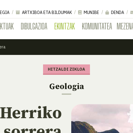
EGIA
ARTXIBOA ETA BILDUMAK
MUNIBE
DENDA
EKTUAK
DIBULGAZIOA
EKINTZAK
KOMUNITATEA
MEZEN
era
HITZALDI ZIKLOA
Geologia
 Herriko
 sorrera