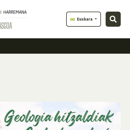
HARREMANA
Euskara
ASGOA