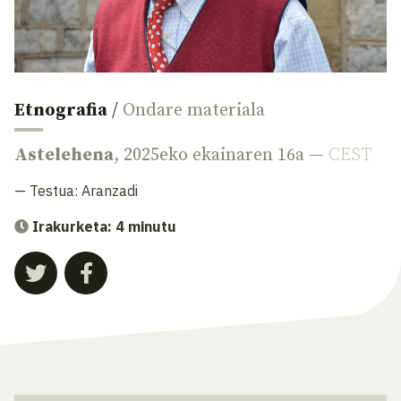
Etnografia
/
Ondare materiala
Astelehena
, 2025eko ekainaren 16a —
CEST
— Testua:
Aranzadi
Irakurketa: 4 minutu