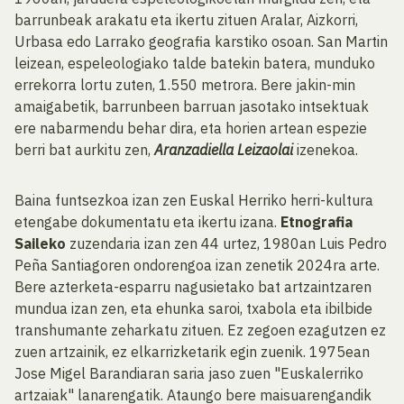
barrunbeak arakatu eta ikertu zituen Aralar, Aizkorri,
Urbasa edo Larrako geografia karstiko osoan. San Martin
leizean, espeleologiako talde batekin batera, munduko
errekorra lortu zuten, 1.550 metrora. Bere jakin-min
amaigabetik, barrunbeen barruan jasotako intsektuak
ere nabarmendu behar dira, eta horien artean espezie
berri bat aurkitu zen,
Aranzadiella Leizaolai
izenekoa.
Baina funtsezkoa izan zen Euskal Herriko herri-kultura
etengabe dokumentatu eta ikertu izana.
Etnografia
Saileko
zuzendaria izan zen 44 urtez, 1980an Luis Pedro
Peña Santiagoren ondorengoa izan zenetik 2024ra arte.
Bere azterketa-esparru nagusietako bat artzaintzaren
mundua izan zen, eta ehunka saroi, txabola eta ibilbide
transhumante zeharkatu zituen. Ez zegoen ezagutzen ez
zuen artzainik, ez elkarrizketarik egin zuenik. 1975ean
Jose Migel Barandiaran saria jaso zuen "Euskalerriko
artzaiak" lanarengatik. Ataungo bere maisuarengandik