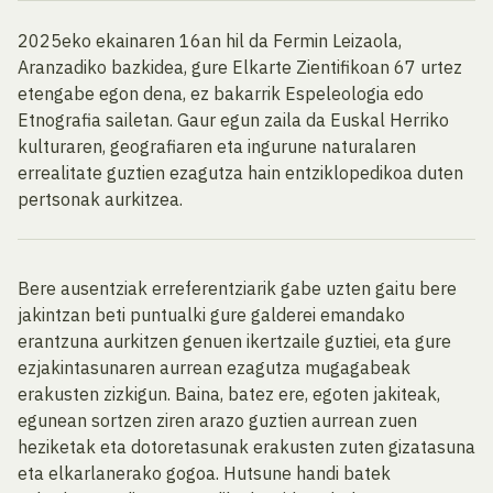
2025eko ekainaren 16an hil da Fermin Leizaola,
Aranzadiko bazkidea, gure Elkarte Zientifikoan 67 urtez
etengabe egon dena, ez bakarrik Espeleologia edo
Etnografia sailetan. Gaur egun zaila da Euskal Herriko
kulturaren, geografiaren eta ingurune naturalaren
errealitate guztien ezagutza hain entziklopedikoa duten
pertsonak aurkitzea.
Bere ausentziak erreferentziarik gabe uzten gaitu bere
jakintzan beti puntualki gure galderei emandako
erantzuna aurkitzen genuen ikertzaile guztiei, eta gure
ezjakintasunaren aurrean ezagutza mugagabeak
erakusten zizkigun. Baina, batez ere, egoten jakiteak,
egunean sortzen ziren arazo guztien aurrean zuen
heziketak eta dotoretasunak erakusten zuten gizatasuna
eta elkarlanerako gogoa. Hutsune handi batek