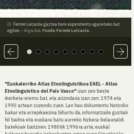
Fermin Leizaola gaztea bere esperimentu ugarietako bat
egiten. -
Argazkia:
Fondo Fermin Leizaola.
"Euskalerriko Atlas Etnolinguistikoa EAEL - Atlas
Etnolinguistico del País Vasco"
izan zen beste
ikerketa-eremu bat, eta aitzindaria izan zen. 1974 eta
1990 artean zuzendu zuen. Lan hau dokumentu historiko
bakar eta errepikaezina bihurtu da, informatzaile guztiak
hil baitira eta euskara batu aurreko hizkera-belaunaldi
batekoak baitziren. 1980tik 1996ra arte, euskal