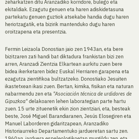
zeharkatzen ditu Aranzadiko korridore, bulego eta
ekitaldiak. Ezagutu genuen eta haren adiskidetasuna
partekatu genuen guztiok atsekabe handia dugu haren
heriotzagatik, eta bizirik mantenduko dugu haren
oroitzapena eta presentzia.
Fermin Leizaola Donostian jaio zen 1943an, eta bere
bizitzaren zati handi bat diktadura frankistan bizi zen
arren, Aranzadi Zientzia Elkartean aurkitu zuen bere
bidea ikerketaren bidez Euskal Herriaren garapena eta
ezagutza zientifikoa bultzatzeko. Donostiako Jesuiten
ikastetxean ikasi zuen. Bertan, kimika, fisikan eta naturan
nabarmendu zen eta
"Asociación técnica de urdidores de
Gipuzkoa"
delakoaren lehen laborategian parte hartu
zuen. 15 urte zituenetik ekin zion zientziari, eta, besteak
beste, José Miguel Barandiaranen, Jesús Elosegiren eta
Manuel Laborderen gidaritzapean, Aranzadiko
Historiaurreko Departamentuko jardueretan sartu zen.
1960an, jarduera espeleologikoetan murgildu zen, eta