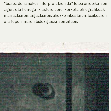
"bizi ez dena nekez interpretatzen da" leloa errepikatzen
zigun, eta horregatik astero bere ikerketa etnografikoak
marrazkiaren, argazkiaren, ahozko inkestaren, lexikoaren
eta toponimiaren bidez gauzatzen zituen.