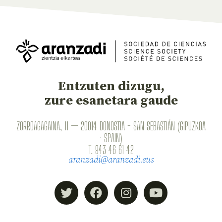
Entzuten dizugu,
zure esanetara gaude
ZORROAGAGAINA, 11 — 20014 DONOSTIA - SAN SEBASTIÁN (GIPUZKOA
· SPAIN)
T.
943 46 61 42
aranzadi@aranzadi.eus