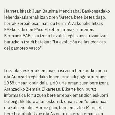
Harrera hitzak Juan Bautista Mendizabal Baskongadako
lehendakariarenak izan ziren "Aretoa bete betea dago,
horrek zerbait esan nahi du Fermin". Azkeneko hitzak
EAEko kide den PAco Etxeberriarenak izan ziren.
Ferminek EAEn sartzeko hitzaldia egin zuen artzaintzari
buruzko hitzaldi batekin : "La evolución de las técnicas
del pastoreo vasco" .
Leizaolak eskerrak emanaz hasi zuen bere aurkezpena
eta Aranzadin egindako lehen urratsak gogoratu zituen.
1958.urtean, orain dela ia 60 urte eman zuen bere izena
Aranzadiko Zientzia Elkartean. Elkarte honi buruz
informazioa lortu zuen bere arrebak eman zion eskuorri
batengatik. Bere aitari eskerrak eman zion "enpirismoa"
erakutsi ziolako. Horrez gain, bere emaztea Miren eta
bere bi alabak Uxue eta Aizpeari eskerrak eman zien