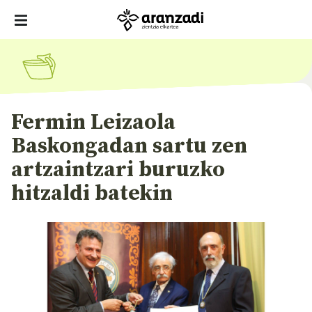
Fermin Leizaola
Baskongadan sartu zen
artzaintzari buruzko
hitzaldi batekin