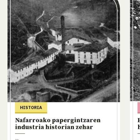
HISTORIA
Nafarroako papergintzaren
industria historian zehar