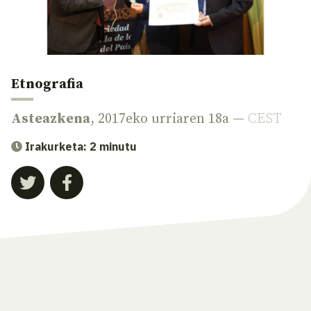
Etnografia
Asteazkena
, 2017eko urriaren 18a —
CEST
Irakurketa: 2 minutu