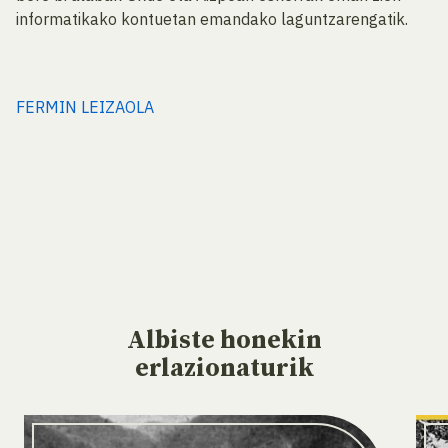
informatikako kontuetan emandako laguntzarengatik.
FERMIN LEIZAOLA
Albiste
honekin
erlazionaturik